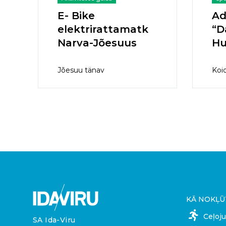
E- Bike
Ad
elektrirattamatk
“D
Narva-Jõesuus
Hu
Jõesuu tänav
Koi
KĀ NOKĻŪ
Ceļoj
SA Ida-Viru