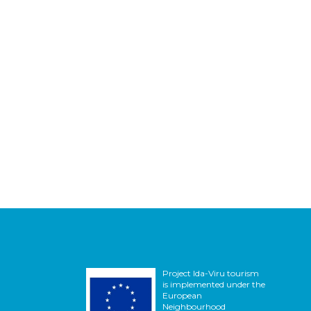
Project Ida-Viru tourism
is implemented under the
European
Neighbourhood