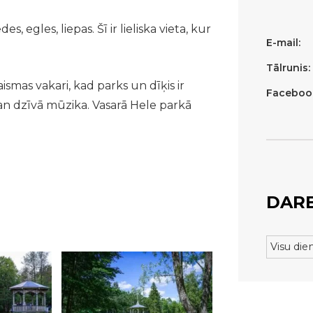
, egles, liepas. Šī ir lieliska vieta, kur
E-mail:
Tālrunis:
smas vakari, kad parks un dīķis ir
Faceboo
kan dzīvā mūzika. Vasarā Hele parkā
DARB
Visu die