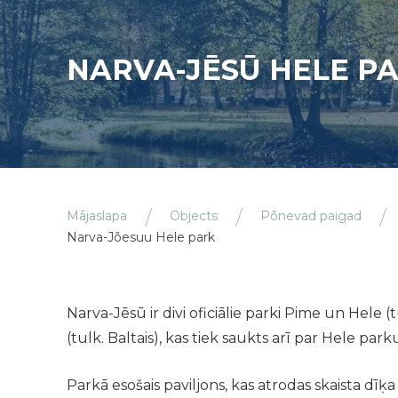
NARVA-JĒSŪ HELE P
Mājaslapa
Objects
Põnevad paigad
Narva-Jõesuu Hele park
Narva-Jēsū ir divi oficiālie parki Pime un Hele (
(tulk. Baltais), kas tiek saukts arī par Hele parku
Parkā esošais paviljons, kas atrodas skaista dīķa 