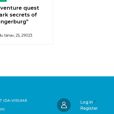
venture quest
ark secrets of
ngerburg”
du tänav, 25, 29023
T IDA-VIRUMĀ
Log in
/
Register
umi