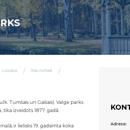
ARKS
Loodus
Kas notiek
tulk. Tumšais un Gaišais). Valge parks
KONT
, tika izveidots 1877. gadā.
Adrese:
malā, ir lielisks 19. gadsimta koka