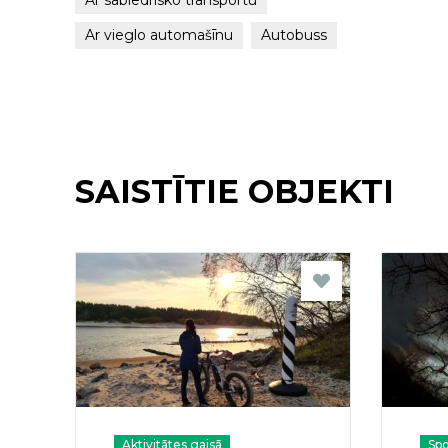
Ar vieglo automašīnu
Autobuss
SAISTĪTIE OBJEKTI
Aktivitātes gaisā
Spo