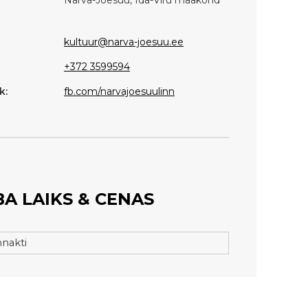
kultuur@narva-joesuu.ee
+372 3599594
k:
fb.com/narvajoesuulinn
A LAIKS & CENAS
nnakti