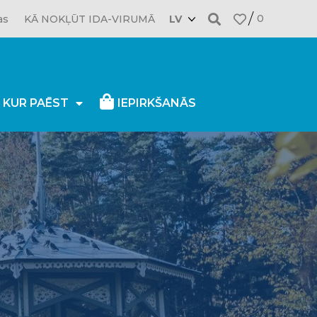
0
as
KĀ NOKĻŪT IDA-VIRUMĀ
LV
, KUR PAĒST
IEPIRKŠANĀS