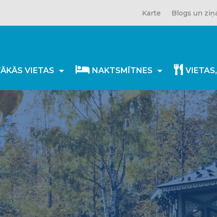
Karte
Blogs un ziņ
TĀKĀS VIETAS
NAKTSMĪTNES
VIETAS