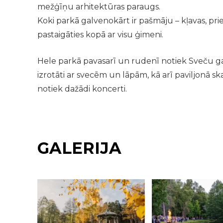
mežģīņu arhitektūras paraugs.
Koki parkā galvenokārt ir pašmāju – kļavas, priedes
pastaigāties kopā ar visu ģimeni.
Hele parkā pavasarī un rudenī notiek Sveču gai
izrotāti ar svecēm un lāpām, kā arī paviljonā s
notiek dažādi koncerti.
GALERIJA