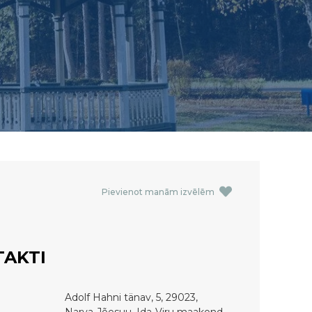
Pievienot manām izvēlēm
AKTI
Adolf Hahni tänav, 5, 29023,
Narva-Jõesuu, Ida-Viru maakond