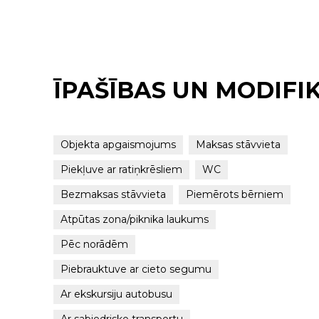
ĪPAŠĪBAS UN MODIFI
Objekta apgaismojums
Maksas stāvvieta
Piekļuve ar ratiņkrēsliem
WC
Bezmaksas stāvvieta
Piemērots bērniem
Atpūtas zona/piknika laukums
Pēc norādēm
Piebrauktuve ar cieto segumu
Ar ekskursiju autobusu
Ar sabiedrisko transportu