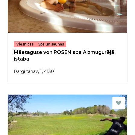
Viesnīcas
Spa un saunas
Mäetaguse von ROSEN spa Aizmugurējā
istaba
Pargi tänav, 1, 41301