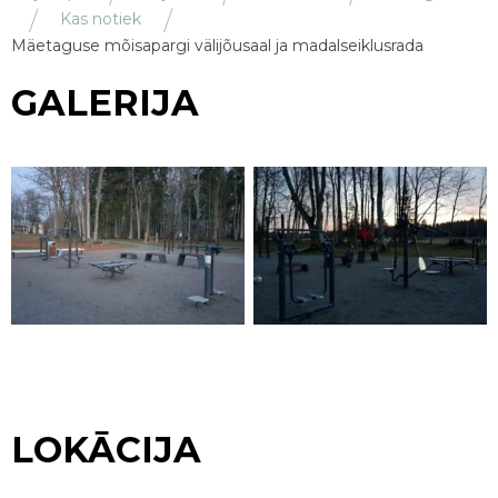
Kas notiek
Mäetaguse mõisapargi välijõusaal ja madalseiklusrada
GALERIJA
LOKĀCIJA