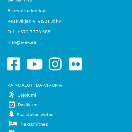
SA Ida-Viru
Ettevõtluskeskus
Keskväljak 4, 41531 Jõhvi
Tel.:
+372 3370 568
info@ivek.ee
KĀ NOKĻŪT IDA-VIRUMĀ
Ceļojumi
Pasākumi
Skaistākās vietas
Naktsmītnes