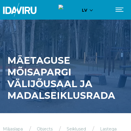
LV
MÄETAGUSE
MÕISAPARGI
VÄLIJÕUSAAL JA
MADALSEIKLUSRADA
Mājaslapa
Objects
Seiklused
Lastega