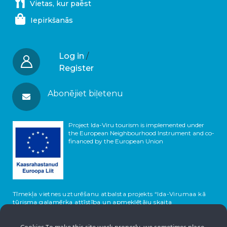
Vietas, kur paēst
Iepirkšanās
Log in
/
Register
Abonējiet biļetenu
Project Ida-Viru tourism is implemented under
the European Neighbourhood Instrument and co-
financed by the European Union
Tīmekļa vietnes uzturēšanu atbalsta projekts “Ida-Virumaa kā
tūrisma galamērķa attīstība un apmeklētāju skaita
palielināšana”, ko līdzfinansē Eiropas Savienība un Igaunijas
valsts.