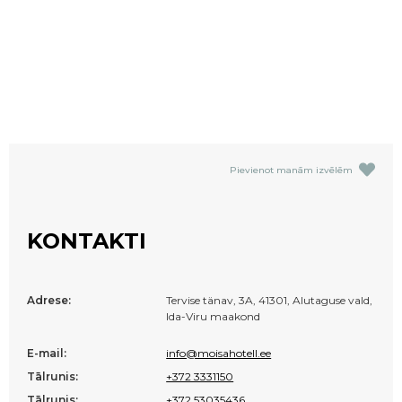
Pievienot manām izvēlēm
KONTAKTI
Adrese:
Tervise tänav, 3A, 41301, Alutaguse vald,
Ida-Viru maakond
E-mail:
info@moisahotell.ee
Tālrunis:
+372 3331150
Tālrunis:
+372 53035436