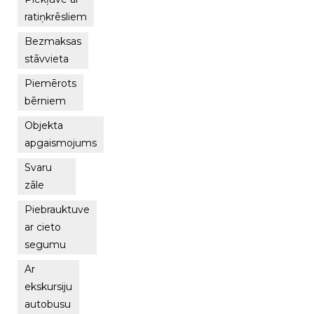
ratiņkrēsliem
Bezmaksas
stāvvieta
Piemērots
bērniem
Objekta
apgaismojums
Svaru
zāle
Piebrauktuve
ar cieto
segumu
Ar
ekskursiju
autobusu