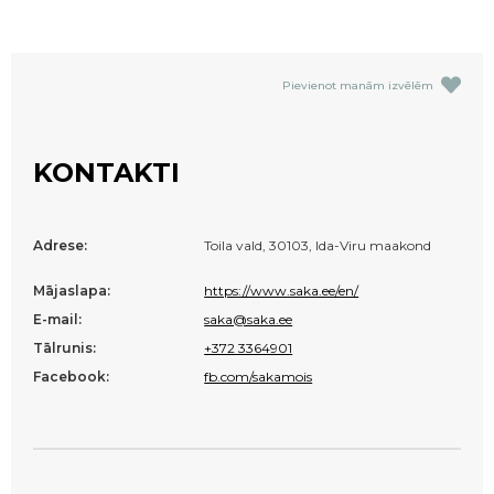
Pievienot manām izvēlēm
KONTAKTI
Adrese:
Toila vald, 30103, Ida-Viru maakond
Mājaslapa:
https://www.saka.ee/en/
E-mail:
saka@saka.ee
Tālrunis:
+372 3364901
Facebook:
fb.com/sakamois