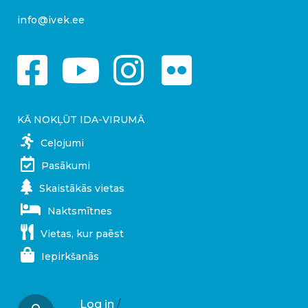
info@ivek.ee
KĀ NOKĻŪT IDA-VIRUMĀ
Ceļojumi
Pasākumi
Skaistākās vietas
Naktsmītnes
Vietas, kur paēst
Iepirkšanās
Log in
/