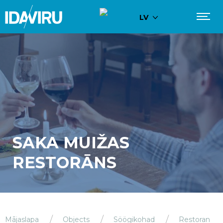
LV
SAKA MUIŽAS
RESTORĀNS
Mājaslapa
Objects
Söögikohad
Restoran