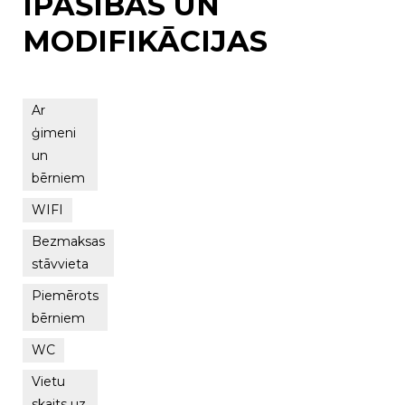
ĪPAŠĪBAS UN
MODIFIKĀCIJAS
Ar
ģimeni
un
bērniem
WIFI
Bezmaksas
stāvvieta
Piemērots
bērniem
WC
Vietu
skaits uz