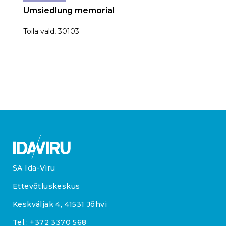
Umsiedlung memorial
Toila vald, 30103
SA Ida-Viru
Ettevõtluskeskus
Keskväljak 4, 41531 Jõhvi
Tel.:
+372 3370 568