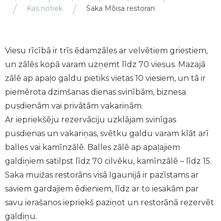
Kas notiek
Saka Mõisa restoran
Viesu rīcībā ir trīs ēdamzāles ar velvētiem griestiem,
un zālēs kopā varam uzņemt līdz 70 viesus. Mazajā
zālē ap apaļo galdu pietiks vietas 10 viesiem, un tā ir
piemērota dzimšanas dienas svinībām, biznesa
pusdienām vai privātām vakariņām.
Ar iepriekšēju rezervāciju uzklājam svinīgas
pusdienas un vakariņas, svētku galdu varam klāt arī
balles vai kamīnzālē. Balles zālē ap apaļajiem
galdiņiem satilpst līdz 70 cilvēku, kamīnzālē – līdz 15.
Saka muižas restorāns visā Igaunijā ir pazīstams ar
saviem gardajiem ēdieniem, līdz ar to iesakām par
savu ierašanos iepriekš paziņot un restorānā rezervēt
galdiņu.