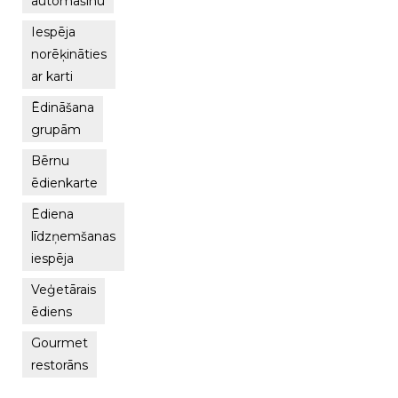
automašīnu
Iespēja
norēķināties
ar karti
Ēdināšana
grupām
Bērnu
ēdienkarte
Ēdiena
līdzņemšanas
iespēja
Veģetārais
ēdiens
Gourmet
restorāns