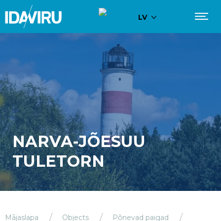
LV
NARVA-JÕESUU
TULETORN
Mājaslapa
Objects
Põnevad paigad