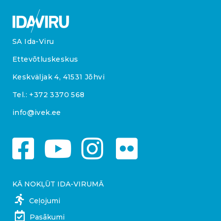
SA Ida-Viru
Ettevõtluskeskus
Keskväljak 4, 41531 Jõhvi
Tel.:
+372 3370 568
info@ivek.ee
KĀ NOKĻŪT IDA-VIRUMĀ
Ceļojumi
Pasākumi