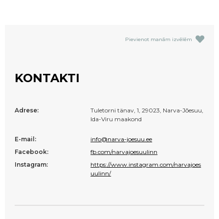
Pievienot manām izvēlēm
KONTAKTI
Adrese:
Tuletorni tänav, 1, 29023, Narva-Jõesuu,
Ida-Viru maakond
E-mail:
info@narva-joesuu.ee
Facebook:
fb.com/narvajoesuulinn
Instagram:
https://www.instagram.com/narvajoes
uulinn/