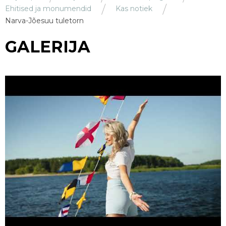
Ehitised ja monumendid
Kas notiek
Narva-Jõesuu tuletorn
GALERIJA