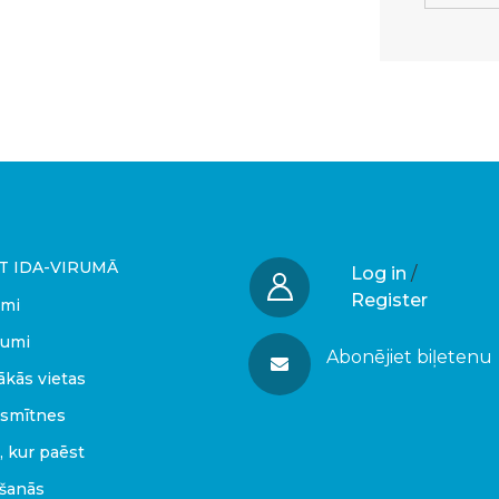
T IDA-VIRUMĀ
Log in
/
Register
umi
umi
Abonējiet biļetenu
ākās vietas
smītnes
, kur paēst
kšanās