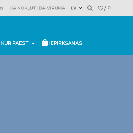
0
as
KĀ NOKĻŪT IDA-VIRUMĀ
LV
, KUR PAĒST
IEPIRKŠANĀS