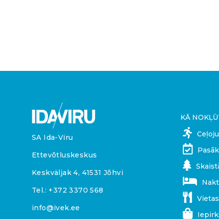
KĀ NOKĻŪ
Ceļoj
SA Ida-Viru
Pasāk
Ettevõtluskeskus
Skaist
Keskväljak 4, 41531 Jõhvi
Nakt
Tel.:
+372 3370 568
Vietas
info@ivek.ee
Iepir