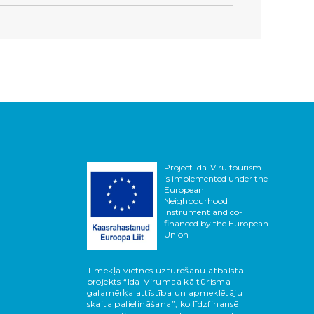
Project Ida-Viru tourism
is implemented under the
European
Neighbourhood
Instrument and co-
financed by the European
Union
Tīmekļa vietnes uzturēšanu atbalsta
projekts “Ida-Virumaa kā tūrisma
galamērķa attīstība un apmeklētāju
skaita palielināšana”, ko līdzfinansē