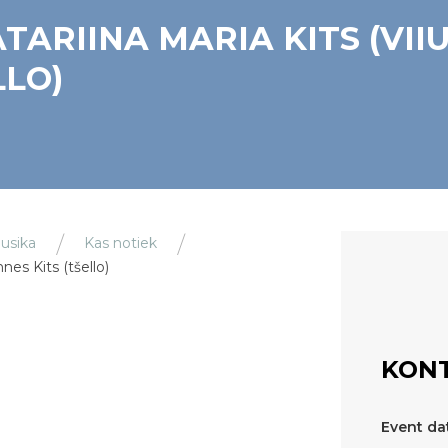
TARIINA MARIA KITS (VII
LLO)
usika
Kas notiek
nnes Kits (tšello)
KONT
Event da