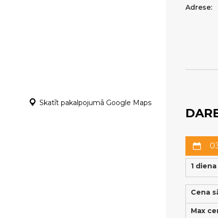
Adrese:
Skatīt pakalpojumā Google Maps
DARB
03
1 diena
Cena s
Max ce