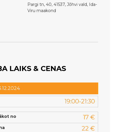
Pargi tn, 40, 41537, Jõhvi vald, Ida-
Viru maakond
A LAIKS & CENAS
.12.2024
19:00-21:30
ākot no
17 €
na
22 €