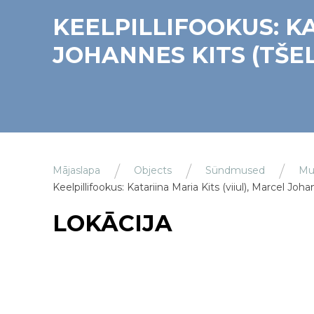
KEELPILLIFOOKUS: KA
JOHANNES KITS (TŠE
Mājaslapa
Objects
Sündmused
Mu
Keelpillifookus: Katariina Maria Kits (viiul), Marcel Joha
LOKĀCIJA