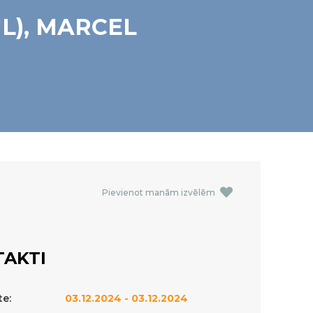
UL), MARCEL
Pievienot manām izvēlēm
AKTI
te:
03.12.2024 - 03.12.2024