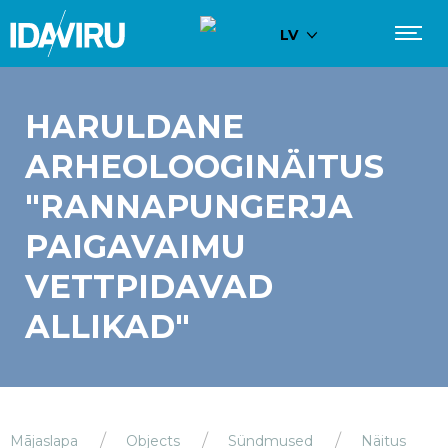
LV
HARULDANE
ARHEOLOOGINÄITUS
"RANNAPUNGERJA
PAIGAVAIMU
VETTPIDAVAD
ALLIKAD"
Mājaslapa
Objects
Sündmused
Näitus