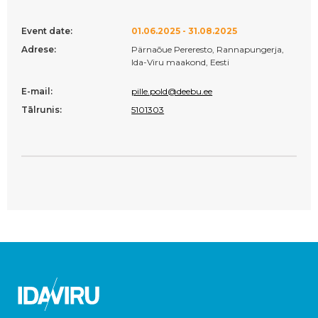
Event date:
01.06.2025 - 31.08.2025
Adrese:
Pärnaõue Pereresto, Rannapungerja,
Ida-Viru maakond, Eesti
E-mail:
pille.pold@deebu.ee
Tālrunis:
5101303