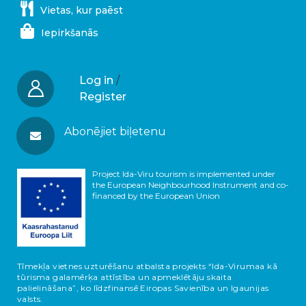
Vietas, kur paēst
Iepirkšanās
Log in
/
Register
Abonējiet biļetenu
Project Ida-Viru tourism is implemented under
the European Neighbourhood Instrument and co-
financed by the European Union
Tīmekļa vietnes uzturēšanu atbalsta projekts “Ida-Virumaa kā
tūrisma galamērķa attīstība un apmeklētāju skaita
palielināšana”, ko līdzfinansē Eiropas Savienība un Igaunijas
valsts.