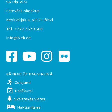
SA Ida-Viru
Ettevõtluskeskus
Keskväljak 4, 41531 Jõhvi
Tel.:
+372 3370 568
info@ivek.ee
KĀ NOKĻŪT IDA-VIRUMĀ
Ceļojumi
Pasākumi
Skaistākās vietas
Naktsmītnes