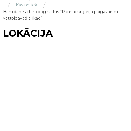
Kas notiek
Haruldane arheolooginäitus “Rannapungerja paigavaimu
vettpidavad allikad”
LOKĀCIJA