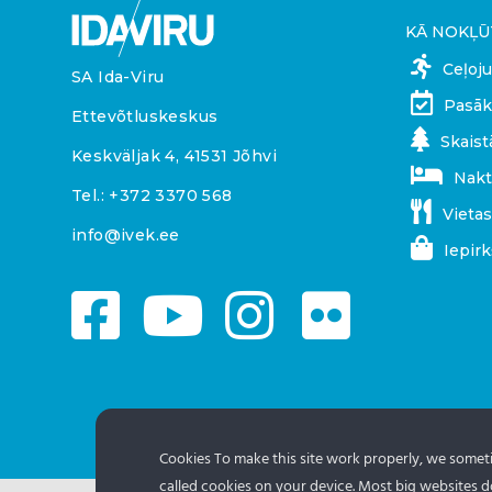
KĀ NOKĻŪ
Ceļoj
SA Ida-Viru
Pasāk
Ettevõtluskeskus
Skaist
Keskväljak 4, 41531 Jõhvi
Nakt
Tel.:
+372 3370 568
Vietas
info@ivek.ee
Iepir
Cookies To make this site work properly, we sometim
called cookies on your device. Most big websites do