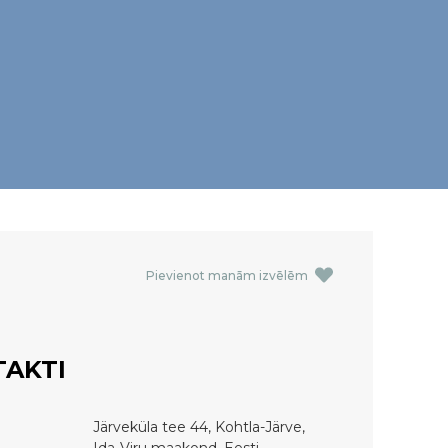
Pievienot manām izvēlēm
AKTI
Järveküla tee 44, Kohtla-Järve,
Ida-Viru maakond, Eesti