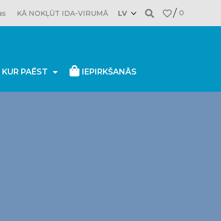
0
as
KĀ NOKĻŪT IDA-VIRUMĀ
LV
, KUR PAĒST
IEPIRKŠANĀS