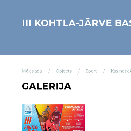
III KOHTLA-JÄRVE B
Mājaslapa
Objects
Sport
Kas notie
GALERIJA