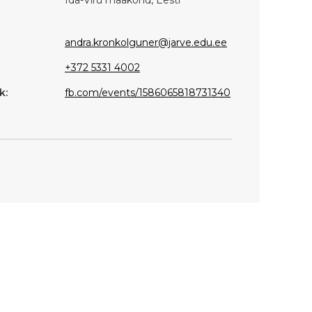
andra.kronkolguner@jarve.edu.ee
+372 5331 4002
k:
fb.com/events/1586065818731340