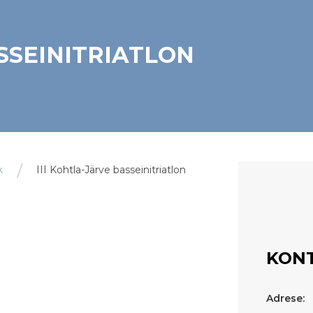
ASSEINITRIATLON
k
III Kohtla-Järve basseinitriatlon
KONT
Adrese: