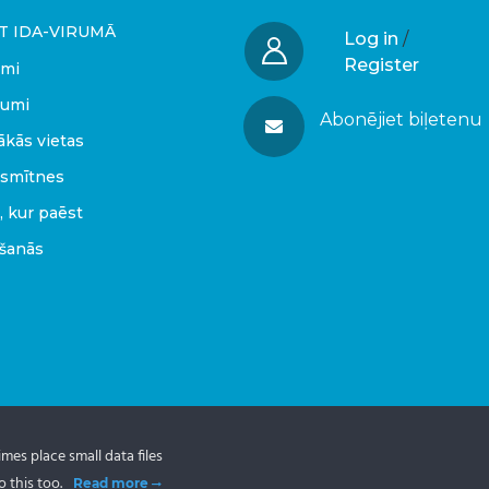
T IDA-VIRUMĀ
Log in
/
Register
umi
umi
Abonējiet biļetenu
ākās vietas
smītnes
, kur paēst
kšanās
es place small data files
 this too.
Read more