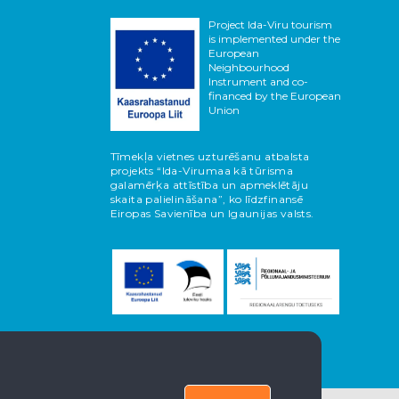
Project Ida-Viru tourism
is implemented under the
European
Neighbourhood
Instrument and co-
financed by the European
Union
Tīmekļa vietnes uzturēšanu atbalsta
projekts “Ida-Virumaa kā tūrisma
galamērķa attīstība un apmeklētāju
skaita palielināšana”, ko līdzfinansē
Eiropas Savienība un Igaunijas valsts.