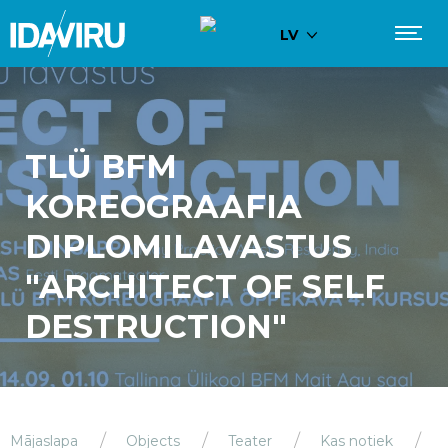
LV
TLÜ BFM
KOREOGRAAFIA
DIPLOMILAVASTUS
"ARCHITECT OF SELF
DESTRUCTION"
Mājaslapa
Objects
Teater
Kas notiek