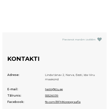
Pievienot manām izvēlēm
KONTAKTI
Adrese:
Linda tänav 2, Narva, Eesti, Ida-Viru
maakond
E-mail:
heilili@tlu.ee
Tālrunis:
55526039
Facebook:
fb.com/BFMKoreograafia