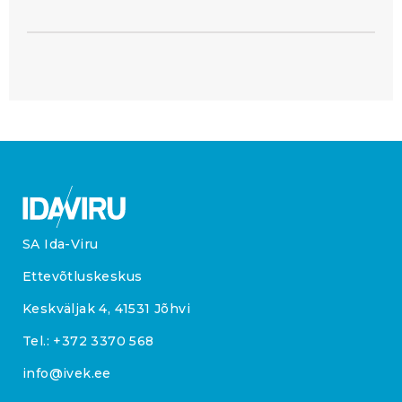
SA Ida-Viru
Ettevõtluskeskus
Keskväljak 4, 41531 Jõhvi
Tel.:
+372 3370 568
info@ivek.ee