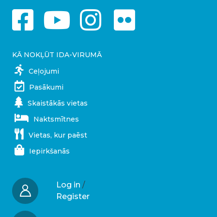
KĀ NOKĻŪT IDA-VIRUMĀ
Ceļojumi
Pasākumi
Skaistākās vietas
Naktsmītnes
Vietas, kur paēst
Iepirkšanās
Log in
/
Register