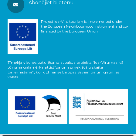
Abonējiet biļetenu
Project Ida-Viru tourism is implemented under
the European Neighbourhood Instrument and co-
financed by the European Union
Tīmekļa vietnes uzturēšanu atbalsta projekts “Ida-Virumaa kā
tūrisma galamērķa attīstība un apmeklētāju skaita
palielināšana”, ko līdzfinansē Eiropas Savienība un Igaunijas
valsts.