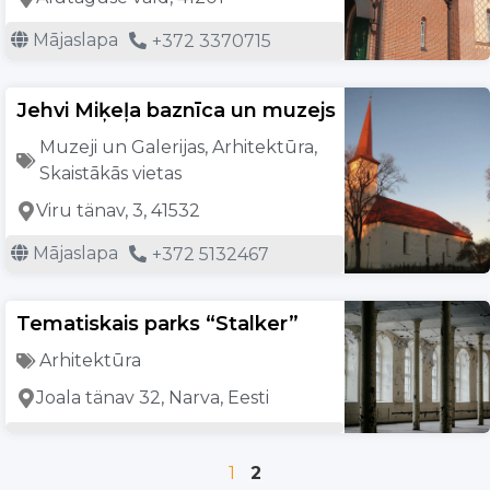
Mājaslapa
+372 3370715
Jehvi Miķeļa baznīca un muzejs
Muzeji un Galerijas
,
Arhitektūra
,
Skaistākās vietas
Viru tänav, 3, 41532
Mājaslapa
+372 5132467
Tematiskais parks “Stalker”
Arhitektūra
Joala tänav 32, Narva, Eesti
1
2