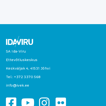
SA Ida-Viru
Ettevõtluskeskus
Keskväljak 4, 41531 Jõhvi
Tel.:
+372 3370 568
info@ivek.ee