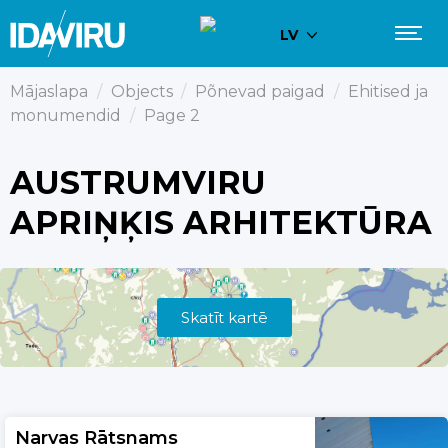
LV
Mājaslapa
/
Objects
/
Põnevad paigad
/
Ehitised ja
monumendid
/
Page 2
AUSTRUMVIRU
APRIŅĶIS ARHITEKTŪRA
Skatīt kartē
Narvas Rātsnams