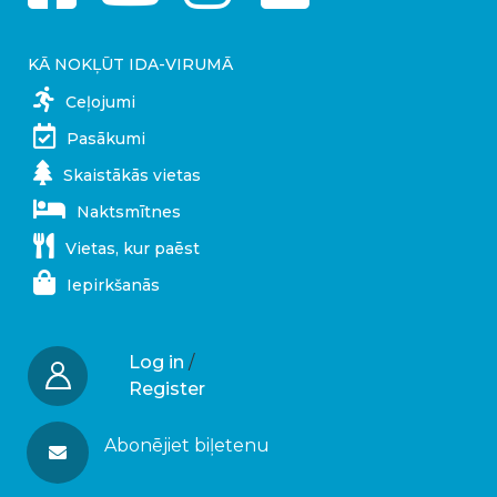
KĀ NOKĻŪT IDA-VIRUMĀ
Ceļojumi
Pasākumi
Skaistākās vietas
Naktsmītnes
Vietas, kur paēst
Iepirkšanās
Log in
/
Register
Abonējiet biļetenu