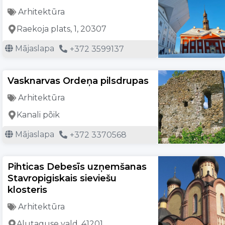
Arhitektūra
Raekoja plats, 1, 20307
Mājaslapa
+372 3599137
Vasknarvas Ordeņa pilsdrupas
Arhitektūra
Kanali põik
Mājaslapa
+372 3370568
Pihticas Debesīs uzņemšanas
Stavropigiskais sieviešu
klosteris
Arhitektūra
Alutaguse vald, 41201