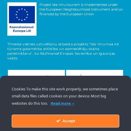
Project Ida-Viru tourism is implemented under
the European Neighbourhood Instrument and co-
financed by the European Union
Tīmekļa vietnes uzturēšanu atbalsta projekts “Ida-Virumaa kā
tūrisma galamērķa attīstība un apmeklētāju skaita
palielināšana”, ko līdzfinansē Eiropas Savienība un Igaunijas
valsts.
Cookies To make this site work properly, we sometimes place
small data files called cookies on your device. Most big
websites do this too.
Read more
Accept
Informācija par objektiem nāk no Igaunijas tūrisma portāla
www.puhkaeestis.ee