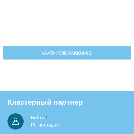
VAATA KÕIK PAKKUMISI
Кластерный партнер
Войти
/
Регистрация