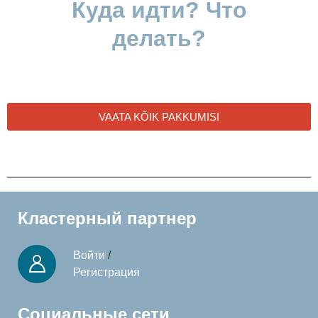
Куда идти? Что
делать?
VAATA KÕIK PAKKUMISI
Кластерный партнер
Войти
/
Регистрация
Социальные сети