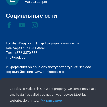
Регистрация
Социальные сети
ЦУ Ида-Вируский Центр Предпринимательства
Keskväljak 4, 41531 Jõhvi
Тел.:
+372 3370 568
info@ivek.ee
Информация об объектах поступает с туристического
портала Эстонии.
www.puhkaeestis.ee
Новостная рассылка
Cookies To make this site work properly, we sometimes place
small data files called cookies on your device. Most big
websites do this too.
Читать далее
НОВОСТНАЯ РАССЫЛКА