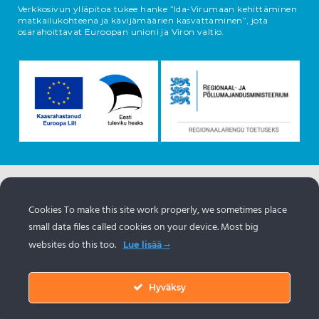
Verkkosivun ylläpitoa tukee hanke ”Ida-Virumaan kehittäminen
matkailukohteena ja kävijämäärien kasvattaminen”, jota
osarahoittavat Euroopan unioni ja Viron valtio.
Tietoja esineistä tulee Viron matkailuportaalista
https://www.visitestonia.com/fi
Cookies To make this site work properly, we sometimes place
small data files called cookies on your device. Most big
websites do this too.
Lue lisää
Hyväksy