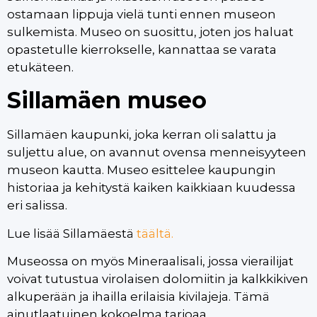
ostamaan lippuja vielä tunti ennen museon
sulkemista. Museo on suosittu, joten jos haluat
opastetulle kierrokselle, kannattaa se varata
etukäteen.
Sillamäen museo
Sillamäen kaupunki, joka kerran oli salattu ja
suljettu alue, on avannut ovensa menneisyyteen
museon kautta. Museo esittelee kaupungin
historiaa ja kehitystä kaiken kaikkiaan kuudessa
eri salissa.
Lue lisää Sillamäestä
täältä.
Museossa on myös Mineraalisali, jossa vierailijat
voivat tutustua virolaisen dolomiitin ja kalkkikiven
alkuperään ja ihailla erilaisia kivilajeja. Tämä
ainutlaatuinen kokoelma tarjoaa