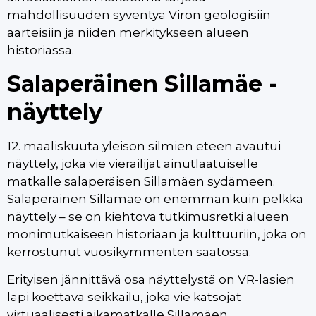
mahdollisuuden syventyä Viron geologisiin
aarteisiin ja niiden merkitykseen alueen
historiassa.
Salaperäinen Sillamäe -
näyttely
12. maaliskuuta yleisön silmien eteen avautui
näyttely, joka vie vierailijat ainutlaatuiselle
matkalle salaperäisen Sillamäen sydämeen.
Salaperäinen Sillamäe on enemmän kuin pelkkä
näyttely – se on kiehtova tutkimusretki alueen
monimutkaiseen historiaan ja kulttuuriin, joka on
kerrostunut vuosikymmenten saatossa.
Erityisen jännittävä osa näyttelystä on VR-lasien
läpi koettava seikkailu, joka vie katsojat
virtuaalisesti aikamatkalle Sillamäen