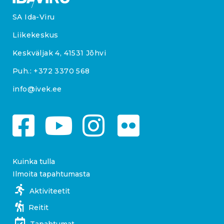
SA Ida-Viru
Liikekeskus
Keskväljak 4, 41531 Jõhvi
Puh.:
+372 3370 568
info@ivek.ee
Kuinka tulla
Ilmoita tapahtumasta
Aktiviteetit
Reitit