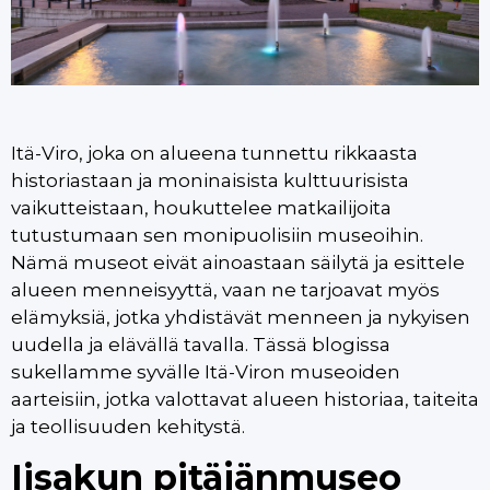
Itä-Viro, joka on alueena tunnettu rikkaasta
historiastaan ja moninaisista kulttuurisista
vaikutteistaan, houkuttelee matkailijoita
tutustumaan sen monipuolisiin museoihin.
Nämä museot eivät ainoastaan säilytä ja esittele
alueen menneisyyttä, vaan ne tarjoavat myös
elämyksiä, jotka yhdistävät menneen ja nykyisen
uudella ja elävällä tavalla. Tässä blogissa
sukellamme syvälle Itä-Viron museoiden
aarteisiin, jotka valottavat alueen historiaa, taiteita
ja teollisuuden kehitystä.
Iisakun pitäjänmuseo