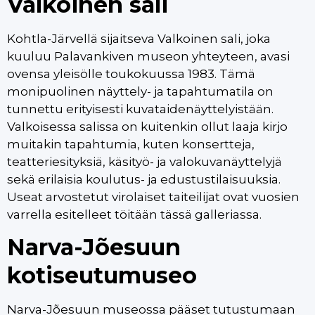
Valkoinen sali
Kohtla-Järvellä sijaitseva Valkoinen sali, joka
kuuluu Palavankiven museon yhteyteen, avasi
ovensa yleisölle toukokuussa 1983. Tämä
monipuolinen näyttely- ja tapahtumatila on
tunnettu erityisesti kuvataidenäyttelyistään.
Valkoisessa salissa on kuitenkin ollut laaja kirjo
muitakin tapahtumia, kuten konsertteja,
teatteriesityksiä, käsityö- ja valokuvanäyttelyjä
sekä erilaisia koulutus- ja edustustilaisuuksia.
Useat arvostetut virolaiset taiteilijat ovat vuosien
varrella esitelleet töitään tässä galleriassa.
Narva-Jõesuun
kotiseutumuseo
Narva-Jõesuun museossa pääset tutustumaan