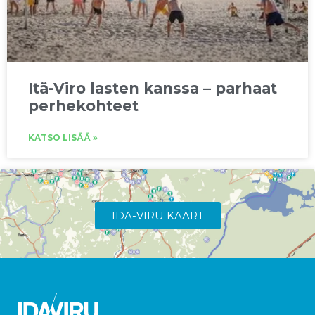
Itä-Viro lasten kanssa – parhaat
perhekohteet
KATSO LISÄÄ »
IDA-VIRU KAART