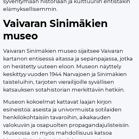
syventymään historiaan ja kulttuuriin entistäkin
elämyksellisemmin.
Vaivaran Sinimäkien
museo
Vaivaran Sinimäkien museo sijaitsee Vaivaran
kartanon entisessä aitassa ja sepänpajassa, jotka
on herätetty uuteen eloon. Museon näyttely
keskittyy vuoden 1944 Narvajoen ja Sinimäkien
taisteluihin, tarjoten vierailijoille syvällisen
katsauksen sotahistorian merkittäviin hetkiin.
Museon kokoelmat kattavat laajan kirjon
esineistöä: aseista ja univormuista sotilaiden
henkilökohtaisiin tavaroihin, aikakauden
valokuviin ja osapuolten propagandajulisteisiin.
Museossa on myös mahdollisuus katsoa