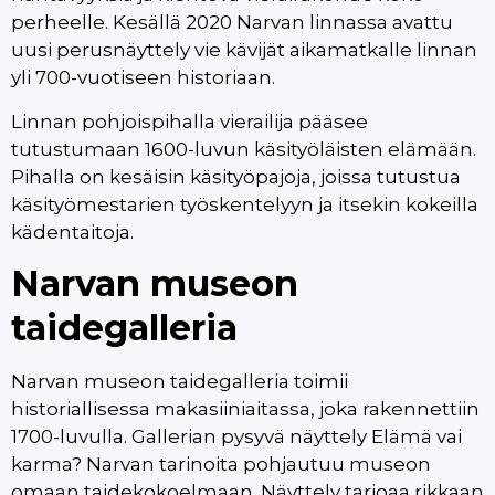
perheelle. Kesällä 2020 Narvan linnassa avattu
uusi perusnäyttely vie kävijät aikamatkalle linnan
yli 700-vuotiseen historiaan.
Linnan pohjoispihalla vierailija pääsee
tutustumaan 1600-luvun käsityöläisten elämään.
Pihalla on kesäisin käsityöpajoja, joissa tutustua
käsityömestarien työskentelyyn ja itsekin kokeilla
kädentaitoja.
Narvan museon
taidegalleria
Narvan museon taidegalleria toimii
historiallisessa makasiiniaitassa, joka rakennettiin
1700-luvulla. Gallerian pysyvä näyttely Elämä vai
karma? Narvan tarinoita pohjautuu museon
omaan taidekokoelmaan. Näyttely tarjoaa rikkaan