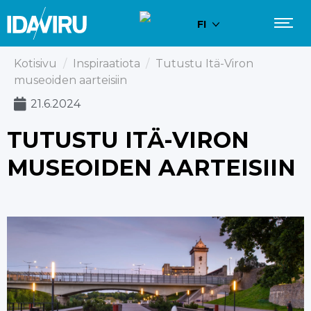
FI
Kotisivu
/
Inspiraatiota
/
Tutustu Itä-Viron
museoiden aarteisiin
21.6.2024
TUTUSTU ITÄ-VIRON
MUSEOIDEN AARTEISIIN