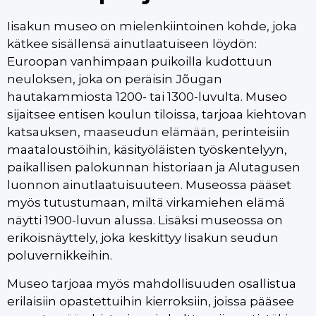
Iisakun museo on mielenkiintoinen kohde, joka
kätkee sisällensä ainutlaatuiseen löydön:
Euroopan vanhimpaan puikoilla kudottuun
neuloksen, joka on peräisin Jõugan
hautakammiosta 1200- tai 1300-luvulta. Museo
sijaitsee entisen koulun tiloissa, tarjoaa kiehtovan
katsauksen, maaseudun elämään, perinteisiin
maataloustöihin, käsityöläisten työskentelyyn,
paikallisen palokunnan historiaan ja Alutagusen
luonnon ainutlaatuisuuteen. Museossa pääset
myös tutustumaan, miltä virkamiehen elämä
näytti 1900-luvun alussa. Lisäksi museossa on
erikoisnäyttely, joka keskittyy Iisakun seudun
poluvernikkeihin.
Museo tarjoaa myös mahdollisuuden osallistua
erilaisiin opastettuihin kierroksiin, joissa pääsee