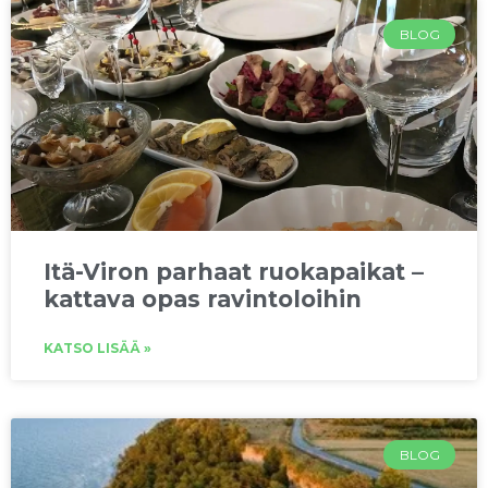
BLOG
Itä-Viron parhaat ruokapaikat –
kattava opas ravintoloihin
KATSO LISÄÄ »
BLOG