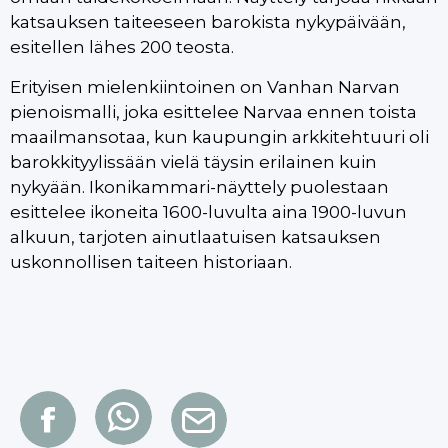
katsauksen taiteeseen barokista nykypäivään,
esitellen lähes 200 teosta.
Erityisen mielenkiintoinen on Vanhan Narvan
pienoismalli, joka esittelee Narvaa ennen toista
maailmansotaa, kun kaupungin arkkitehtuuri oli
barokkityylissään vielä täysin erilainen kuin
nykyään. Ikonikammari-näyttely puolestaan
esittelee ikoneita 1600-luvulta aina 1900-luvun
alkuun, tarjoten ainutlaatuisen katsauksen
uskonnollisen taiteen historiaan.