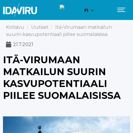
FI
Kotisivu
/
Uutiset
/
Itä-Virumaan matkailun
suurin kasvupotentiaali piilee suomalaisissa
21.7.2021
ITÄ-VIRUMAAN
MATKAILUN SUURIN
KASVUPOTENTIAALI
PIILEE SUOMALAISISSA