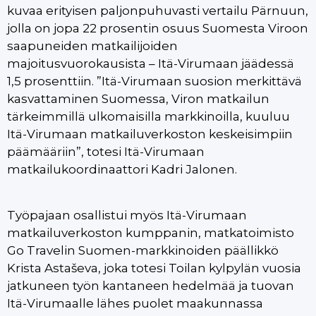
kuvaa erityisen paljonpuhuvasti vertailu Pärnuun,
jolla on jopa 22 prosentin osuus Suomesta Viroon
saapuneiden matkailijoiden
majoitusvuorokausista – Itä-Virumaan jäädessä
1,5 prosenttiin. ”Itä-Virumaan suosion merkittävä
kasvattaminen Suomessa, Viron matkailun
tärkeimmillä ulkomaisilla markkinoilla, kuuluu
Itä-Virumaan matkailuverkoston keskeisimpiin
päämääriin”, totesi Itä-Virumaan
matkailukoordinaattori Kadri Jalonen.
Työpajaan osallistui myös Itä-Virumaan
matkailuverkoston kumppanin, matkatoimisto
Go Travelin Suomen-markkinoiden päällikkö
Krista Astaševa, joka totesi Toilan kylpylän vuosia
jatkuneen työn kantaneen hedelmää ja tuovan
Itä-Virumaalle lähes puolet maakunnassa