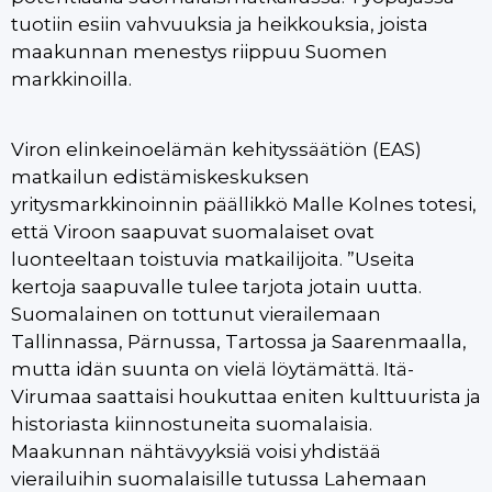
tuotiin esiin vahvuuksia ja heikkouksia, joista
maakunnan menestys riippuu Suomen
markkinoilla.
Viron elinkeinoelämän kehityssäätiön (EAS)
matkailun edistämiskeskuksen
yritysmarkkinoinnin päällikkö Malle Kolnes totesi,
että Viroon saapuvat suomalaiset ovat
luonteeltaan toistuvia matkailijoita. ”Useita
kertoja saapuvalle tulee tarjota jotain uutta.
Suomalainen on tottunut vierailemaan
Tallinnassa, Pärnussa, Tartossa ja Saarenmaalla,
mutta idän suunta on vielä löytämättä. Itä-
Virumaa saattaisi houkuttaa eniten kulttuurista ja
historiasta kiinnostuneita suomalaisia.
Maakunnan nähtävyyksiä voisi yhdistää
vierailuihin suomalaisille tutussa Lahemaan