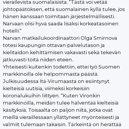
vierailevista suomalaisista. ”Tästä voi vetää
johtopäätöksen, että suomalainen kyllä tulee, jos
hänen kanssaan toimitaan järjestelmällisesti.
Narvaan olisi hyvä saada lisäksi korkeatasoinen
hotelli.”
Narvan matkailukoordinaattori Olga Smirnova
totesi kaupungin ottavan palvelutason ja
kielitaidon kehittämisen vakavasti sekä tekevän
jatkuvasti töitä niiden eteen..
Yhteisesti kuitenkin todettiin, ettei työ Suomen
markkinoilla ole helpommasta päästä.
Julkisuudessa Itä-Virumaasta on esiintynyt
kielteisiä uutisia, viimeksi korkeisiin
koronalukuihin liittyen. ”Kuten Vironkin
markkinoilla, meidän tulee hälventää kielteisiä
käsityksiä. Toisaalta on paljon niitä, jotka ovat
meillä vieraillessaan yllättyneet myönteisesti ja
valmiit tulemaan takaisin. Tärkeintä on herättää