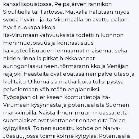
kansallispuistossa, Peipsijärven rannikon
Sipulitiellä tai Tartossa. Matkalla halutaan myös
syödä hyvin – ja Itä-Virumaalla on avattu paljon
hyviä ruokapaikkoja.”
Itä-Virumaan vahvuuksista todettiin luonnon
monimuotoisuus ja kontrastisuus:
kaivosteollisuuden leimaamat maisemat sekä
niiden rinnalla pitkät hiekkarannat
auringonlaskuineen, törmärannikko ja Venäjän
rajajoki. Haasteita ovat epätasainen palvelutaso ja
kielitaito. Ulkomaisia matkailijoita tulisi pystyä
palvelemaan vähintään englanniksi.
Työpajaan oli erikseen koottu tietoja Itä-
Virumaan kysynnästä ja potentiaalista Suomen
markkinoilla. Näistä ilmeni muun muassa, että
suomalaiset ovat viettäneet eniten öitä Toilan
kylpylässä. Toinen suosittu kohde on Narva-
Jõesuu, jossa toimii kolme kylpylää. Potentiaalia