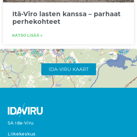
Itä-Viro lasten kanssa – parhaat
perhekohteet
KATSO LISÄÄ »
IDA-VIRU KAART
SA Ida-Viru
Liikekeskus