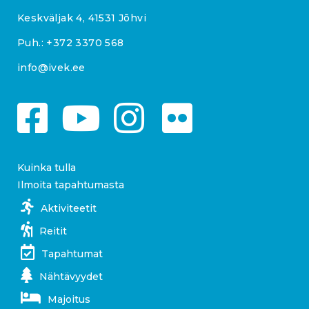
Keskväljak 4, 41531 Jõhvi
Puh.:
+372 3370 568
info@ivek.ee
Kuinka tulla
Ilmoita tapahtumasta
Aktiviteetit
Reitit
Tapahtumat
Nähtävyydet
Majoitus