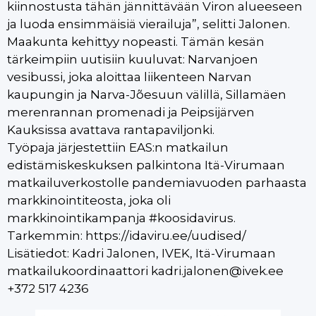
kiinnostusta tähän jännittävään Viron alueeseen
ja luoda ensimmäisiä vierailuja”, selitti Jalonen.
Maakunta kehittyy nopeasti. Tämän kesän
tärkeimpiin uutisiin kuuluvat: Narvanjoen
vesibussi, joka aloittaa liikenteen Narvan
kaupungin ja Narva-Jõesuun välillä, Sillamäen
merenrannan promenadi ja Peipsijärven
Kauksissa avattava rantapaviljonki.
Työpaja järjestettiin EAS:n matkailun
edistämiskeskuksen palkintona Itä-Virumaan
matkailuverkostolle pandemiavuoden parhaasta
markkinointiteosta, joka oli
markkinointikampanja #koosidavirus.
Tarkemmin: https://idaviru.ee/uudised/
Lisätiedot: Kadri Jalonen, IVEK, Itä-Virumaan
matkailukoordinaattori
kadri.jalonen@ivek.ee
+372 517 4236