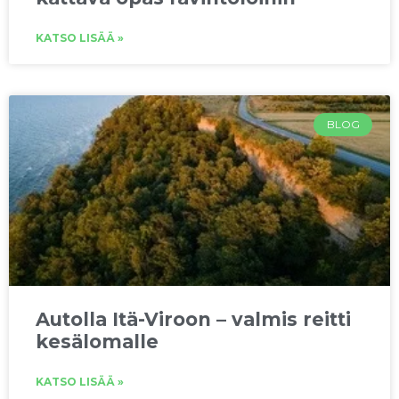
KATSO LISÄÄ »
BLOG
Autolla Itä-Viroon – valmis reitti
kesälomalle
KATSO LISÄÄ »