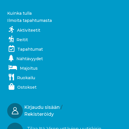
Kuinka tulla
Ilmoita tapahtumasta
Aktiviteetit
Reitit
Tapahtumat
Nähtävyydet
Majoitus
Ruokailu
Ostokset
Kirjaudu sisään
/
Rekisteröidy
Tilaa Itä-Viron ystävien uutiskirje