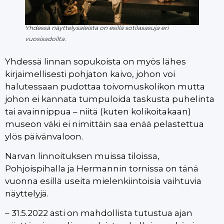
Yhdessä näyttelysaleista on esillä sotilasasuja eri
vuosisadoilta.
Yhdessä linnan sopukoista on myös lähes
kirjaimellisesti pohjaton kaivo, johon voi
halutessaan pudottaa toivomuskolikon mutta
johon ei kannata tumpuloida taskusta puhelinta
tai avainnippua – niitä (kuten kolikoitakaan)
museon väki ei nimittäin saa enää pelastettua
ylös päivänvaloon.
Narvan linnoituksen muissa tiloissa,
Pohjoispihalla ja Hermannin tornissa on tänä
vuonna esillä useita mielenkiintoisia vaihtuvia
näyttelyjä.
– 31.5.2022 asti on mahdollista tutustua ajan