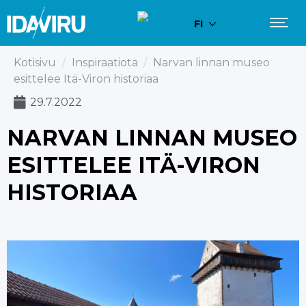
FI
Kotisivu
/
Inspiraatiota
/
Narvan linnan museo
esittelee Itä-Viron historiaa
29.7.2022
NARVAN LINNAN MUSEO
ESITTELEE ITÄ-VIRON
HISTORIAA