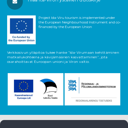
Project Ida-Viru tourism is implemented under
the European Neighbourhood Instrument and co-
financed by the European Union
Verkkosivun ylläpitoa tukee hanke ”Ida-Virumaan kehittäminen
matkailukohteena ja kävijämäärien kasvattaminen”, jota
osarahoittavat Euroopan unioni ja Viron valtio.
Tietoja esineistä tulee Viron matkailuportaalista