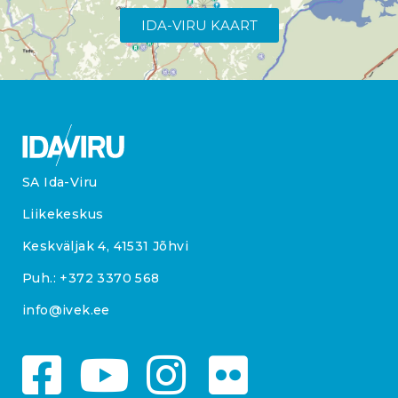
IDA-VIRU KAART
SA Ida-Viru
Liikekeskus
Keskväljak 4, 41531 Jõhvi
Puh.:
+372 3370 568
info@ivek.ee