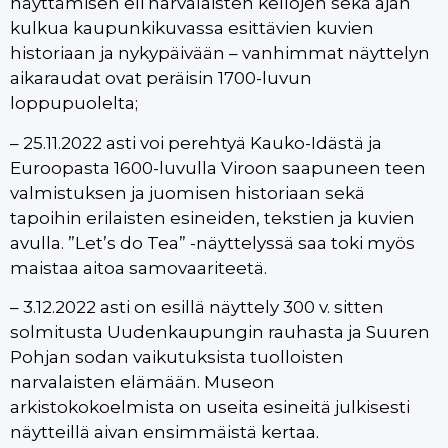
näyttämisen eli narvalaisten kellojen sekä ajan
kulkua kaupunkikuvassa esittävien kuvien
historiaan ja nykypäivään – vanhimmat näyttelyn
aikaraudat ovat peräisin 1700-luvun
loppupuolelta;
– 25.11.2022 asti voi perehtyä Kauko-Idästä ja
Euroopasta 1600-luvulla Viroon saapuneen teen
valmistuksen ja juomisen historiaan sekä
tapoihin erilaisten esineiden, tekstien ja kuvien
avulla. ”Let’s do Tea” -näyttelyssä saa toki myös
maistaa aitoa samovaariteetä.
– 3.12.2022 asti on esillä näyttely 300 v. sitten
solmitusta Uudenkaupungin rauhasta ja Suuren
Pohjan sodan vaikutuksista tuolloisten
narvalaisten elämään. Museon
arkistokokoelmista on useita esineitä julkisesti
näytteillä aivan ensimmäistä kertaa.