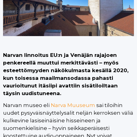
Narvan linnoitus EU:n ja Venäjän rajajoen
penkereellä muuttui merkittävästi – myös
esteettömyyden näkökulmasta kesällä 2020,
kun toisessa maailmansodassa pahasti
vaurioitunut itäsiipi avattiin sisätiloiltaan
täysin uudistuneena.
Narvan museo eli
Narva Muuseum
sai tiloihin
uudet pysyväisnäyttelysalit neljän kerroksen väliä
kulkevine lasiseinäisine hisseineen ja
suomenkielisine – hyvin seikkaperäisesti
koostettuine audio-oppaineen. Nyt voivat