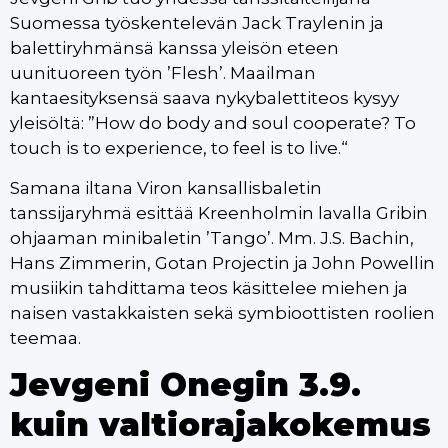
Suomessa työskentelevän Jack Traylenin ja
balettiryhmänsä kanssa yleisön eteen
uunituoreen työn ’Flesh’. Maailman
kantaesityksensä saava nykybalettiteos kysyy
yleisöltä: ”How do body and soul cooperate? To
touch is to experience, to feel is to live.“
Samana iltana Viron kansallisbaletin
tanssijaryhmä esittää Kreenholmin lavalla Gribin
ohjaaman minibaletin ’Tango’. Mm. J.S. Bachin,
Hans Zimmerin, Gotan Projectin ja John Powellin
musiikin tahdittama teos käsittelee miehen ja
naisen vastakkaisten sekä symbioottisten roolien
teemaa.
Jevgeni Onegin 3.9.
kuin valtiorajakokemus