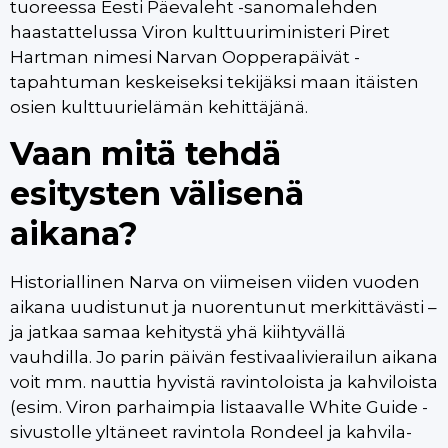
tuoreessa Eesti Päevaleht -sanomalehden
haastattelussa Viron kulttuuriministeri Piret
Hartman nimesi Narvan Oopperapäivät -
tapahtuman keskeiseksi tekijäksi maan itäisten
osien kulttuurielämän kehittäjänä.
Vaan mitä tehdä
esitysten välisenä
aikana?
Historiallinen Narva on viimeisen viiden vuoden
aikana uudistunut ja nuorentunut merkittävästi –
ja jatkaa samaa kehitystä yhä kiihtyvällä
vauhdilla. Jo parin päivän festivaalivierailun aikana
voit mm. nauttia hyvistä ravintoloista ja kahviloista
(esim. Viron parhaimpia listaavalle White Guide -
sivustolle yltäneet ravintola Rondeel ja kahvila-