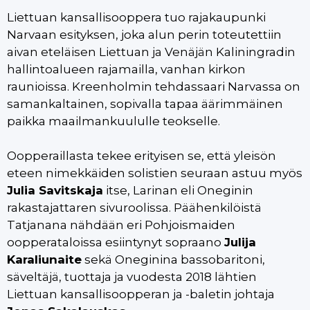
Liettuan kansallisooppera tuo rajakaupunki
Narvaan esityksen, joka alun perin toteutettiin
aivan eteläisen Liettuan ja Venäjän Kaliningradin
hallintoalueen rajamailla, vanhan kirkon
raunioissa. Kreenholmin tehdassaari Narvassa on
samankaltainen, sopivalla tapaa äärimmäinen
paikka maailmankuululle teokselle.
Oopperaillasta tekee erityisen se, että yleisön
eteen nimekkäiden solistien seuraan astuu myös
Julia Savitskaja
itse, Larinan eli Oneginin
rakastajattaren sivuroolissa. Päähenkilöistä
Tatjanana nähdään eri Pohjoismaiden
oopperataloissa esiintynyt sopraano
Julija
Karaliunaite
sekä Oneginina bassobaritoni,
säveltäjä, tuottaja ja vuodesta 2018 lähtien
Liettuan kansallisoopperan ja -baletin johtaja