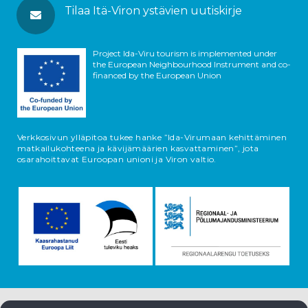
Tilaa Itä-Viron ystävien uutiskirje
Project Ida-Viru tourism is implemented under
the European Neighbourhood Instrument and co-
financed by the European Union
Verkkosivun ylläpitoa tukee hanke ”Ida-Virumaan kehittäminen
matkailukohteena ja kävijämäärien kasvattaminen”, jota
osarahoittavat Euroopan unioni ja Viron valtio.