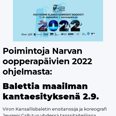
Poimintoja Narvan
oopperapäivien 2022
ohjelmasta:
Balettia maailman
kantaesityksenä 2.9.
Viron Kansallisbaletin ensitanssija ja koreografi
Jevgeni Grib tuo yhdessä tanssitaiteilijana