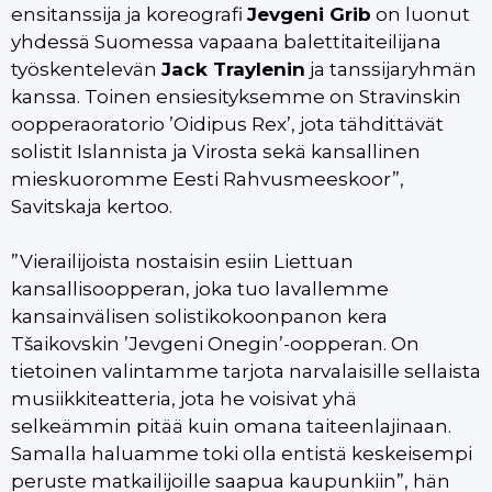
ensitanssija ja koreografi
Jevgeni Grib
on luonut
yhdessä Suomessa vapaana balettitaiteilijana
työskentelevän
Jack Traylenin
ja tanssijaryhmän
kanssa. Toinen ensiesityksemme on Stravinskin
oopperaoratorio ’Oidipus Rex’, jota tähdittävät
solistit Islannista ja Virosta sekä kansallinen
mieskuoromme Eesti Rahvusmeeskoor”,
Savitskaja kertoo.
”Vierailijoista nostaisin esiin Liettuan
kansallisoopperan, joka tuo lavallemme
kansainvälisen solistikokoonpanon kera
Tšaikovskin ’Jevgeni Onegin’-oopperan. On
tietoinen valintamme tarjota narvalaisille sellaista
musiikkiteatteria, jota he voisivat yhä
selkeämmin pitää kuin omana taiteenlajinaan.
Samalla haluamme toki olla entistä keskeisempi
peruste matkailijoille saapua kaupunkiin”, hän