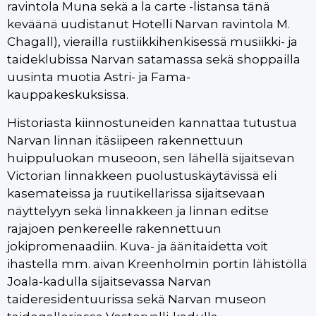
ravintola Muna sekä a la carte -listansa tänä
keväänä uudistanut Hotelli Narvan ravintola M.
Chagall), vierailla rustiikkihenkisessä musiikki- ja
taideklubissa Narvan satamassa sekä shoppailla
uusinta muotia Astri- ja Fama-
kauppakeskuksissa.
Historiasta kiinnostuneiden kannattaa tutustua
Narvan linnan itäsiipeen rakennettuun
huippuluokan museoon, sen lähellä sijaitsevan
Victorian linnakkeen puolustuskäytävissä eli
kasemateissa ja ruutikellarissa sijaitsevaan
näyttelyyn sekä linnakkeen ja linnan editse
rajajoen penkereelle rakennettuun
jokipromenaadiin. Kuva- ja äänitaidetta voit
ihastella mm. aivan Kreenholmin portin lähistöllä
Joala-kadulla sijaitsevassa Narvan
taideresidentuurissa sekä Narvan museon