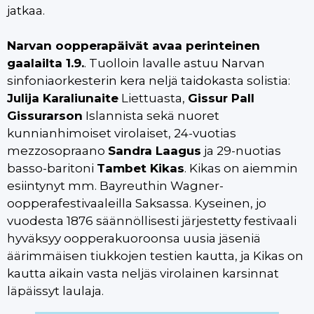
jatkaa.
Narvan oopperapäivät avaa perinteinen
gaalailta 1.9.
. Tuolloin lavalle astuu Narvan
sinfoniaorkesterin kera neljä taidokasta solistia:
Julija Karaliunaite
Liettuasta,
Gissur Pall
Gissurarson
Islannista sekä nuoret
kunnianhimoiset virolaiset, 24-vuotias
mezzosopraano
Sandra Laagus
ja 29-nuotias
basso-baritoni
Tambet Kikas
. Kikas on aiemmin
esiintynyt mm. Bayreuthin Wagner-
oopperafestivaaleilla Saksassa. Kyseinen, jo
vuodesta 1876 säännöllisesti järjestetty festivaali
hyväksyy oopperakuoroonsa uusia jäseniä
äärimmäisen tiukkojen testien kautta, ja Kikas on
kautta aikain vasta neljäs virolainen karsinnat
läpäissyt laulaja.