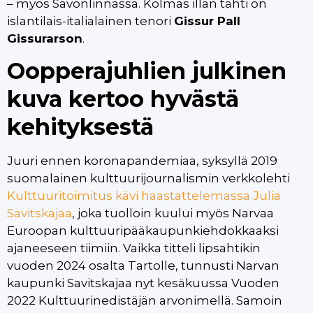
– myös Savonlinnassa. Kolmas illan tähti on
islantilais-italialainen tenori
Gissur Pall
Gissurarson
.
Oopperajuhlien julkinen
kuva kertoo hyvästä
kehityksestä
Juuri ennen koronapandemiaa, syksyllä 2019
suomalainen kulttuurijournalismin verkkolehti
Kulttuuritoimitus kävi haastattelemassa Julia
Savitskajaa
, joka tuolloin kuului myös Narvaa
Euroopan kulttuuripääkaupunkiehdokkaaksi
ajaneeseen tiimiin. Vaikka titteli lipsahtikin
vuoden 2024 osalta Tartolle, tunnusti Narvan
kaupunki Savitskajaa nyt kesäkuussa Vuoden
2022 Kulttuurinedistäjän arvonimellä. Samoin