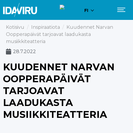
FI
Kotisivu
/
Inspiraatiota
/
Kuudennet Narvan
Oopperapäivät tarjoavat laadukasta
musiikkiteatteria
28.7.2022
KUUDENNET NARVAN
OOPPERAPÄIVÄT
TARJOAVAT
LAADUKASTA
MUSIIKKITEATTERIA