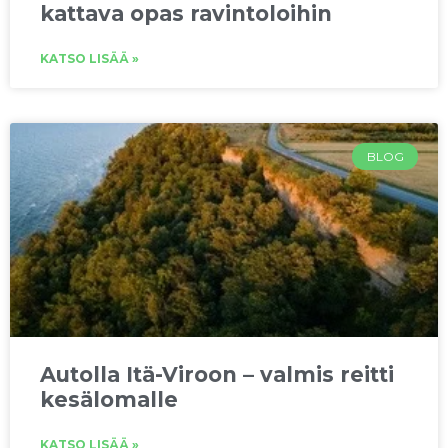
kattava opas ravintoloihin
KATSO LISÄÄ »
BLOG
Autolla Itä-Viroon – valmis reitti
kesälomalle
KATSO LISÄÄ »