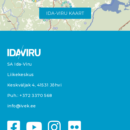
IDA-VIRU KAART
SA Ida-Viru
Liikekeskus
Keskväljak 4, 41531 Jõhvi
Puh.:
+372 3370 568
info@ivek.ee