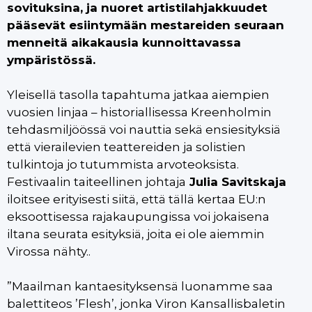
sovituksina, ja nuoret artistilahjakkuudet
pääsevät esiintymään mestareiden seuraan
menneitä aikakausia kunnoittavassa
ympäristössä.
Yleisellä tasolla tapahtuma jatkaa aiempien
vuosien linjaa – historiallisessa Kreenholmin
tehdasmiljöössä voi nauttia sekä ensiesityksiä
että vierailevien teattereiden ja solistien
tulkintoja jo tutummista arvoteoksista.
Festivaalin taiteellinen johtaja
Julia Savitskaja
iloitsee erityisesti siitä, että tällä kertaa EU:n
eksoottisessa rajakaupungissa voi jokaisena
iltana seurata esityksiä, joita ei ole aiemmin
Virossa nähty..
”Maailman kantaesityksensä luonamme saa
balettiteos ’Flesh’, jonka Viron Kansallisbaletin