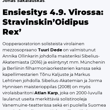
Jonas Sakalauskas
.
Ensiesitys 4.9. Virossa:
Stravinskin’Oidipus
Rex’
Oopperaoratorion solisteista virolainen
mezzosopraano
Tuuri Dede
on valmistunut
Annika Ollinkarin johdolla maisteriksi Sibelius-
Akatemiasta (2016) ja esiintynyt mm. Münchenin
ja Berliinin filharmoniaorkesterien kanssa sekä
kapellimestarien Tõnu Kaljuste ja Markus
Lehtinen johdolla. Sibelius-Akatemian ja Jorma
Hynnisen maisterioppilas (2008) on myös
virolaisbaritoni
Atlan Karp
, joka on 2000-luvulla
laulanut useita merkittäviä solistirooleja
Vanemuine-teatterissa sekä eri puolella Suomea