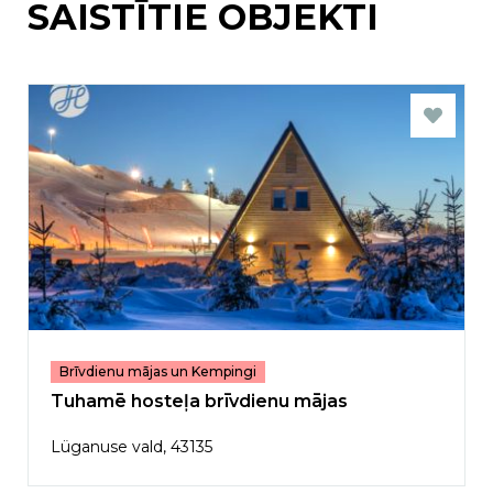
SAISTĪTIE OBJEKTI
Brīvdienu mājas un Kempingi
Tuhamē hosteļa brīvdienu mājas
Lüganuse vald, 43135