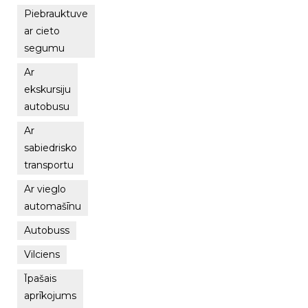
Piebrauktuve
ar cieto
segumu
Ar
ekskursiju
autobusu
Ar
sabiedrisko
transportu
Ar vieglo
automašīnu
Autobuss
Vilciens
Īpašais
aprīkojums