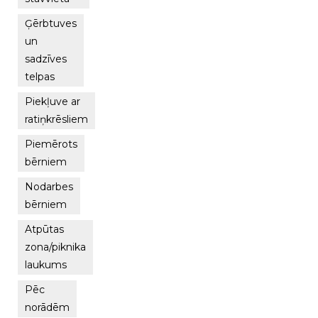
Ģērbtuves
un
sadzīves
telpas
Piekļuve ar
ratiņkrēsliem
Piemērots
bērniem
Nodarbes
bērniem
Atpūtas
zona/piknika
laukums
Pēc
norādēm