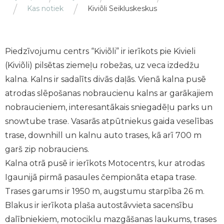
Kas notiek
Kiviõli Seikluskeskus
Piedzīvojumu centrs “Kiviõli” ir ierīkots pie Kivieli
(Kiviõli) pilsētas ziemeļu robežas, uz veca izdedžu
kalna. Kalns ir sadalīts divās daļās. Vienā kalna pusē
atrodas slēpošanas nobraucienu kalns ar garākajiem
nobraucieniem, interesantākais sniegadēļu parks un
snowtube trase. Vasarās atpūtniekus gaida veselības
trase, downhill un kalnu auto trases, kā arī 700 m
garš zip nobrauciens.
Kalna otrā pusē ir ierīkots Motocentrs, kur atrodas
Igaunijā pirmā pasaules čempionāta etapa trase.
Trases garums ir 1950 m, augstumu starpība 26 m.
Blakus ir ierīkota plaša autostāvvieta sacensību
dalībniekiem, motociklu mazgāšanas laukums, trases