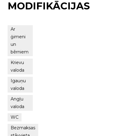
MODIFIKĀCIJAS
Ar
ģimeni
un
bērniem
Krievu
valoda
Igauņu
valoda
Angļu
valoda
WC
Bezmaksas
stāvvieta