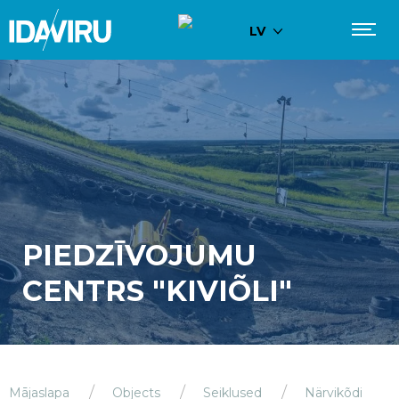
LV
PIEDZĪVOJUMU
CENTRS "KIVIÕLI"
Mājaslapa
Objects
Seiklused
Närvikõdi