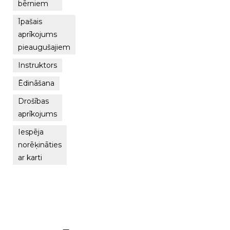
bērniem
Īpašais
aprīkojums
pieaugušajiem
Instruktors
Ēdināšana
Drošības
aprīkojums
Iespēja
norēķināties
ar karti