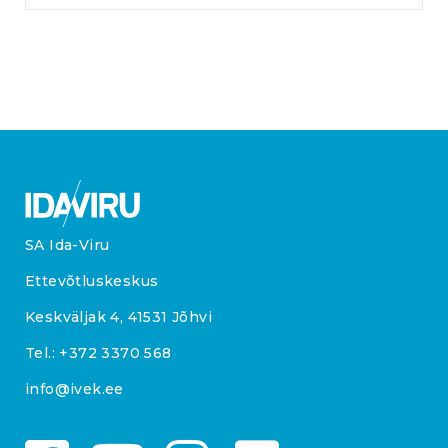
SA Ida-Viru
Ettevõtluskeskus
Keskväljak 4, 41531 Jõhvi
Tel.:
+372 3370 568
info@ivek.ee