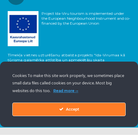
Project Ida-Viru tourism is implemented under
the European Neighbourhood Instrument and co-
financed by the European Union
Tīmekļa vietnes uzturēšanu atbalsta projekts “Ida-Virumaa kā
tūrisma galamērķa attīstība un apmeklētāju skaita
palielināšana”, ko līdzfinansē Eiropas Savienība un Igaunijas
valsts.
Cookies To make this site work properly, we sometimes place
small data files called cookies on your device. Most big
websites do this too.
Read more
Accept