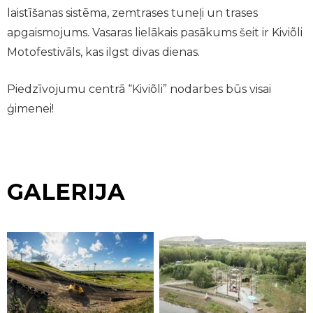
laistīšanas sistēma, zemtrases tuneļi un trases
apgaismojums. Vasaras lielākais pasākums šeit ir Kiviõli
Motofestivāls, kas ilgst divas dienas.
Piedzīvojumu centrā “Kiviõli” nodarbes būs visai
ģimenei!
GALERIJA