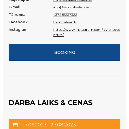
E-mail:
info@seikluskeskus.ee
Tālrunis:
+372 53317322
Facebook:
fb.com/kivioli
Instagram:
https://www.instagram.com/kivioliadve
nture/
BOOKING
DARBA LAIKS & CENAS
17.06.2023 - 27.08.2023