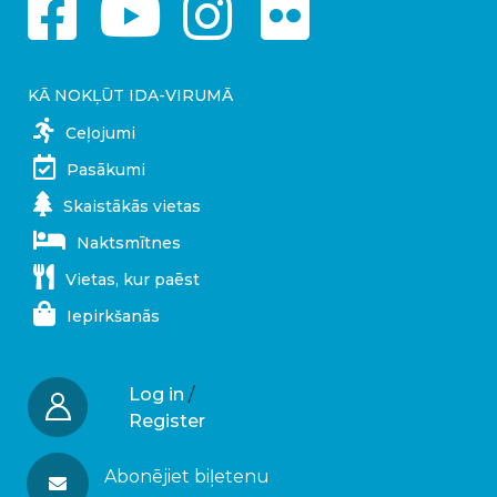
KĀ NOKĻŪT IDA-VIRUMĀ
Ceļojumi
Pasākumi
Skaistākās vietas
Naktsmītnes
Vietas, kur paēst
Iepirkšanās
Log in
/
Register
Abonējiet biļetenu