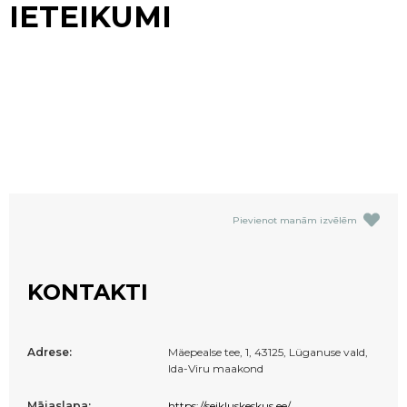
IETEIKUMI
Pievienot manām izvēlēm
KONTAKTI
Adrese:
Mäepealse tee, 1, 43125, Lüganuse vald,
Ida-Viru maakond
Mājaslapa:
https://seikluskeskus.ee/