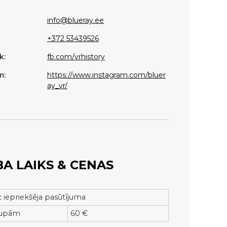
info@blueray.ee
+372 53439526
k:
fb.com/vrhistory
m:
https://www.instagram.com/bluer
ay_vr/
A LAIKS & CENAS
c iepriekšēja pasūtījuma
rupām
60 €