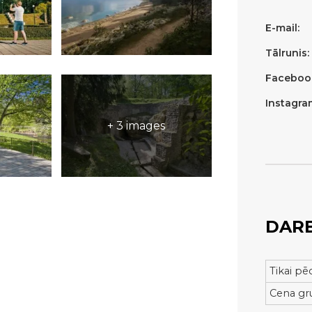
E-mail:
Tālrunis:
Faceboo
Instagra
+ 3 images
DARB
Tikai pē
Cena g