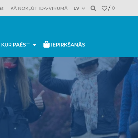
0
as
KĀ NOKĻŪT IDA-VIRUMĀ
LV
, KUR PAĒST
IEPIRKŠANĀS