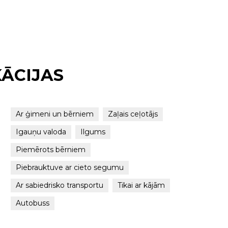
KĀCIJAS
Ar ģimeni un bērniem
Zaļais ceļotājs
Igauņu valoda
Ilgums
Piemērots bērniem
Piebrauktuve ar cieto segumu
Ar sabiedrisko transportu
Tikai ar kājām
Autobuss