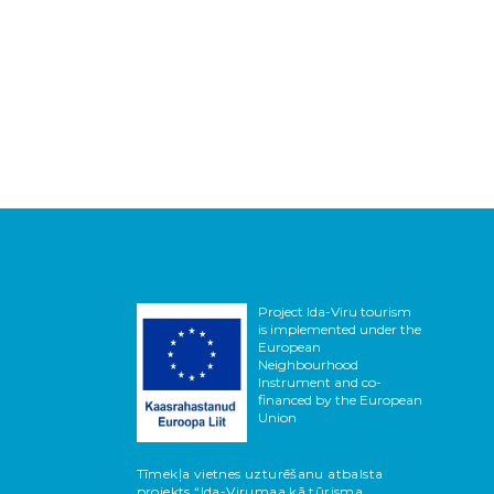
Project Ida-Viru tourism
is implemented under the
European
Neighbourhood
Instrument and co-
financed by the European
Union
Tīmekļa vietnes uzturēšanu atbalsta
projekts “Ida-Virumaa kā tūrisma