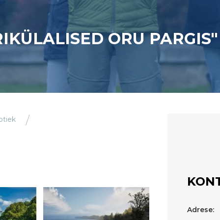
RIKÜLALISED ORU PARGIS"
otiek
KONT
Adrese: