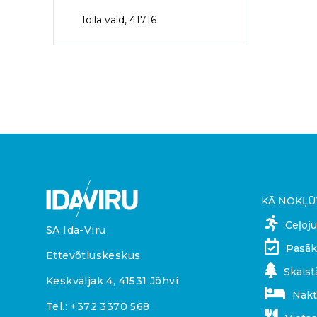
Toila vald, 41716
KĀ NOKĻŪ
Ceļoj
SA Ida-Viru
Pasāk
Ettevõtluskeskus
Skaist
Keskväljak 4, 41531 Jõhvi
Nakt
Tel.:
+372 3370 568