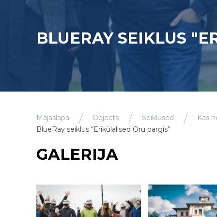
BLUERAY SEIKLUS "E
Mājaslapa
Objects
Seiklused
Kas n
BlueRay seiklus “Erikülalised Oru pargis”
GALERIJA