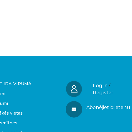
T IDA-VIRUMĀ
Log in
/
Register
umi
umi
Abonējiet biļetenu
ākās vietas
smītnes