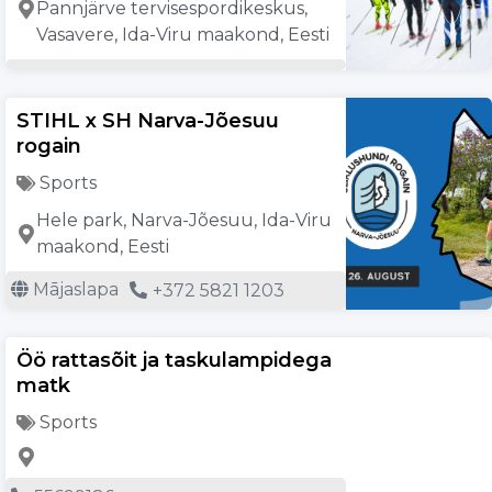
Pannjärve tervisespordikeskus,
Vasavere, Ida-Viru maakond, Eesti
STIHL x SH Narva-Jõesuu
rogain
Sports
Hele park, Narva-Jõesuu, Ida-Viru
maakond, Eesti
Mājaslapa
+372 5821 1203
Öö rattasõit ja taskulampidega
matk
Sports