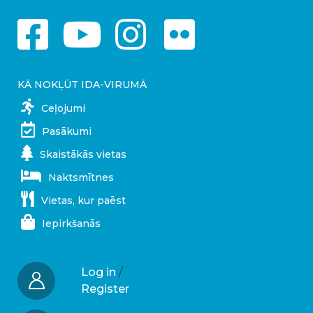
KĀ NOKĻŪT IDA-VIRUMĀ
Ceļojumi
Pasākumi
Skaistākās vietas
Naktsmītnes
Vietas, kur paēst
Iepirkšanās
Log in
/
Register