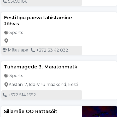
55699186
Eesti lipu päeva tähistamine
Jõhvis
Sports
Mājaslapa
+372 33 42 032
Tuhamägede 3. Maratonmatk
Sports
Kastani 7, Ida-Viru maakond, Eesti
+372 514 1692
Sillamäe ÖÖ Rattasõit