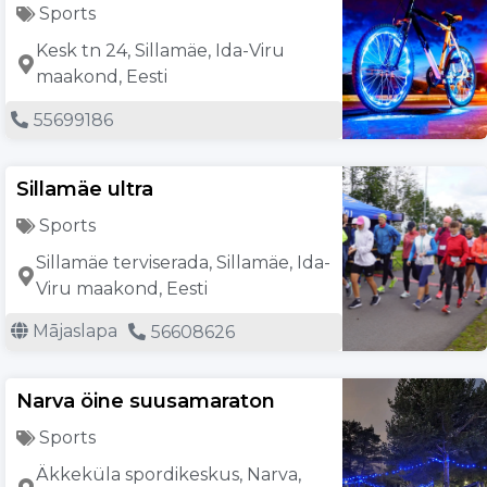
Sports
Kesk tn 24, Sillamäe, Ida-Viru
maakond, Eesti
55699186
Sillamäe ultra
Sports
Sillamäe terviserada, Sillamäe, Ida-
Viru maakond, Eesti
Mājaslapa
56608626
Narva öine suusamaraton
Sports
Äkkeküla spordikeskus, Narva,