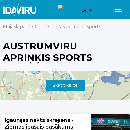
LV
Mājaslapa
/
Objects
/
Pasākumi
/
Sports
AUSTRUMVIRU
APRIŅĶIS SPORTS
Skatīt kartē
Igaunijas nakts skrējiens -
Ziemas īpašais pasākums -