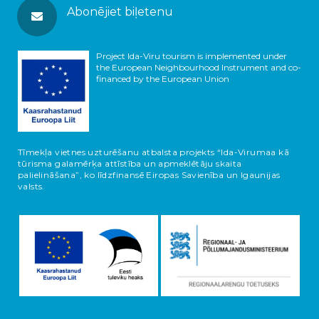
Abonējiet biļetenu
Project Ida-Viru tourism is implemented under
the European Neighbourhood Instrument and co-
financed by the European Union
Tīmekļa vietnes uzturēšanu atbalsta projekts “Ida-Virumaa kā
tūrisma galamērķa attīstība un apmeklētāju skaita
palielināšana”, ko līdzfinansē Eiropas Savienība un Igaunijas
valsts.