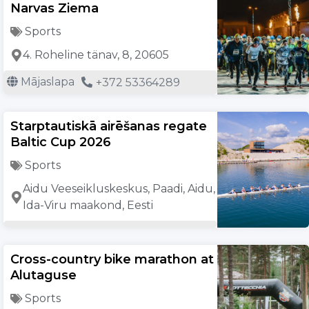
Narvas Ziema
Sports
4. Roheline tänav, 8, 20605
Mājaslapa
+372 53364289
Starptautiskā airēšanas regate
Baltic Cup 2026
Sports
Aidu Veeseikluskeskus, Paadi, Aidu,
Ida-Viru maakond, Eesti
Cross-country bike marathon at
Alutaguse
Sports