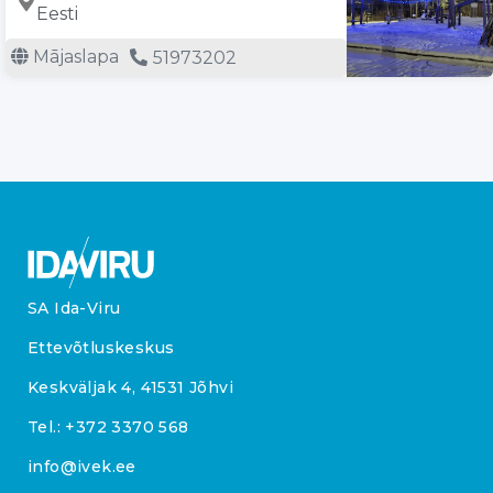
Eesti
Mājaslapa
51973202
SA Ida-Viru
Ettevõtluskeskus
Keskväljak 4, 41531 Jõhvi
Tel.:
+372 3370 568
info@ivek.ee