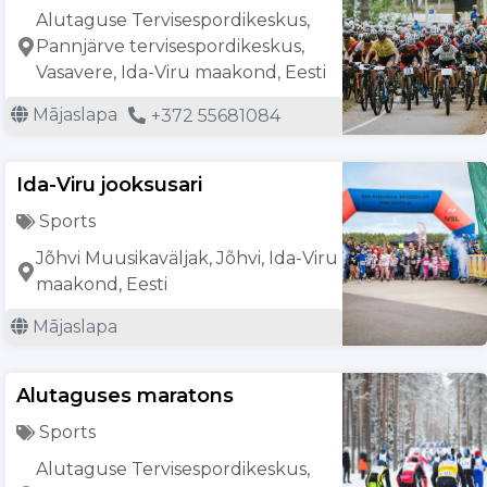
Alutaguse Tervisespordikeskus,
Pannjärve tervisespordikeskus,
Vasavere, Ida-Viru maakond, Eesti
Mājaslapa
+372 55681084
Ida-Viru jooksusari
Sports
Jõhvi Muusikaväljak, Jõhvi, Ida-Viru
maakond, Eesti
Mājaslapa
Alutaguses maratons
Sports
Alutaguse Tervisespordikeskus,