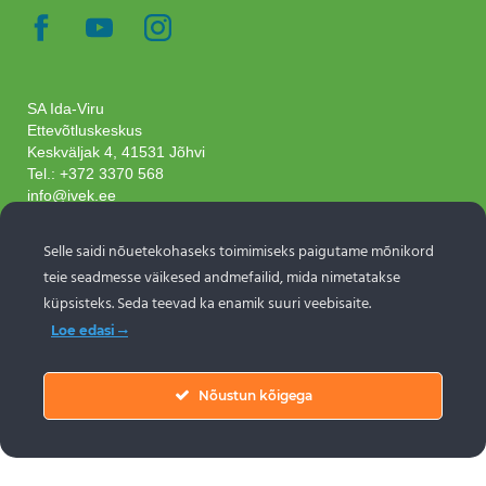
SA Ida-Viru
Ettevõtluskeskus
Keskväljak 4, 41531 Jõhvi
Tel.:
+372 3370 568
info@ivek.ee
Objektide info pärineb Eesti turismiportaalist
Selle saidi nõuetekohaseks toimimiseks paigutame mõnikord
www.puhkaeestis.ee
teie seadmesse väikesed andmefailid, mida nimetatakse
küpsisteks. Seda teevad ka enamik suuri veebisaite.
Loe edasi
Liitu uudiskirjaga
Nõustun kõigega
LIITU UUDISKIRJAGA