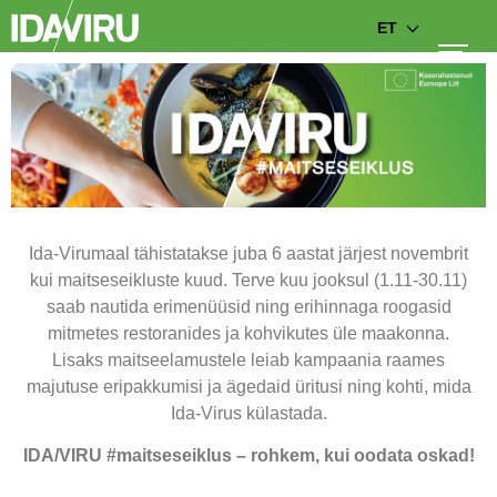
ET
Ida-Virumaal tähistatakse juba 6 aastat järjest novembrit
kui maitseseikluste kuud. Terve kuu jooksul (1.11-30.11)
saab nautida erimenüüsid ning erihinnaga roogasid
mitmetes restoranides ja kohvikutes üle maakonna.
Lisaks maitseelamustele leiab kampaania raames
majutuse eripakkumisi ja ägedaid üritusi ning kohti, mida
Ida-Virus külastada.
IDA/VIRU #maitseseiklus – rohkem, kui oodata oskad!