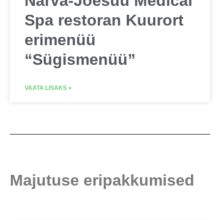
Narva-Jõesuu Medical
Spa restoran Kuurort
erimenüü
“Sügismenüü”
VAATA LISAKS »
Majutuse eripakkumised