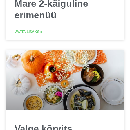
Mare 2-käiguline
erimenüü
VAATA LISAKS »
Valge kõrvits