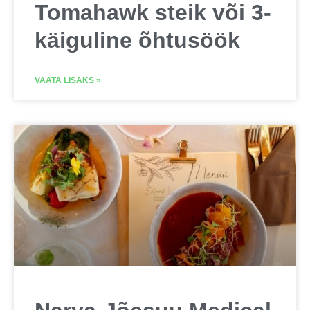
Tomahawk steik või 3-
käiguline õhtusöök
VAATA LISAKS »