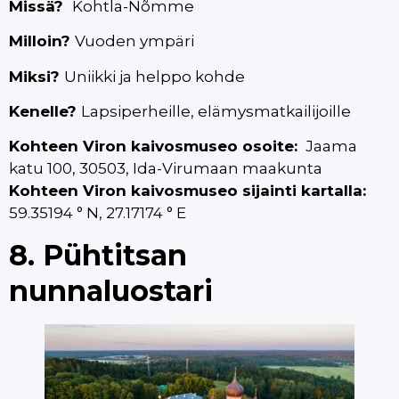
Missä?
Kohtla-Nõmme
Milloin?
Vuoden ympäri
Miksi?
Uniikki ja helppo kohde
Kenelle?
Lapsiperheille, elämysmatkailijoille
Kohteen Viron kaivosmuseo osoite:
Jaama
katu 100, 30503, Ida-Virumaan maakunta
Kohteen Viron kaivosmuseo sijainti kartalla:
59.35194 ° N, 27.17174 ° E
8. Pühtitsan
nunnaluostari