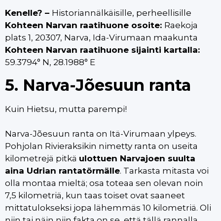
Kenelle? –
Historiannälkäisille, perheellisille
Kohteen Narvan raatihuone osoite:
Raekoja
plats 1, 20307, Narva, Ida-Virumaan maakunta
Kohteen Narvan raatihuone sijainti kartalla:
59.3794° N, 28.1988° E
5. Narva-Jõesuun ranta
Kuin Hietsu, mutta parempi!
Narva-Jõesuun ranta on Itä-Virumaan ylpeys.
Pohjolan Rivieraksikin nimetty ranta on useita
kilometrejä pitkä
ulottuen Narvajoen suulta
aina Udrian rantatörmälle
. Tarkasta mitasta voi
olla montaa mieltä; osa toteaa sen olevan noin
7,5 kilometriä, kun taas toiset ovat saaneet
mittatulokseksi jopa lähemmäs 10 kilometriä. Oli
niin tai näin niin fakta on se, että tällä rannalla