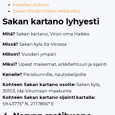
Kivisillan putous
Sakan Klindimõisan retkipolku
Sakan kartano lyhyesti
Mitä?
Sakan kartano, Viron oma Haikko
Missä?
Sakan kylä Itä-Virossa
Milloin?
Vuoden ympäri
Miksi?
Upeat maisemat, arkkitehtuuri ja sijainti
Kenelle?
Pariskunnille, nautiskelijoille
Kohteen Sakan kartano osoite:
Sakan kylä,
30103, Ida-Virumaan maakunta
Kohteen Sakan kartano sijainti kartalla:
59.43775° N, 27.17856° E