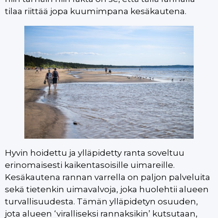
tilaa riittää jopa kuumimpana kesäkautena.
Hyvin hoidettu ja ylläpidetty ranta soveltuu
erinomaisesti kaikentasoisille uimareille.
Kesäkautena rannan varrella on paljon palveluita
sekä tietenkin uimavalvoja, joka huolehtii alueen
turvallisuudesta. Tämän ylläpidetyn osuuden,
jota alueen ‘viralliseksi rannaksikin’ kutsutaan,