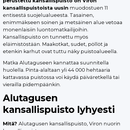
perustettu kansallispuisto on Viron
kansallispuistoista uusin
muodostuen 11
entisestä suojelualueesta. Tasainen,
enimmäkseen soinen ja metsäinen alue vetoaa
monenlaisiin luontomatkailijoihin.
Kansallispuisto on tunnettu myös
eläimistöstään. Maakotkat, sudet, pöllöt ja
etenkin karhut ovat tuttu näky puistoalueella.
Matka Alutaguseen kannattaa suunnitella
huolella. Pinta-alaltaan yli 44 000 hehtaaria
kattavassa puistossa voi käydä päiväretkellä tai
vierailla pidempäänkin.
Alutagusen
kansallispuisto lyhyesti
Mitä?
Alutagusen kansallispuisto, Viron nuorin