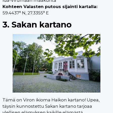
Ida-Virumaan maakunta
Kohteen Valasten putous sijainti kartalla:
59.4437° N, 27.3355° E
3. Sakan kartano
Tämä on Viron ikioma Haikon kartano! Upea,
täysin kunnostettu Sakan kartano tarjoaa
ylellisen elämyksen kaikille elämästä