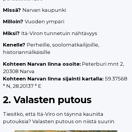
Missä?
Narvan kaupunki
Milloin?
Vuoden ympäri
Miksi?
Itä-Viron tunnetuin nähtävyys
Kenelle?
Perheille, soolomatkailijoille,
historiannälkäisille
Kohteen Narvan linna osoite:
Peterburi mnt 2,
20308 Narva
Kohteen Narvan linna sijainti kartalla:
59.37568
° N, 28.20137 ° E
2. Valasten putous
Tiesitkö, että Itä-Viro on täynnä kauniita
putouksia? Valasten putous on niistä suurin.