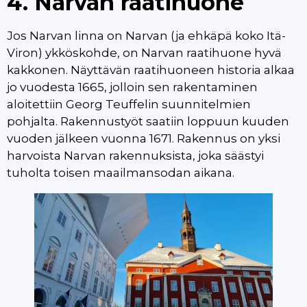
4. Narvan raatihuone
Jos Narvan linna on Narvan (ja ehkäpä koko Itä-
Viron) ykköskohde, on Narvan raatihuone hyvä
kakkonen. Näyttävän raatihuoneen historia alkaa
jo vuodesta 1665, jolloin sen rakentaminen
aloitettiin Georg Teuffelin suunnitelmien
pohjalta. Rakennustyöt saatiin loppuun kuuden
vuoden jälkeen vuonna 1671. Rakennus on yksi
harvoista Narvan rakennuksista, joka säästyi
tuholta toisen maailmansodan aikana.