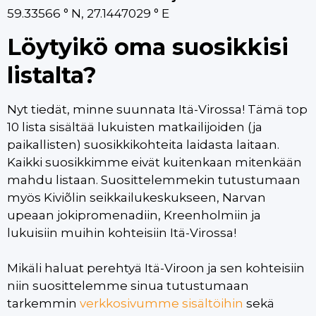
59.33566 ° N, 27.1447029 ° E
Löytyikö oma suosikkisi
listalta?
Nyt tiedät, minne suunnata Itä-Virossa! Tämä top
10 lista sisältää lukuisten matkailijoiden (ja
paikallisten) suosikkikohteita laidasta laitaan.
Kaikki suosikkimme eivät kuitenkaan mitenkään
mahdu listaan. Suosittelemmekin tutustumaan
myös Kiviõlin seikkailukeskukseen, Narvan
upeaan jokipromenadiin, Kreenholmiin ja
lukuisiin muihin kohteisiin Itä-Virossa!
Mikäli haluat perehtyä Itä-Viroon ja sen kohteisiin
niin suosittelemme sinua tutustumaan
tarkemmin
verkkosivumme sisältöihin
sekä