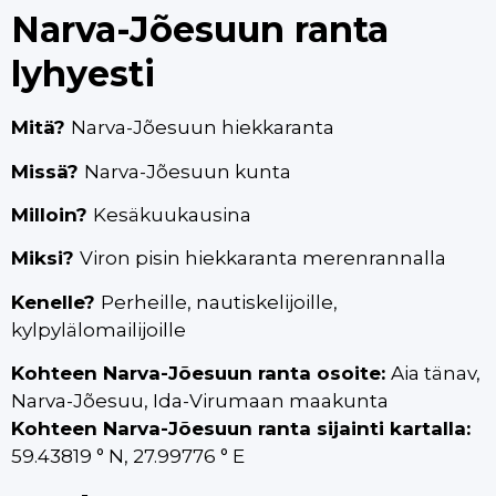
Narva-Jõesuun ranta
lyhyesti
Mitä?
Narva-Jõesuun hiekkaranta
Missä?
Narva-Jõesuun kunta
Milloin?
Kesäkuukausina
Miksi?
Viron pisin hiekkaranta merenrannalla
Kenelle?
Perheille, nautiskelijoille,
kylpylälomailijoille
Kohteen Narva-Jõesuun ranta osoite:
Aia tänav,
Narva-Jõesuu, Ida-Virumaan maakunta
Kohteen Narva-Jõesuun ranta sijainti kartalla:
59.43819 ° N, 27.99776 ° E