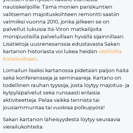
nautiskelijoille. Tämä monien pariskuntien
valitseman majoituskohteen remontti saatiin
valmiiksi vuonna 2010, jonka jälkeen se on
palvellut lukuisia Itä-Viron matkailijoita
monipuolisilla palveluillaan hyvällä sijainnillaan.
Lisätietoja uusrenesanssia edustavasta Sakan
kartanon historiasta voi lukea heidän
virallisilta
kotisivuiltaan
.
Lomailun lisäksi kartanossa pidetään paljon häitä
sekä konferensseja ja seminaareja. Kartano on
todellinen rauhan tyyssija, josta löytyy majoitus- ja
kylpyläpalvelut sekä runsaasti erilaisia
aktiviteetteja. Pelaa vaikka tennistä tai
jousiammuntaa tai vuokraa polkupyörä!
Sakan kartanon läheisyydestä löytyy seuraavia
vierailukohteita: