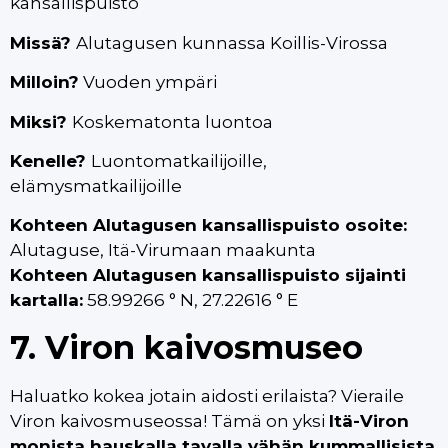
kansallispuisto
Missä?
Alutagusen kunnassa Koillis-Virossa
Milloin?
Vuoden ympäri
Miksi?
Koskematonta luontoa
Kenelle?
Luontomatkailijoille,
elämysmatkailijoille
Kohteen Alutagusen kansallispuisto osoite:
Alutaguse, Itä-Virumaan maakunta
Kohteen Alutagusen kansallispuisto sijainti
kartalla:
58.99266 ° N, 27.22616 ° E
7. Viron kaivosmuseo
Haluatko kokea jotain aidosti erilaista? Vieraile
Viron kaivosmuseossa! Tämä on yksi
Itä-Viron
monista hauskalla tavalla vähän kummallisista