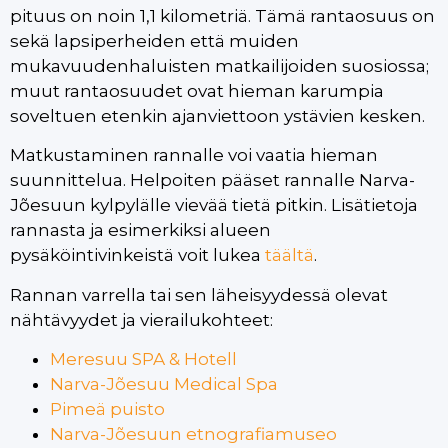
pituus on noin 1,1 kilometriä. Tämä rantaosuus on
sekä lapsiperheiden että muiden
mukavuudenhaluisten matkailijoiden suosiossa;
muut rantaosuudet ovat hieman karumpia
soveltuen etenkin ajanviettoon ystävien kesken.
Matkustaminen rannalle voi vaatia hieman
suunnittelua. Helpoiten pääset rannalle Narva-
Jõesuun kylpylälle vievää tietä pitkin. Lisätietoja
rannasta ja esimerkiksi alueen
pysäköintivinkeistä voit lukea
täältä
.
Rannan varrella tai sen läheisyydessä olevat
nähtävyydet ja vierailukohteet:
Meresuu SPA & Hotell
Narva-Jõesuu Medical Spa
Pimeä puisto
Narva-Jõesuun etnografiamuseo