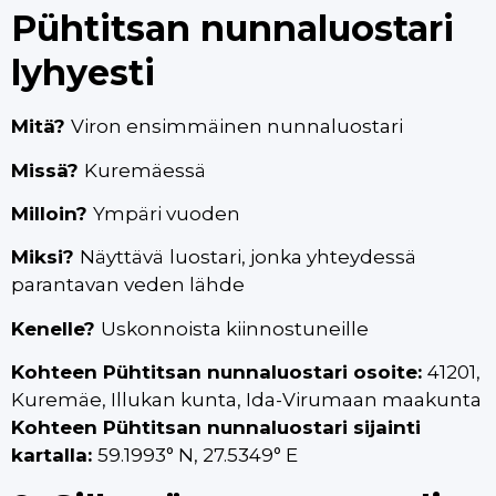
Pühtitsan nunnaluostari
lyhyesti
Mitä?
Viron ensimmäinen nunnaluostari
Missä?
Kuremäessä
Milloin?
Ympäri vuoden
Miksi?
Näyttävä
luostari, jonka yhteydessä
parantavan veden lähde
Kenelle?
Uskonnoista kiinnostuneille
Kohteen Pühtitsan nunnaluostari osoite:
41201,
Kuremäe, Illukan kunta, Ida-Virumaan maakunta
Kohteen Pühtitsan nunnaluostari sijainti
kartalla:
59.1993° N, 27.5349° E