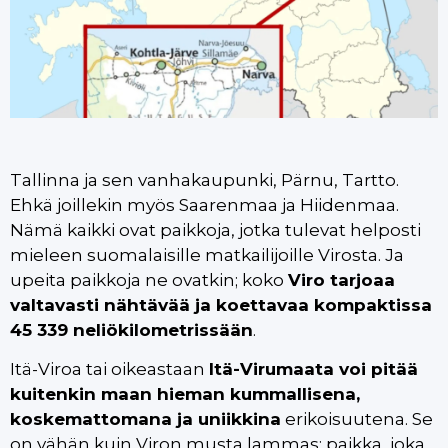
Tallinna ja sen vanhakaupunki, Pärnu, Tartto.
Ehkä joillekin myös Saarenmaa ja Hiidenmaa.
Nämä kaikki ovat paikkoja, jotka tulevat helposti
mieleen suomalaisille matkailijoille Virosta. Ja
upeita paikkoja ne ovatkin; koko
Viro tarjoaa
valtavasti nähtävää ja koettavaa kompaktissa
45 339 neliökilometrissään
.
Itä-Viroa tai oikeastaan
Itä-Virumaata voi pitää
kuitenkin maan hieman kummallisena,
koskemattomana ja uniikkina
erikoisuutena. Se
on vähän kuin Viron musta lammas; paikka, joka