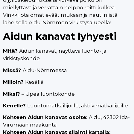
öljyliuskelouhoksella kulkeva polku on
miellyttävä ja verrattain helppo reitti kulkea.
Vinkki: ota omat eväät mukaan ja nauti niistä
läheisellä Aidu-Nõmmen virkistysalueella!
Aidun kanavat lyhyesti
Mitä?
Aidun kanavat, näyttävä luonto- ja
virkistyskohde
Missä?
Aidu-Nõmmessa
Milloin?
Kesällä
Miksi? –
Upea luontokohde
Kenelle?
Luontomatkailijoille, aktiivimatkailijoille
Kohteen Aidun kanavat osoite:
Aidu, 42302 Ida-
Virumaan maakunta
Kohteen Aidun kanavat sijainti kartalla: