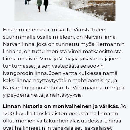
Ensimmäinen asia, mikä Itä-Virosta tulee
suurimmalle osalle mieleen, on Narvan linna.
Narvan linna, joka on tunnettu myös Hermannin
linnana, on tuttu monista Viron matkaesitteistä.
Linna on aivan Viroa ja Venäjää jakavan rajajoen
tuntumassa, ja sen vastapäätä seisookin
Ivangorodin linna. Joen vartta kulkiessa nämä
kaksi linnaa näyttäytyvätkin mahtipontisina, ja
Narvan linna onkin koko Itä-Virumaan suurimpia
ylpeydenaiheita ja nähtävyyksiä.
Linnan historia on monivaiheinen ja värikäs.
Jo
1200-luvulla tanskalaisten perustama linna on
ollut monien valtakuntien alaisuudessa. Linnaa
ovat hallinneet niin tanskalaiset, saksalaiset