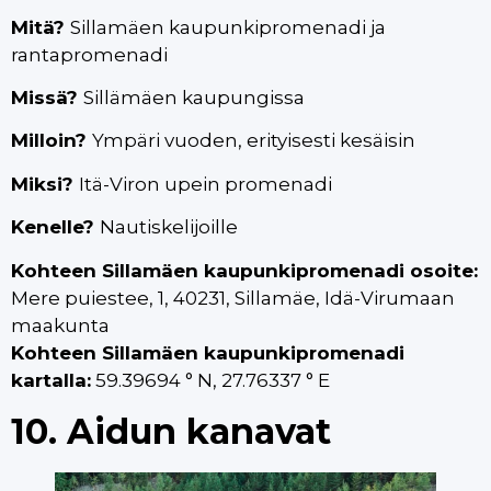
Mitä?
Sillamäen kaupunkipromenadi ja
rantapromenadi
Missä?
Sillämäen kaupungissa
Milloin?
Ympäri vuoden, erityisesti kesäisin
Miksi?
Itä-Viron upein promenadi
Kenelle?
Nautiskelijoille
Kohteen Sillamäen kaupunkipromenadi osoite:
Mere puiestee, 1, 40231, Sillamäe, Idä-Virumaan
maakunta
Kohteen Sillamäen kaupunkipromenadi
kartalla:
59.39694 ° N, 27.76337 ° E
10. Aidun kanavat