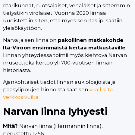
ritarikunnat, ruotsalaiset, venäläiset ja sittemmin
tietystikin virolaiset. Vuonna 2020 linnaa
uudistettiin siten, että myös sen itäsiipi saatiin
yleisökäyttöön.
Narva ja sen linna on
pakollinen matkakohde
Itä-Viroon ensimmäistä kertaa matkustaville
.
Linnan yhteydessä toimii myös kiehtova Narvan
museo, joka kertoo yli 700-vuotisen linnan
historiasta.
Ajankohtaiset tiedot linnan aukioloajoista ja
pääsylippujen hinnoista saat sen
virallisilta
verkkosivuilta
.
Narvan linna lyhyesti
Mitä?
Narvan linna (Hermannin linna),
perustettu 1256