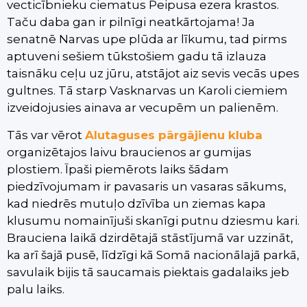
vecticībnieku ciematus Peipusa ezera krastos.
Taču daba gan ir pilnīgi neatkārtojama! Ja
senatnē Narvas upe plūda ar līkumu, tad pirms
aptuveni sešiem tūkstošiem gadu tā izlauza
taisnāku ceļu uz jūru, atstājot aiz sevis vecās upes
gultnes. Tā starp Vasknarvas un Karoli ciemiem
izveidojusies ainava ar vecupēm un palienēm.
Tās var vērot
Alutaguses pārgājienu kluba
organizētajos laivu braucienos ar gumijas
plostiem. Īpaši piemērots laiks šādam
piedzīvojumam ir pavasaris un vasaras sākums,
kad niedrēs mutuļo dzīvība un ziemas kapa
klusumu nomainījuši skanīgi putnu dziesmu kari.
Brauciena laikā dzirdētajā stāstījumā var uzzināt,
ka arī šajā pusē, līdzīgi kā Somā nacionālajā parkā,
savulaik bijis tā saucamais piektais gadalaiks jeb
palu laiks.