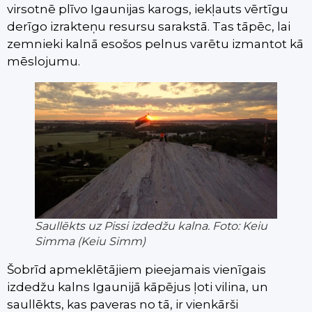
virsotnē plīvo Igaunijas karogs, iekļauts vērtīgu
derīgo izrakteņu resursu sarakstā. Tas tāpēc, lai
zemnieki kalnā esošos pelnus varētu izmantot kā
mēslojumu.
Saullēkts uz Pissi izdedžu kalna. Foto: Keiu
Simma (Keiu Simm)
Šobrīd apmeklētājiem pieejamais vienīgais
izdedžu kalns Igaunijā kāpējus ļoti vilina, un
saullēkts, kas paveras no tā, ir vienkārši