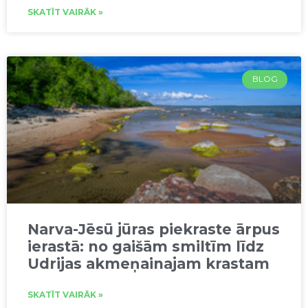
SKATĪT VAIRĀK »
BLOG
Narva-Jēsū jūras piekraste ārpus
ierastā: no gaišām smiltīm līdz
Udrijas akmeņainajam krastam
SKATĪT VAIRĀK »