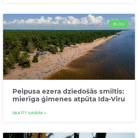
BLOG
Peipusa ezera dziedošās smiltis:
mierīga ģimenes atpūta Ida-Viru
SKATĪT VAIRĀK »