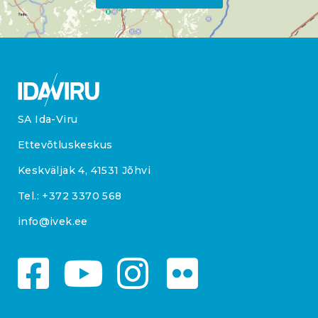
SA Ida-Viru
Ettevõtluskeskus
Keskväljak 4, 41531 Jõhvi
Tel.:
+372 3370 568
info@ivek.ee