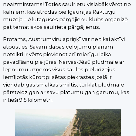
neaizmirstams! Toties saulrietu vislabāk vērot no
kalniem, kas atrodas pie Igaunijas Raktuvju
muzeja – Alutaguses pārgājienu klubs organizē
pat tematiskos saulrieta pārgājienus.
Protams, Austrumviru apriņķī var ne tikai aktīvi
atpūsties. Savam dabas ceļojumu plānam
noteikti ir vērts pievienot arī mierīgu laika
pavadīšanu pie jūras. Narvas-Jēsū pludmale ar
lepnumu uzņems visus saules pielūdzējus.
Iemīļotās kūrortpilsētas piekrastes joslā ir
viendabīgas smalkas smiltis, turklāt pludmale
pārsteidz gan ar savu platumu gan garumu, kas
ir tieši 9,5 kilometri.