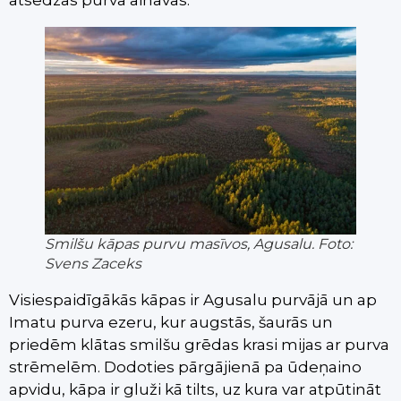
atsedzas purva ainavās.
Smilšu kāpas purvu masīvos, Agusalu. Foto:
Svens Zaceks
Visiespaidīgākās kāpas ir Agusalu purvājā un ap
Imatu purva ezeru, kur augstās, šaurās un
priedēm klātas smilšu grēdas krasi mijas ar purva
strēmelēm. Dodoties pārgājienā pa ūdeņaino
apvidu, kāpa ir gluži kā tilts, uz kura var atpūtināt