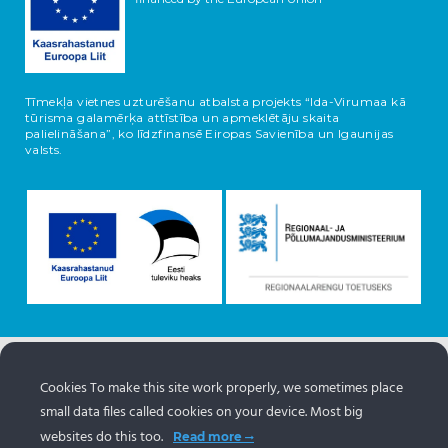
Tīmekļa vietnes uzturēšanu atbalsta projekts “Ida-Virumaa kā
tūrisma galamērķa attīstība un apmeklētāju skaita
palielināšana”, ko līdzfinansē Eiropas Savienība un Igaunijas
valsts.
Informācija par objektiem nāk no Igaunijas tūrisma portāla
Cookies To make this site work properly, we sometimes place
www.puhkaeestis.ee
small data files called cookies on your device. Most big
websites do this too.
Read more