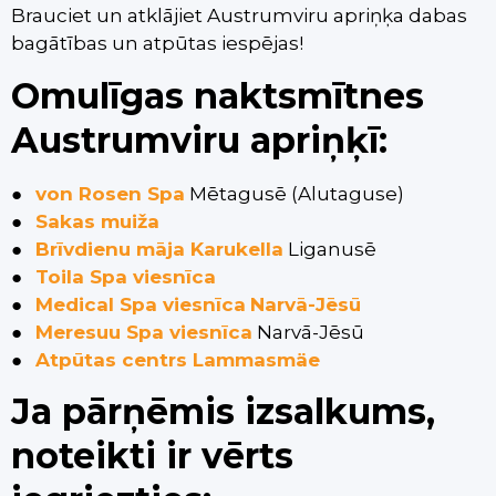
Brauciet un atklājiet Austrumviru apriņķa dabas
bagātības un atpūtas iespējas!
Omulīgas naktsmītnes
Austrumviru apriņķī:
●
von Rosen Spa
Mētagusē (Alutaguse)
●
Sakas muiža
●
Brīvdienu māja Karukella
Liganusē
●
Toila Spa viesnīca
●
Medical Spa viesnīca
Narvā-Jēsū
●
Meresuu Spa
viesnīca
Narvā-Jēsū
●
Atpūtas centrs Lammasmäe
Ja pārņēmis izsalkums,
noteikti ir vērts