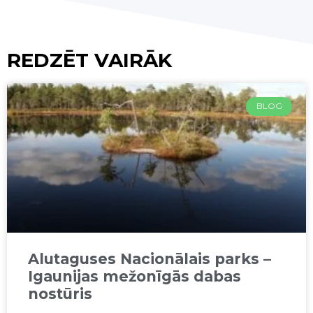
REDZĒT VAIRĀK
BLOG
Alutaguses Nacionālais parks –
Igaunijas mežonīgās dabas
nostūris