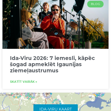
BLOG
Ida-Viru 2026: 7 iemesli, kāpēc
šogad apmeklēt Igaunijas
ziemeļaustrumus
SKATĪT VAIRĀK »
IDA-VIRU KAART