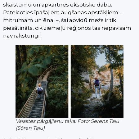
skaistumu un apkārtnes eksotisko dabu.
Pateicoties īpašajiem augšanas apstākļiem –
mitrumam un ēnai –, šai apvidū mežs ir tik
piesātināts, cik ziemeļu reģionos tas nepavisam
nav raksturīgi!
Valastes pārgājienu taka. Foto: Serens Talu
(Sõren Talu)