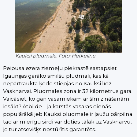
Kauksi pludmale. Foto: Hetkeline
Peipusa ezera ziemeļu piekrastē sastapsiet
Igaunijas garāko smilšu pludmali, kas kā
nepārtraukta ķēde stiepjas no Kauksi līdz
Vasknarvai. Pludmales zona ir 32 kilometrus gara.
Vaicāsiet, ko gan vasarniekam ar šīm zināšanām
iesākt? Atbilde – ja karstās vasaras dienās
populārākā jeb Kauksi pludmale ir ļaužu pārpilna,
tad ar mierīgu sirdi var doties tālāk uz Vasknarvu,
jo tur atsevišķs nostūrītis garantēts.