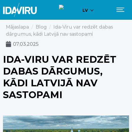
LV
Mājaslapa
/
Blog
/
Ida-Viru var redzēt dabas
dārgumus, kādi Latvijā nav sastopami
07.03.2025
IDA-VIRU VAR REDZĒT
DABAS DĀRGUMUS,
KĀDI LATVIJĀ NAV
SASTOPAMI