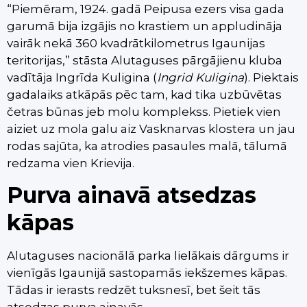
“Piemēram, 1924. gadā Peipusa ezers visa gada
garumā bija izgājis no krastiem un appludināja
vairāk nekā 360 kvadrātkilometrus Igaunijas
teritorijas,” stāsta Alutaguses pārgājienu kluba
vadītāja Ingrīda Kuligina (
Ingrid Kuligina
). Piektais
gadalaiks atkāpās pēc tam, kad tika uzbūvētas
četras būnas jeb molu komplekss. Pietiek vien
aiziet uz mola galu aiz Vasknarvas klostera un jau
rodas sajūta, ka atrodies pasaules malā, tālumā
redzama vien Krievija.
Purva ainavā atsedzas
kāpas
Alutaguses nacionālā parka lielākais dārgums ir
vienīgās Igaunijā sastopamās iekšzemes kāpas.
Tādas ir ierasts redzēt tuksnesī, bet šeit tās