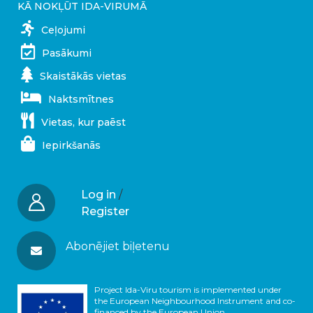
KĀ NOKĻŪT IDA-VIRUMĀ
Ceļojumi
Pasākumi
Skaistākās vietas
Naktsmītnes
Vietas, kur paēst
Iepirkšanās
Log in
/
Register
Abonējiet biļetenu
Project Ida-Viru tourism is implemented under
the European Neighbourhood Instrument and co-
financed by the European Union