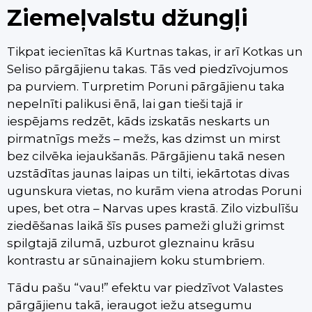
Ziemeļvalstu džungļi
Tikpat iecienītas kā Kurtnas takas, ir arī Kotkas un
Seliso pārgājienu takas. Tās ved piedzīvojumos
pa purviem. Turpretim Poruni pārgājienu taka
nepelnīti palikusi ēnā, lai gan tieši tajā ir
iespējams redzēt, kāds izskatās neskarts un
pirmatnīgs mežs – mežs, kas dzimst un mirst
bez cilvēka iejaukšanās. Pārgājienu takā nesen
uzstādītas jaunas laipas un tilti, iekārtotas divas
ugunskura vietas, no kurām viena atrodas Poruni
upes, bet otra – Narvas upes krastā. Zilo vizbulīšu
ziedēšanas laikā šīs puses pameži gluži grimst
spilgtajā zilumā, uzburot gleznainu krāsu
kontrastu ar sūnainajiem koku stumbriem.
Tādu pašu “vau!” efektu var piedzīvot Valastes
pārgājienu takā, ieraugot iežu atsegumu