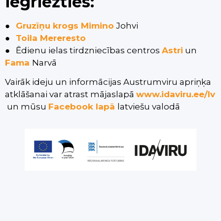
iegriezties:
●
Gruzīņu krogs Mimino
Johvi
●
Toila Mereresto
● Ēdienu ielas tirdzniecības centros
Astri
un
Fama
Narvā
Vairāk ideju un informācijas Austrumviru apriņķa
atklāšanai var atrast mājaslapā
www.idaviru.ee/lv
un mūsu
Facebook lapā
latviešu valodā