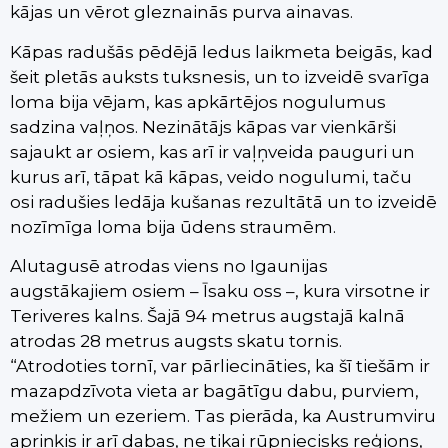
kājas un vērot gleznainās purva ainavas.
Kāpas radušās pēdējā ledus laikmeta beigās, kad
šeit pletās auksts tuksnesis, un to izveidē svarīga
loma bija vējam, kas apkārtējos nogulumus
sadzina vaļņos. Nezinātājs kāpas var vienkārši
sajaukt ar osiem, kas arī ir vaļņveida pauguri un
kurus arī, tāpat kā kāpas, veido nogulumi, taču
osi radušies ledāja kušanas rezultātā un to izveidē
nozīmīga loma bija ūdens straumēm.
Alutagusē atrodas viens no Igaunijas
augstākajiem osiem – Īsaku oss –, kura virsotne ir
Teriveres kalns. Šajā 94 metrus augstajā kalnā
atrodas 28 metrus augsts skatu tornis.
“Atrodoties tornī, var pārliecināties, ka šī tiešām ir
mazapdzīvota vieta ar bagātīgu dabu, purviem,
mežiem un ezeriem. Tas pierāda, ka Austrumviru
apriņķis ir arī dabas, ne tikai rūpniecisks reģions,