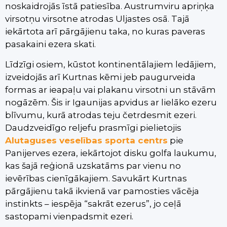
noskaidrojās īstā patiesība. Austrumviru apriņķa
virsotņu virsotne atrodas Uljastes osā. Tajā
iekārtota arī pārgājienu taka, no kuras paveras
pasakaini ezera skati.
Līdzīgi osiem, kūstot kontinentālajiem ledājiem,
izveidojās arī Kurtnas kēmi jeb paugurveida
formas ar ieapaļu vai plakanu virsotni un stāvām
nogāzēm. Šis ir Igaunijas apvidus ar lielāko ezeru
blīvumu, kurā atrodas teju četrdesmit ezeri.
Daudzveidīgo reljefu prasmīgi pielietojis
Alutaguses veselības sporta centrs
pie
Panijerves ezera, iekārtojot disku golfa laukumu,
kas šajā reģionā uzskatāms par vienu no
ievērības cienīgākajiem. Savukārt Kurtnas
pārgājienu takā ikvienā var pamosties vācēja
instinkts – iespēja “sakrāt ezerus”, jo ceļā
sastopami vienpadsmit ezeri.