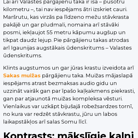
Lai arī Valastes pārgājienu taka ir īsa – pusotru
kilometru –, tai nav iespējams ātri izskriet cauri.
Maršrutu, kas virzās pa līdzeno mežu stāvkrasta
pakājē un gar pludmali, nomaina arī stāvāki
posmi, iekļaujot 55 metru kāpumu augšup un
tikpat daudz lejup. Pie pārgājienu takas atrodas
arī Igaunijas augstākais ūdenskritums – Valastes
ūdenskritums.
Klints augstumos un gar jūras krastu izveidota arī
Sakas muižas
pārgājienu taka. Muižas mājaslapā
iespējams atrast bezmaksas audio gidu un
uzzināt vairāk gan par īpašo kaļķakmens piekrasti,
gan par atjaunotā muižas kompleksa vēsturi.
Vienlaikus var uzkāpt bijušajā robežsardzes tornī,
no kura var redzēt stāvkrastu, jūru un labos
laikapstākļos arī salas Somu līcī.
Kontrasts: mākslīgie kalni