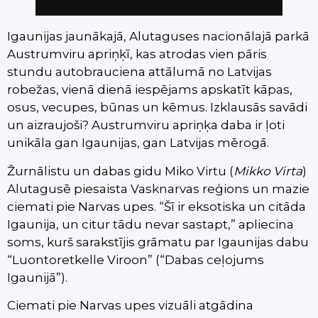
Igaunijas jaunākajā, Alutaguses nacionālajā parkā
Austrumviru apriņķī, kas atrodas vien pāris
stundu autobrauciena attālumā no Latvijas
robežas, vienā dienā iespējams apskatīt kāpas,
osus, vecupes, būnas un kēmus. Izklausās savādi
un aizraujoši? Austrumviru apriņķa daba ir ļoti
unikāla gan Igaunijas, gan Latvijas mērogā.
Žurnālistu un dabas gidu Miko Virtu (
Mikko Virta
)
Alutagusē piesaista Vasknarvas reģions un mazie
ciemati pie Narvas upes. “Šī ir eksotiska un citāda
Igaunija, un citur tādu nevar sastapt,” apliecina
soms, kurš sarakstījis grāmatu par Igaunijas dabu
“Luontoretkelle Viroon” (“Dabas ceļojums
Igaunijā”).
Ciemati pie Narvas upes vizuāli atgādina