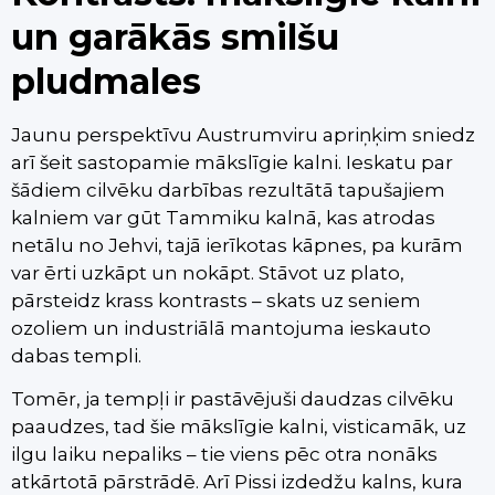
un garākās smilšu
pludmales
Jaunu perspektīvu Austrumviru apriņķim sniedz
arī šeit sastopamie mākslīgie kalni. Ieskatu par
šādiem cilvēku darbības rezultātā tapušajiem
kalniem var gūt Tammiku kalnā, kas atrodas
netālu no Jehvi, tajā ierīkotas kāpnes, pa kurām
var ērti uzkāpt un nokāpt. Stāvot uz plato,
pārsteidz krass kontrasts – skats uz seniem
ozoliem un industriālā mantojuma ieskauto
dabas templi.
Tomēr, ja tempļi ir pastāvējuši daudzas cilvēku
paaudzes, tad šie mākslīgie kalni, visticamāk, uz
ilgu laiku nepaliks – tie viens pēc otra nonāks
atkārtotā pārstrādē. Arī Pissi izdedžu kalns, kura