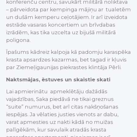
konferenču centru, savukārt militārā noliktava
– pārveidota par kempinga mājiņu ar tualetēm
un dušām kemperu ceļotājiem. Ir arī izveidota
estrāde vasaras koncertiem un brīvdabas
izrādēm, kas tika uzcelta uz bijušā militārā
poligona.
Īpašums kādreiz kalpoja kā padomju karaspēka
krasta apsardzes kazarmas, bet tagad ir kļuvis
par Ziemeļigaunijas piekrastes klintāja Pērli.
Naktsmājas, ēstuves un skaistie skati
Lai apmierinātu apmeklētāju dažādās
vajadzības, Saka piedāvā ne tikai greznus
“suite” numurus, bet arī citas nakšņošanas
iespējas. Ja vēlaties justies vienots ar dabu,
varat apmesties uz nakti kādā no muižas
palīgēkām, kur savulaik atradās krasta