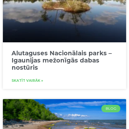
Alutaguses Nacionālais parks –
Igaunijas mežonīgās dabas
nostūris
SKATĪT VAIRĀK »
BLOG