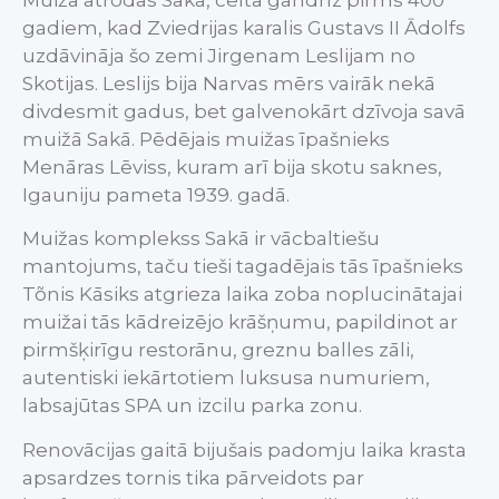
gadiem, kad Zviedrijas karalis Gustavs II Ādolfs
uzdāvināja šo zemi Jirgenam Leslijam no
Skotijas. Leslijs bija Narvas mērs vairāk nekā
divdesmit gadus, bet galvenokārt dzīvoja savā
muižā Sakā. Pēdējais muižas īpašnieks
Menāras Lēviss, kuram arī bija skotu saknes,
Igauniju pameta 1939. gadā.
Muižas komplekss Sakā ir vācbaltiešu
mantojums, taču tieši tagadējais tās īpašnieks
Tõnis Kāsiks atgrieza laika zoba noplucinātajai
muižai tās kādreizējo krāšņumu, papildinot ar
pirmšķirīgu restorānu, greznu balles zāli,
autentiski iekārtotiem luksusa numuriem,
labsajūtas SPA un izcilu parka zonu.
Renovācijas gaitā bijušais padomju laika krasta
apsardzes tornis tika pārveidots par