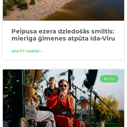
Peipusa ezera dziedošās smiltis:
mierīga ģimenes atpūta Ida-Viru
SKATĪT VAIRĀK »
BLOG