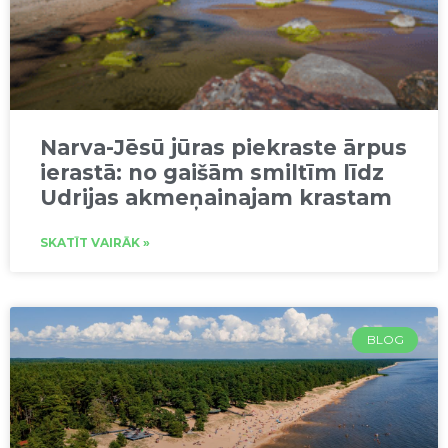
Narva-Jēsū jūras piekraste ārpus
ierastā: no gaišām smiltīm līdz
Udrijas akmeņainajam krastam
SKATĪT VAIRĀK »
BLOG