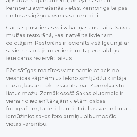
apsardzes apartamenti, pieejamas ir arī
kemperu apmešanās vietas, kempinga telpas
un trīszvaigžņu viesnīcas numuriņi.
Gardas pusdienas vai vakariņas Jūs gaida Sakas
muižas restorānā, kas ir atvērts ikvienam
ceļotājam. Restorāns ir iecienīts visā Igaunijā ar
saviem gardajiem ēdieniem, tāpēc galdiņu
ieteicams rezervēt laikus.
Pēc sātīgas maltītes varat pamielot acis no
viesnīcas kāpnēm uz lekno simtjūdžu klintāja
mežu, kas arī tiek uzskatīts par Ziemeļvalstu
lietus mežu. Zemāk esošā Sakas pludmale ir
viena no iecienītākajām vietām dabas
fotogrāfiem, tādēļ izbaudiet dabas varenību un
iemūžiniet savos foto atmiņu albumos šīs
vietas varenību.