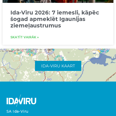
Ida-Viru 2026: 7 iemesli, kāpēc
šogad apmeklēt Igaunijas
ziemeļaustrumus
SKATĪT VAIRĀK »
IDA-VIRU KAART
SA Ida-Viru