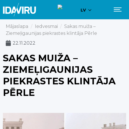
LV
Mājaslapa
/
Iedvesmai
/
Sakas muiža –
Ziemeļigaunijas piekrastes klintāja Pērle
22.11.2022
SAKAS MUIŽA –
ZIEMEĻIGAUNIJAS
PIEKRASTES KLINTĀJA
PĒRLE