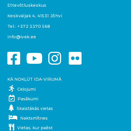
Ettevõtluskeskus
Keskväljak 4, 41531 Jõhvi
Tel.:
+372 3370 568
info@ivek.ee
KĀ NOKĻŪT IDA-VIRUMĀ
Ceļojumi
Pasākumi
Skaistākās vietas
Naktsmītnes
Vietas, kur paēst