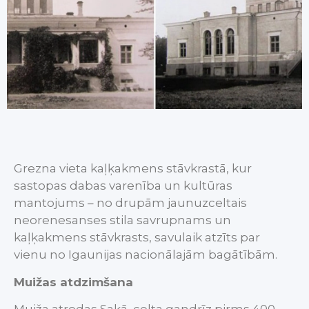
Grezna vieta kaļķakmens stāvkrastā, kur
sastopas dabas varenība un kultūras
mantojums – no drupām jaunuzceltais
neorenesanses stila savrupnams un
kaļķakmens stāvkrasts, savulaik atzīts par
vienu no Igaunijas nacionālajām bagātībām.
Muižas atdzimšana
Muiža atrodas Sakā, celta gandrīz pirms 400