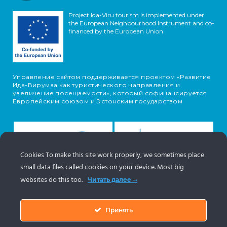
Project Ida-Viru tourism is implemented under
the European Neighbourhood Instrument and co-
financed by the European Union
Управление сайтом поддерживается проектом «Развитие
Ида-Вирумаа как туристического направления и
увеличение посещаемости», который софинансируется
Европейским союзом и Эстонским государством
Cookies To make this site work properly, we sometimes place
small data files called cookies on your device. Most big
websites do this too.
Читать далее
Принять
Информация об объектах поступает с туристического
портала Эстонии.
www.puhkaeestis.ee