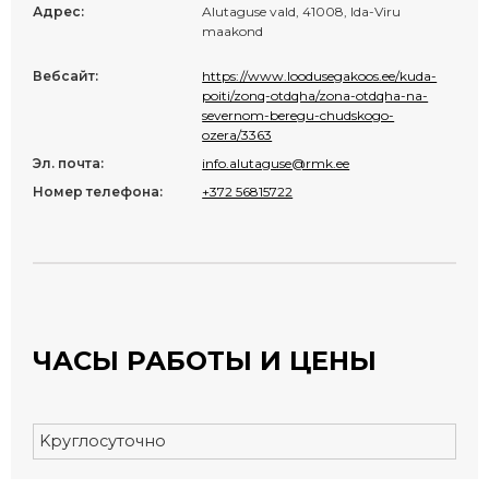
Адрес:
Alutaguse vald, 41008, Ida-Viru
maakond
Вебсайт:
https://www.loodusegakoos.ee/kuda-
poiti/zonq-otdqha/zona-otdqha-na-
severnom-beregu-chudskogo-
ozera/3363
Эл. почта:
info.alutaguse@rmk.ee
Номер телефона:
+372 56815722
ЧАСЫ РАБОТЫ И ЦЕНЫ
Kруглосуточно