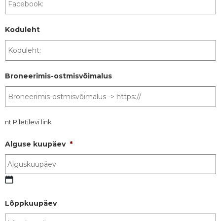
Koduleht
Broneerimis-ostmisvõimalus
nt Piletilevi link
Alguse kuupäev
*
Lõppkuupäev