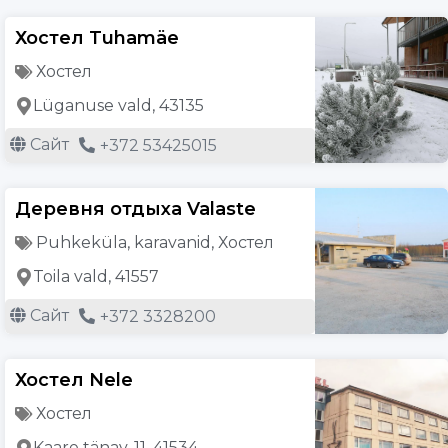
Хостел Tuhamäe
Хостел
Lüganuse vald, 43135
Сайт
+372 53425015
Деревня отдыха Valaste
Puhkeküla, karavanid
,
Хостел
Toila vald, 41557
Сайт
+372 3328200
Хостел Nele
Хостел
Kaare tänav, 11, 41534