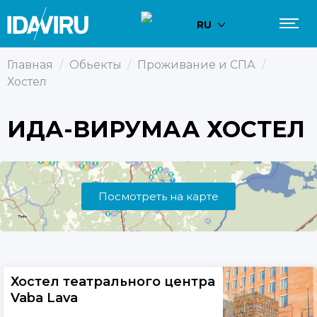
RU
Главная
/
Обьекты
/
Проживание и СПА
/
Хостел
ИДА-ВИРУМАА ХОСТЕЛ
Посмотреть на карте
Хостел театрального центра
Vaba Lava