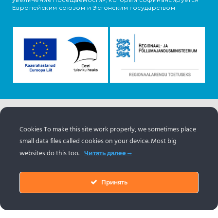
Европейским союзом и Эстонским государством
Информация об объектах поступает с туристического
портала Эстонии.
www.puhkaeestis.ee
Cookies To make this site work properly, we sometimes place
small data files called cookies on your device. Most big
websites do this too.
Читать далее
Принять