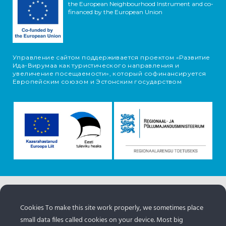
the European Neighbourhood Instrument and co-
financed by the European Union
Управление сайтом поддерживается проектом «Развитие
Ида-Вирумаа как туристического направления и
увеличение посещаемости», который софинансируется
Европейским союзом и Эстонским государством
Информация об объектах поступает с туристического
портала Эстонии.
www.puhkaeestis.ee
Cookies To make this site work properly, we sometimes place
small data files called cookies on your device. Most big