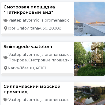
Смотровая площадка
"Пятикроновый вид"
Vaateplatvormid ja promenaadid
Igor Grafovi tänav, 30, 20308
Sinimägede vaatetorn
Vaateplatvormid ja promenaadid
,
Природа
,
Смотровые площадки
Narva-Jõesuu, 40101
Силламяэский морской
променад
Vaateplatvormid ja promenaadid