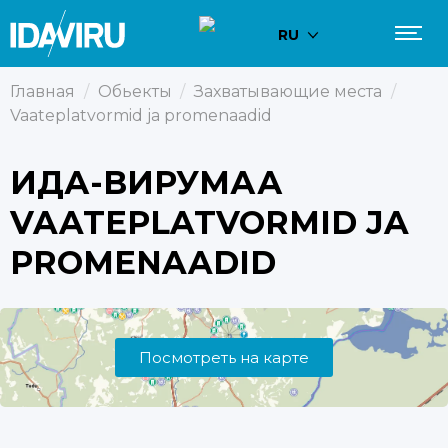
RU
Главная
/
Обьекты
/
Захватывающие места
/
Vaateplatvormid ja promenaadid
ИДА-ВИРУМАА
VAATEPLATVORMID JA
PROMENAADID
Посмотреть на карте