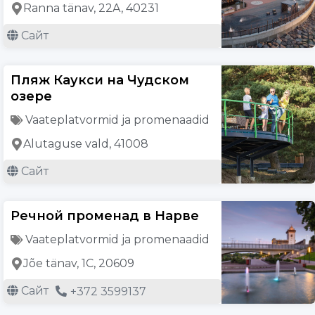
Ranna tänav, 22A, 40231
Сайт
Пляж Каукси на Чудском
озере
Vaateplatvormid ja promenaadid
Alutaguse vald, 41008
Сайт
Речной променад в Нарве
Vaateplatvormid ja promenaadid
Jõe tänav, 1C, 20609
Сайт
+372 3599137