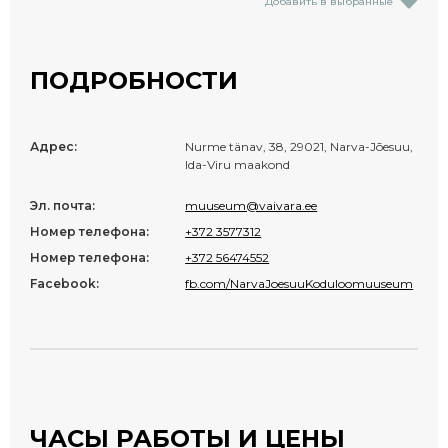
Добавить в выбранные
ПОДРОБНОСТИ
Адрес:
Nurme tänav, 38, 29021, Narva-Jõesuu,
Ida-Viru maakond
Эл. почта:
muuseum@vaivara.ee
Номер телефона:
+372 3577312
Номер телефона:
+372 56474552
Facebook:
fb.com/NarvaJoesuuKoduloomuuseum
ЧАСЫ РАБОТЫ И ЦЕНЫ