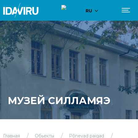
RU
МУЗЕЙ СИЛЛАМЯЭ
Главная
Обьекты
Põnevad paigad