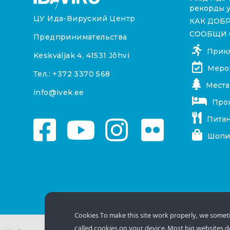
рекорды у
ЦУ Ида-Вируский Центр
КАК ДОБ
СООБЩИ 
Предпринимательства
Прик
Keskväljak 4, 41531 Jõhvi
Меро
Тел.:
+372 3370 568
Места
info@ivek.ee
Про
Пита
Шопи
Cookies To make this site work properly, we sometim
called cookies on your device. Most big websites do