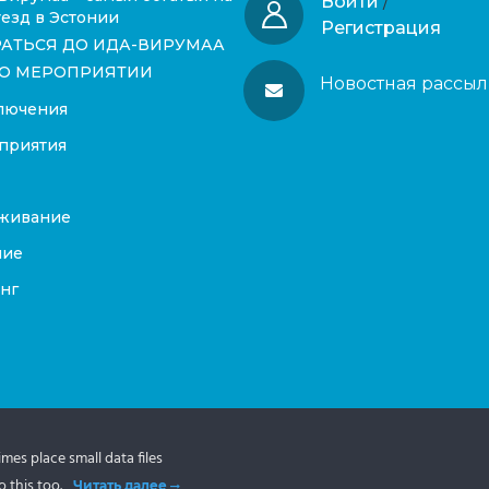
Войти
/
езд в Эстонии
Регистрация
РАТЬСЯ ДО ИДА-ВИРУМАА
О МЕРОПРИЯТИИ
Новостная рассыл
лючения
приятия
живание
ние
нг
es place small data files
 this too.
Читать далее