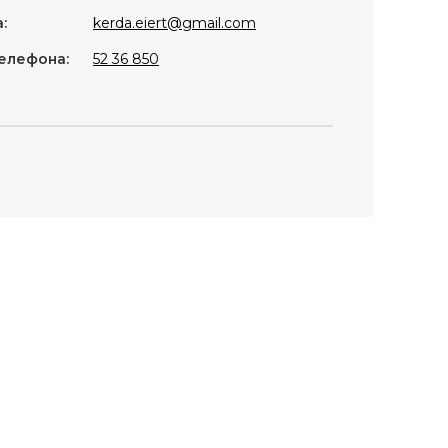
:
kerda.eiert@gmail.com
елефона:
52 36 850