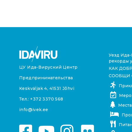
Уезд Ида-
рекорды у
ЦУ Ида-Вируский Центр
КАК ДОБ
СООБЩИ 
Предпринимательства
Прик
Keskväljak 4, 41531 Jõhvi
Меро
Тел.:
+372 3370 568
Места
info@ivek.ee
Про
Пита