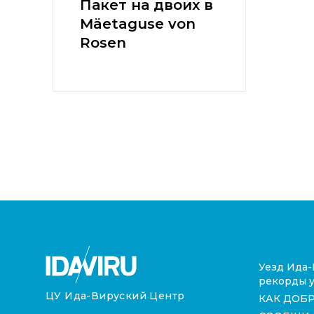
Пакет на двоих в
Mäetaguse von
Rosen
Уезд Ида-
рекорды у
ЦУ Ида-Вируский Центр
КАК ДОБ