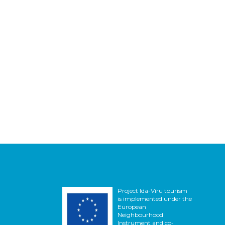
Project Ida-Viru tourism
is implemented under the
European
Neighbourhood
Instrument and co-