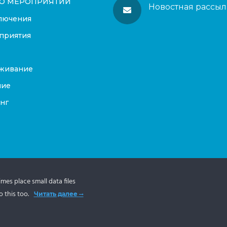
О МЕРОПРИЯТИИ
Новостная рассыл
лючения
приятия
живание
ние
нг
es place small data files
 this too.
Читать далее
тала Эстонии.