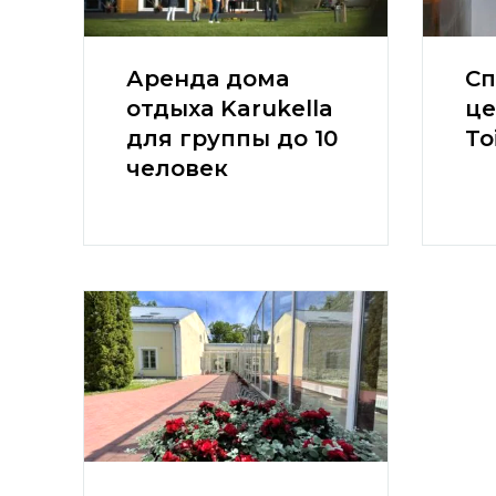
Аренда дома
Сп
отдыха Karukella
це
для группы до 10
To
человек