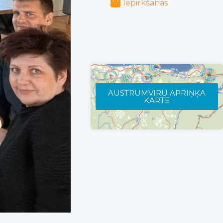
Iepirkšanās
AUSTRUMVIRU APRIŅĶA
KARTE