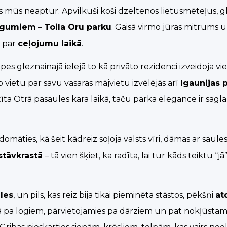
s mūs neaptur. Apvilkuši koši dzeltenos lietusmēteļus, g
ārgumiem
–
Toila Oru parku
. Gaisā virmo jūras mitrums 
t par
ceļojumu laikā
.
s gleznainajā ielejā to kā privāto rezidenci izveidoja vie
 vietu par savu vasaras mājvietu izvēlējās arī
Igaunijas 
tīta Otrā pasaules kara laikā, taču parka elegance ir sagla
māties, kā šeit kādreiz soļoja valsts vīri, dāmas ar saule
stāvkrastā
– tā vien šķiet, ka radīta, lai tur kāds teiktu “jā
lles
, un pils, kas reiz bija tikai pieminēta stāstos, pēkšņi
at
ā pa logiem, pārvietojamies pa dārziem un pat nokļūstam