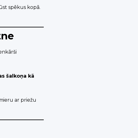
gūst spēkus kopā.
tne
ienkārši
as šalkoņa kā
mieru ar priežu