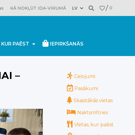
0
as
KĀ NOKĻŪT IDA-VIRUMĀ
LV
, KUR PAĒST
IEPIRKŠANĀS
15.06.2025
AI –
Ceļojumi
Pasākumi
Skaistākās vietas
Naktsmītnes
Vietas, kur paēst