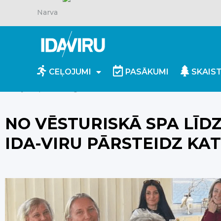
Narva
CEĻOJUMI
PASĀKUMI
SKAIS
Mājaslapa
/
Blog
/
No vēsturiskā SPA līdz akmens la
NO VĒSTURISKĀ SPA LĪD
IDA-VIRU PĀRSTEIDZ KA