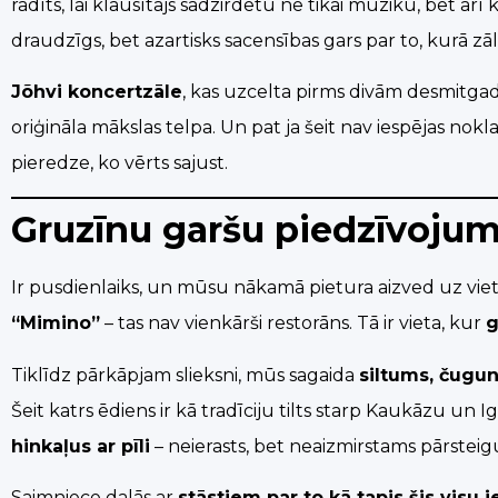
radīts, lai klausītājs sadzirdētu ne tikai mūziku, bet ar
draudzīgs, bet azartisks sacensības gars par to, kurā zāl
Jõhvi koncertzāle
, kas uzcelta pirms divām desmitgad
oriģināla mākslas telpa. Un pat ja šeit nav iespējas nokl
pieredze, ko vērts sajust.
Gruzīnu garšu piedzīvojums
Ir pusdienlaiks, un mūsu nākamā pietura aizved uz vie
“Mimino”
– tas nav vienkārši restorāns. Tā ir vieta, kur
g
Tiklīdz pārkāpjam slieksni, mūs sagaida
siltums, čugun
Šeit katrs ēdiens ir kā tradīciju tilts starp Kaukāzu un 
hinkaļus ar pīli
– neierasts, bet neaizmirstams pārstei
Saimniece dalās ar
stāstiem par to kā tapis šis visu 