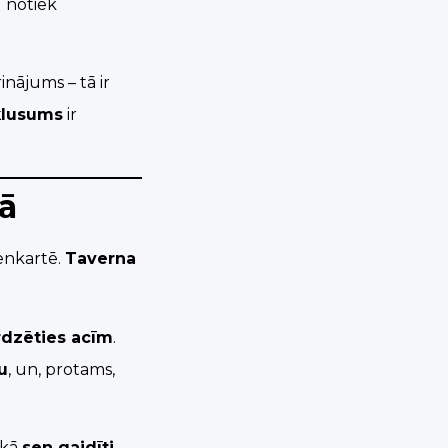
u notiek
nājums – tā ir
 klusums
ir
jā
enkartē.
Taverna
rdzēties acīm
.
u
, un, protams,
s kā
sen gaidīti