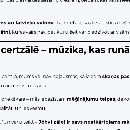
 Gribas pieskarties sienām, krēsliem, telpām, kas vairs nee
ams arī latviešu valodā
. Tā ir detaļa, kas liek justies īpa
ātni
, kuras vairs nav, bet kuru šeit var piedzīvot ar vis
ertzālē – mūzika, kas runā 
a centrā, mums vēl nav nojausmas, ka ieiesim
skaņas pas
 un ar mirdzumu acīs.
iz priekškara – mēs iepazīstam
mēģinājumu telpas
, deko
nalitāti un iedvesmu.
, “un varu teikt –
Jõhvi zālei ir savs neatkārtojams rak