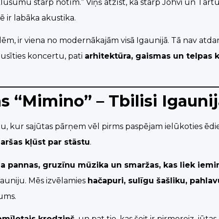
ī klusumu starp notīm.” Viņš atzīst, ka starp Jõhvi un Tart
ē ir labāka akustika.
ēm, ir viena no modernākajām visā Igaunijā. Tā nav atdari
ausīties koncertu, pati
arhitektūra, gaismas un telpas
 “Mimino” – Tbilisi Igauni
tu, kur sajūtas pārņem vēl pirms paspējam ielūkoties ēdi
aršas kļūst par stāstu
.
a pannas, gruzīnu mūzika un smaržas, kas liek iemi
Igauniju. Mēs izvēlamies
hačapuri, sulīgu šašliku, pahlav
gums.
iemīļotais krodziņš
, un pat tie, kas šeit ir pirmoreiz, jūta