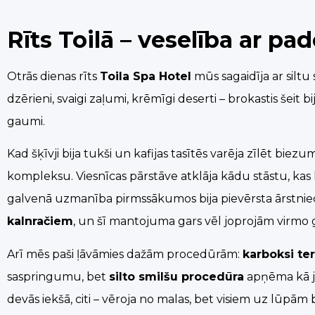
Rīts Toilā – veselība ar p
Otrās dienas rīts
Toila Spa Hotel
mūs sagaidīja ar siltu 
dzērieni, svaigi zaļumi, krēmīgi deserti – brokastis šeit bi
gaumi.
Kad šķīvji bija tukši un kafijas tasītēs varēja zīlēt bi
kompleksu. Viesnīcas pārstāve atklāja kādu stāstu, kas lik
galvenā uzmanība pirmssākumos bija pievērsta ārstniecī
kalnračiem
, un šī mantojuma gars vēl joprojām virmo g
Arī mēs paši ļāvāmies dažām procedūrām:
karboksi te
saspringumu, bet
silto smilšu procedūra
apņēma kā jū
devās iekšā, citi – vēroja no malas, bet visiem uz lūpām b