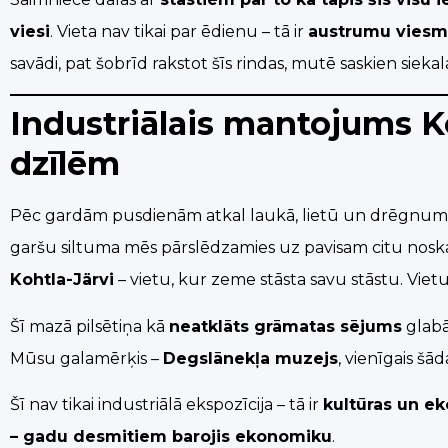
viesi
. Vieta nav tikai par ēdienu – tā ir
austrumu viesm
savādi, pat šobrīd rakstot šīs rindas, mutē saskien sieka
Industriālais mantojums K
dzīlēm
Pēc gardām pusdienām atkal laukā, lietū un drēgnum
garšu siltuma mēs pārslēdzamies uz pavisam citu nos
Kohtla-Järvi
– vietu, kur zeme stāsta savu stāstu. Viet
Šī mazā pilsētiņa kā
neatklāts grāmatas sējums
glabā 
Mūsu galamērķis –
Degslānekļa muzejs
, vienīgais šā
Šī nav tikai industriālā ekspozīcija – tā ir
kultūras un e
– gadu desmitiem barojis ekonomiku
.