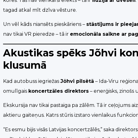
kores. Tas nav vienkārši efekts – tā ir
ilūzija ar dvēseli
.
tagad atkal mīt dzīva vēsture.
Un vēl kāds niansēts pieskāriens –
stāstījums ir pieej
nav tikai VR pieredze – tā ir
emocionāla saikne ar pag
Akustikas spēks Jõhvi konc
klusumā
Kad autobuss iegriežas
Jõhvi pilsētā
– Ida-Viru reģion
omulīgais
koncertzāles direktors
– enerģisks, zinošs
Ekskursija nav tikai pastaiga pa zālēm. Tā ir ceļojums a
aktieru gaiteņus. Katrs stūris izstaro vienlaikus funkcio
“Es esmu bijis visās Latvijas koncertzālēs,” saka direktors