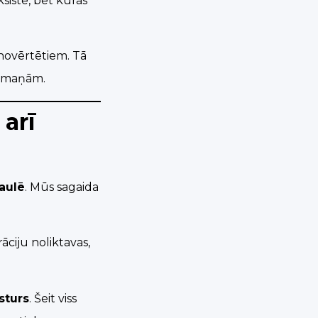
ksistē, bet kurās
ši novērtētiem. Tā
ām maņām.
arī
aulē
. Mūs sagaida
rāciju noliktavas,
sturs
. Šeit viss