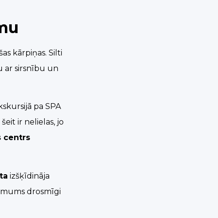
rmu
s kārpiņas. Silti
ču ar sirsnību un
ekskursijā pa SPA
it ir nelielas, jo
s centrs
ta
izšķīdināja
o mums drosmīgi