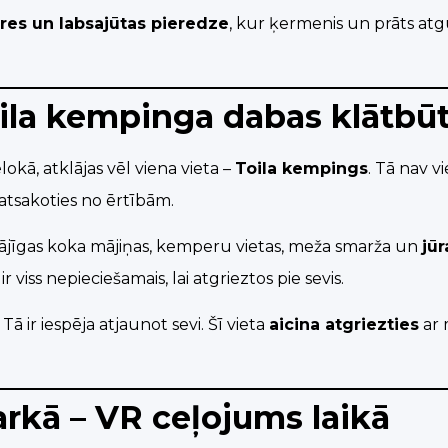
res un labsajūtas pieredze
, kur ķermenis un prāts at
oila kempinga dabas klātbū
lokā, atklājas vēl viena vieta –
Toila kempings
. Tā nav v
eatsakoties no ērtībām.
: mājīgas koka mājiņas, kemperu vietas, meža smarža un
jūr
r viss nepieciešamais, lai atgrieztos pie sevis.
Tā ir iespēja atjaunot sevi. Šī vieta
aicina atgriezties
ar 
arkā – VR ceļojums laikā