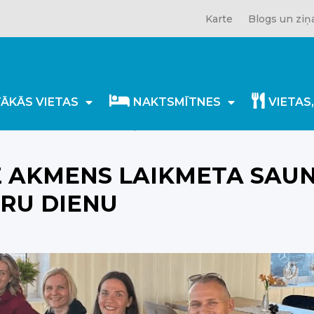
Karte
Blogs un ziņ
TĀKĀS VIETAS
NAKTSMĪTNES
VIETAS
ikmeta saunai – Ida-Viru pārsteidz katru dienu
Z AKMENS LAIKMETA SAUN
TRU DIENU