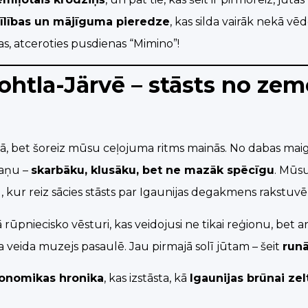
īlības un mājīguma pieredze
, kas silda vairāk nekā vē
las, atceroties pusdienas “Mimino”!
ohtla-Järvē – stāsts no zem
ā, bet šoreiz mūsu ceļojuma ritms mainās. No dabas m
kaņu –
skarbāku, klusāku, bet ne mazāk spēcīgu
. Mūsu
u, kur reiz sācies stāsts par Igaunijas degakmens rakstuv
rūpniecisko vēsturi, kas veidojusi ne tikai reģionu, bet arī 
da veida muzejs pasaulē. Jau pirmajā solī jūtam – šeit
run
konomikas hronika
, kas izstāsta, kā
Igaunijas brūnai zel