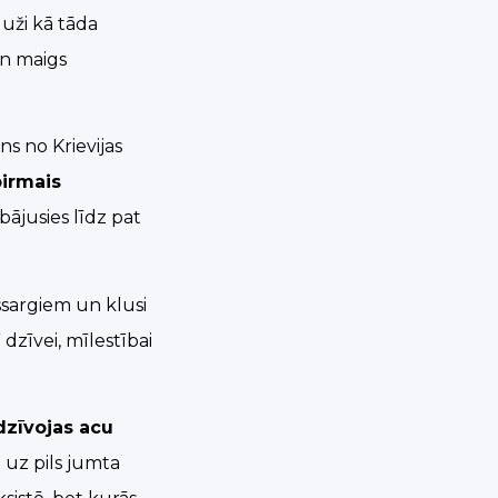
luži kā tāda
un maigs
ns no Krievijas
pirmais
bājusies līdz pat
ssargiem un klusi
” dzīvei, mīlestībai
dzīvojas acu
 uz pils jumta