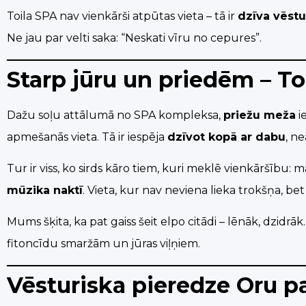
Toila SPA nav vienkārši atpūtas vieta – tā ir
dzīva vēstu
Ne jau par velti saka: “Neskati vīru no cepures”.
Starp jūru un priedēm – T
Dažu soļu attālumā no SPA kompleksa,
priežu meža
ie
apmešanās vieta. Tā ir iespēja
dzīvot kopā ar dabu
, n
Tur ir viss, ko sirds kāro tiem, kuri meklē vienkāršību
mūzika naktī
. Vieta, kur nav neviena lieka trokšņa, bet i
Mums šķita, ka pat gaiss šeit elpo citādi – lēnāk, dzidrāk. 
fitoncīdu smaržām un jūras viļņiem.
Vēsturiska pieredze Oru p