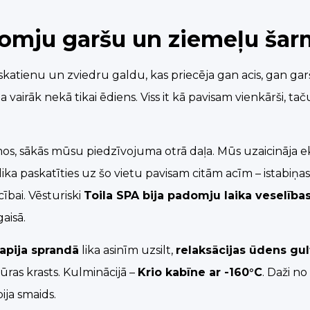
adomju garšu un ziemeļu ša
skatienu un zviedru galdu, kas priecēja gan acis, gan garša
ja vairāk nekā tikai ēdiens. Viss it kā pavisam vienkārši, ta
ezumos, sākās mūsu piedzīvojuma otrā daļa. Mūs uzaicināja 
a paskatīties uz šo vietu pavisam citām acīm – istabiņas še
bai. Vēsturiski
Toila SPA bija padomju laika veselība
aisā.
rapija sprandā
lika asinīm uzsilt,
relaksācijas ūdens gul
ras krasts. Kulminācijā –
Krio kabīne ar -160°C
. Daži n
ija smaids.