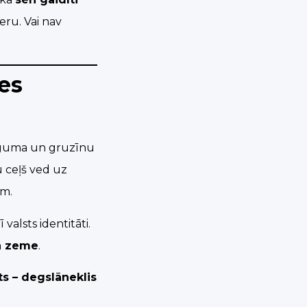
deru. Vai nav
es
aiguma un gruzīnu
 ceļš ved uz
ēm.
valsts identitāti.
ā zeme
.
ts – degslāneklis