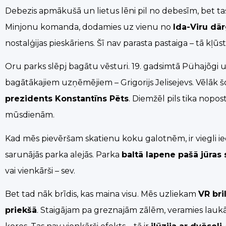
Debezis apmākušā un lietus lēni pil no debesīm, bet ta
Minjonu komanda, dodamies uz vienu no
Ida-Viru d
nostalģijas pieskāriens. Šī nav parasta pastaiga – tā kļūs
Oru parks slēpj bagātu vēsturi. 19. gadsimtā Pühajõgi upe
bagātākajiem uzņēmējiem – Grigorijs Jelisejevs. Vēlāk šo
prezidents Konstantīns Pēts
. Diemžēl pils tika nopos
mūsdienām.
Kad mēs pievēršam skatienu koku galotnēm, ir viegli iedo
sarunājās parka alejās. Parka
baltā lapene pašā jūras 
vai vienkārši – sev.
Bet tad nāk brīdis, kas maina visu. Mēs uzliekam
VR bri
priekšā
. Staigājam pa greznajām zālēm, veramies lauk