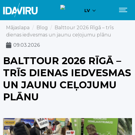
LV
Mājaslapa
/
Blog
/
Balttour 2026 Rīgā – trīs
dienas iedvesmas un jaunu ceļojumu plānu
09.03.2026
BALTTOUR 2026 RĪGĀ –
TRĪS DIENAS IEDVESMAS
UN JAUNU CEĻOJUMU
PLĀNU