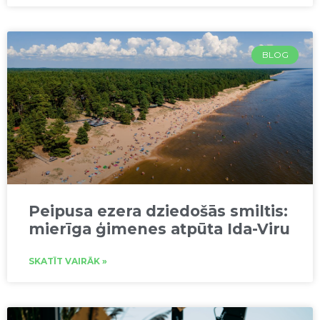
BLOG
Peipusa ezera dziedošās smiltis:
mierīga ģimenes atpūta Ida-Viru
SKATĪT VAIRĀK »