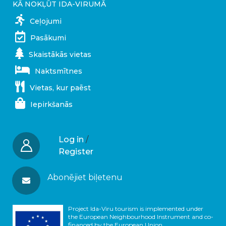
KĀ NOKĻŪT IDA-VIRUMĀ
Ceļojumi
Pasākumi
Skaistākās vietas
Naktsmītnes
Vietas, kur paēst
Iepirkšanās
Log in
/
Register
Abonējiet biļetenu
Project Ida-Viru tourism is implemented under
the European Neighbourhood Instrument and co-
financed by the European Union