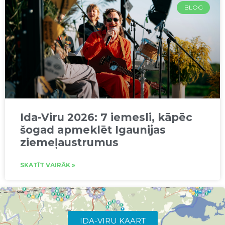
BLOG
Ida-Viru 2026: 7 iemesli, kāpēc
šogad apmeklēt Igaunijas
ziemeļaustrumus
SKATĪT VAIRĀK »
IDA-VIRU KAART