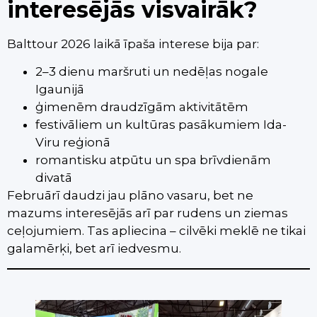
interesējās visvairāk?
Balttour 2026 laikā īpaša interese bija par:
2–3 dienu maršruti un nedēļas nogale
Igaunijā
ģimenēm draudzīgām aktivitātēm
festivāliem un kultūras pasākumiem Ida-
Viru reģionā
romantisku atpūtu un spa brīvdienām
divatā
Februārī daudzi jau plāno vasaru, bet ne
mazums interesējās arī par rudens un ziemas
ceļojumiem. Tas apliecina – cilvēki meklē ne tikai
galamērķi, bet arī iedvesmu.