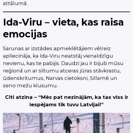
attālumā.
Ida-Viru – vieta, kas raisa
emocijas
Sarunas ar izstādes apmeklētājiem vēlreiz
apliecināja, ka Ida-Viru neatstāj vienaldzīgu
nevienu, kas te pabijis. Daudzi jau ir bijuši mūsu
reģionā un ar siltumu atceras jūras stāvkrastu,
ūdenskritumus, Narvas cietoksni, Sillamē un
seno mežu klusumu.
Citi atzina – “Mēs pat nezinājām, ka tas viss ir
iespējams tik tuvu Latvijai!”