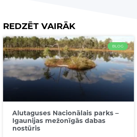
REDZĒT VAIRĀK
BLOG
Alutaguses Nacionālais parks –
Igaunijas mežonīgās dabas
nostūris