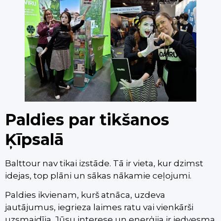
Paldies par tikšanos
Ķīpsalā
Balttour nav tikai izstāde. Tā ir vieta, kur dzimst
idejas, top plāni un sākas nākamie ceļojumi.
Paldies ikvienam, kurš atnāca, uzdeva
jautājumus, iegrieza laimes ratu vai vienkārši
uzsmaidīja. Jūsu interese un enerģija ir iedvesma