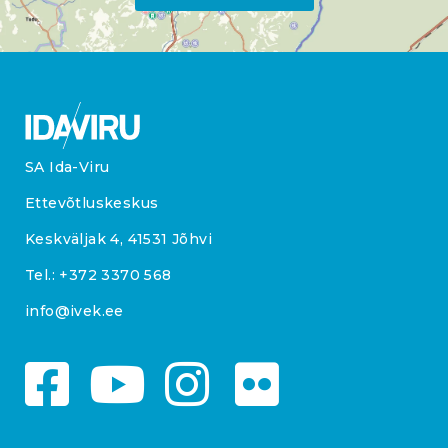
SA Ida-Viru
Ettevõtluskeskus
Keskväljak 4, 41531 Jõhvi
Tel.:
+372 3370 568
info@ivek.ee