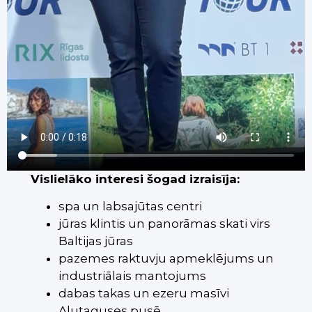
Vislielāko interesi šogad izraisīja:
spa un labsajūtas centri
jūras klintis un panorāmas skati virs
Baltijas jūras
pazemes raktuvju apmeklējums un
industriālais mantojums
dabas takas un ezeru masīvi
Alutaguses pusē