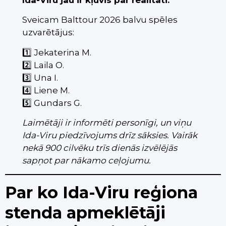
Sveicam Balttour 2026 balvu spēles
uzvarētājus:
1️⃣ Jekaterina M.
2️⃣ Laila O.
3️⃣ Una I.
4️⃣ Liene M.
5️⃣ Gundars G.
Laimētāji ir informēti personīgi, un viņu
Ida-Viru piedzīvojums drīz sāksies. Vairāk
nekā 900 cilvēku trīs dienās izvēlējās
sapņot par nākamo ceļojumu.
Par ko Ida-Viru reģiona
stenda apmeklētāji