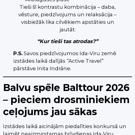
Tieši šī kontrastu kombinācija – daba,
vēsture, piedzīvojums un relaksācija –
visbiežāk lika cilvēkiem apstāties un
jautāt:
“Kur tieši tas atrodas?”
P.S.
Savos piedzīvojumos Ida-Viru zemē
izstādes laikā dalījās “Active Travel”
pārstāve Inita Indrāne.
Balvu spēle Balttour 2026
– pieciem drosminiekiem
ceļojums jau sākas
Izstādes laikā aicinājām piedalīties konkursā un
laimēt neaizmirstamas brīvdienas Ida-Viru