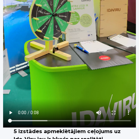
5 izstādes apmeklētājiem ceļojums uz
Ida-Viru jau ir kļuvis par realitāti.