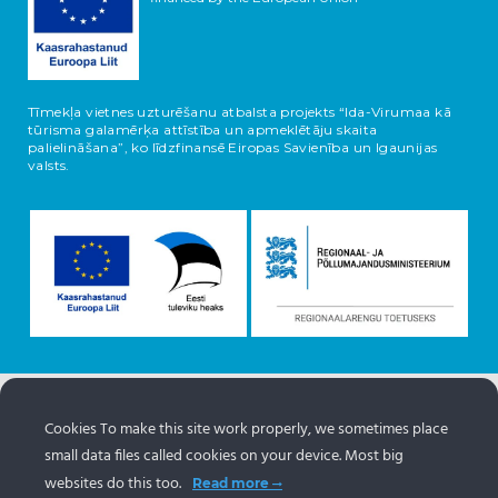
Tīmekļa vietnes uzturēšanu atbalsta projekts “Ida-Virumaa kā
tūrisma galamērķa attīstība un apmeklētāju skaita
palielināšana”, ko līdzfinansē Eiropas Savienība un Igaunijas
valsts.
Informācija par objektiem nāk no Igaunijas tūrisma portāla
Cookies To make this site work properly, we sometimes place
www.puhkaeestis.ee
small data files called cookies on your device. Most big
websites do this too.
Read more