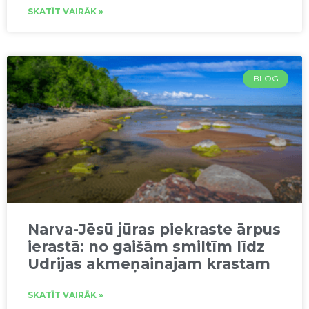
SKATĪT VAIRĀK »
BLOG
Narva-Jēsū jūras piekraste ārpus
ierastā: no gaišām smiltīm līdz
Udrijas akmeņainajam krastam
SKATĪT VAIRĀK »