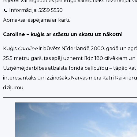
Biļetes var iegādāties pie kuģa vai iepriekš rezervējot v
📞 Informācija: 5559 5550
Apmaksa iespējama ar karti.
Caroline – kuģis ar stāstu un skatu uz nākotni
Kuģis
Caroline
ir būvēts Nīderlandē 2000. gadā un agr
25.5 metru garš, tas spēj uzņemt līdz 180 cilvēkiem un p
Uzņēmējdarbības atbalsta fonda palīdzību – tāpēc katrs b
interesantāks un izzinošāks Narvas mēra Katri Raiki ier
dziļumu.