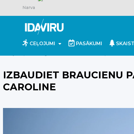
Narva
CEĻOJUMI
PASĀKUMI
SKAIS
Mājaslapa
/
Blog
/
Izbaudiet braucienu pa Narvas upi
IZBAUDIET BRAUCIENU P
CAROLINE