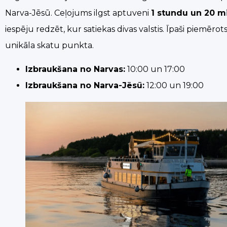
Narva-Jēsū. Ceļojums ilgst aptuveni
1 stundu un 20 m
iespēju redzēt, kur satiekas divas valstis. Īpaši piemē
unikāla skatu punkta.
Izbraukšana no Narvas:
10:00 un 17:00
Izbraukšana no Narva-Jēsū:
12:00 un 19:00