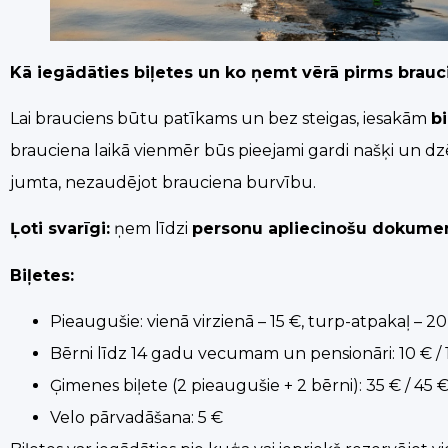
Kā iegādāties biļetes un ko ņemt vērā pirms brauc
Lai brauciens būtu patīkams un bez steigas, iesakām
b
brauciena laikā vienmēr būs pieejami gardi našķi un dz
jumta, nezaudējot brauciena burvību.
Ļoti svarīgi:
ņem līdzi
personu apliecinošu dokume
Biļetes:
Pieaugušie: vienā virzienā – 15 €, turp-atpakaļ – 20
Bērni līdz 14 gadu vecumam un pensionāri: 10 € / 
Ģimenes biļete (2 pieaugušie + 2 bērni): 35 € / 45 
Velo pārvadāšana: 5 €