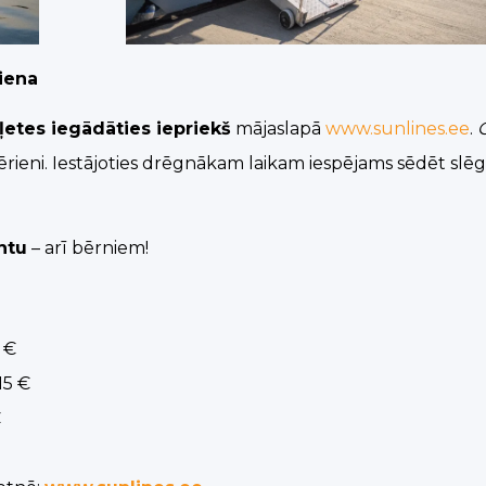
iena
iļetes iegādāties iepriekš
mājaslapā
www.sunlines.ee
.
ērieni. Iestājoties drēgnākam laikam iespējams sēdēt slē
ntu
– arī bērniem!
 €
15 €
€