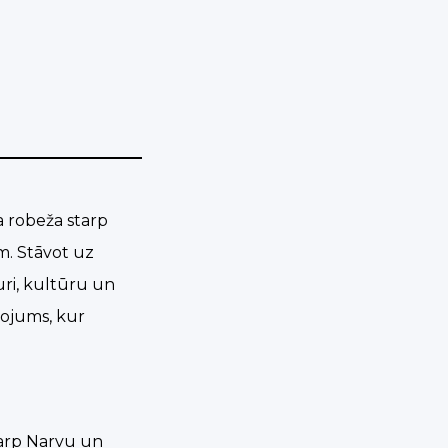
a robeža starp
m. Stāvot uz
turi, kultūru un
īvojums, kur
tarp Narvu un