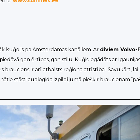
ietnē:
www.sunlines.ee
āk kuģojis pa Amsterdamas kanāliem. Ar
diviem Volvo-
iedāvā gan ērtības, gan stilu. Kuģis iegādāts ar Igaunija
rauciens ir arī atbalsts reģiona attīstībai. Savukārt, la
unātie stāsti audiogida izpildījumā piešķir braucienam ī