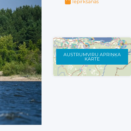
Iepirkšanās
AUSTRUMVIRU APRIŅĶA
KARTE