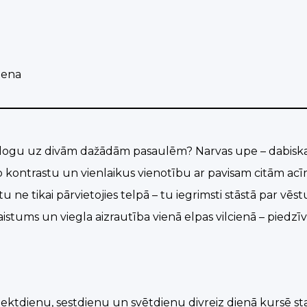
iena
ar logu uz divām dažādām pasaulēm? Narvas upe – dabisk
šo kontrastu un vienlaikus vienotību ar pavisam citām acī
tu ne tikai pārvietojies telpā – tu iegrimsti stāstā par vēs
kaistums un viegla aizrautība vienā elpas vilcienā – piedz
ektdienu, sestdienu un svētdienu divreiz dienā kursē s