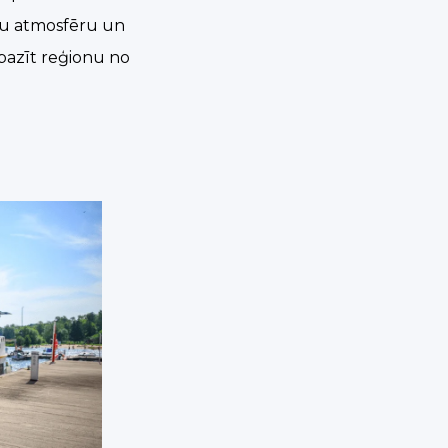
ošu atmosfēru un
epazīt reģionu no