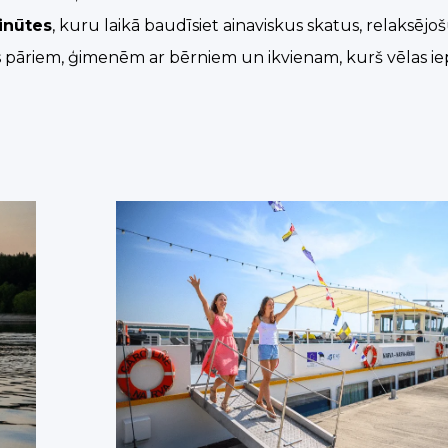
inūtes
, kuru laikā baudīsiet ainaviskus skatus, relaksēj
rots pāriem, ģimenēm ar bērniem un ikvienam, kurš vēlas i