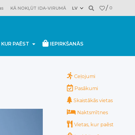
0
as
KĀ NOKĻŪT IDA-VIRUMĀ
LV
, KUR PAĒST
IEPIRKŠANĀS
17.06.2025
Ceļojumi
Pasākumi
Skaistākās vietas
Naktsmītnes
Vietas, kur paēst