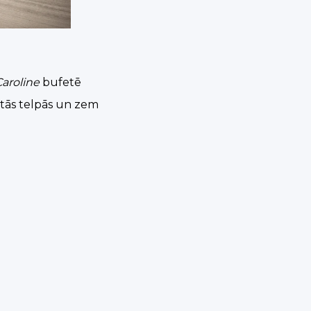
Caroline
bufetē
gtās telpās un zem