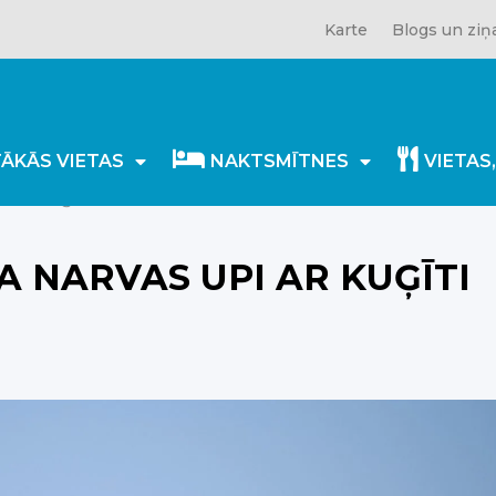
Karte
Blogs un ziņ
TĀKĀS VIETAS
NAKTSMĪTNES
VIETAS
 ar kuģīti Caroline
A NARVAS UPI AR KUĢĪTI