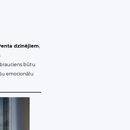
Penta dzinējiem
,
s
i brauciens būtu
pašu emocionālu