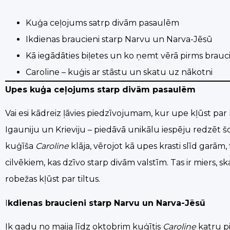
Kuģa ceļojums satrp divām pasaulēm
Ikdienas braucieni starp Narvu un Narva-Jēsū
Kā iegādāties biļetes un ko ņemt vērā pirms brauc
Caroline – kuģis ar stāstu un skatu uz nākotni
Upes kuģa ceļojums starp divām pasaulēm
Vai esi kādreiz ļāvies piedzīvojumam, kur upe kļūst p
Igauniju un Krieviju – piedāvā unikālu iespēju redzēt 
kuģīša
Caroline
klāja, vērojot kā upes krasti slīd garām, 
cilvēkiem, kas dzīvo starp divām valstīm. Tas ir miers, s
robežas kļūst par tiltus.
I
kdienas braucieni starp Narvu un Narva-Jēsū
Ik gadu no maija līdz oktobrim kuģītis
Caroline
katru pi