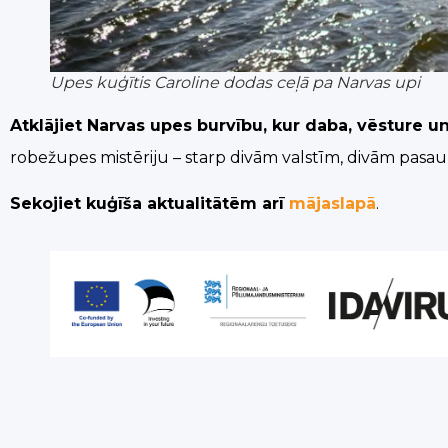
Upes kuģītis Caroline dodas ceļā pa Narvas upi
Atklājiet Narvas upes burvību, kur daba, vēsture un
robežupes mistēriju – starp divām valstīm, divām pasa
Sekojiet kuģīša aktualitātēm arī
mājaslapā
.