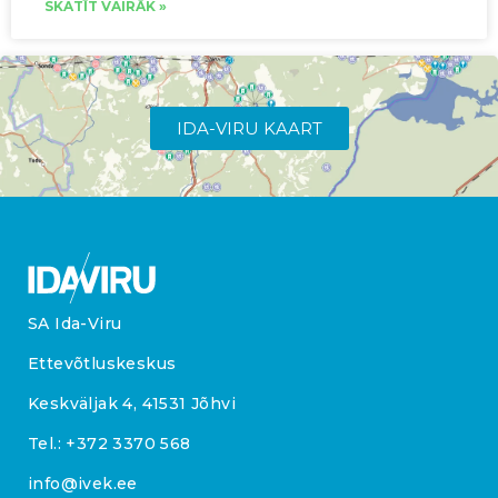
SKATĪT VAIRĀK »
IDA-VIRU KAART
SA Ida-Viru
Ettevõtluskeskus
Keskväljak 4, 41531 Jõhvi
Tel.:
+372 3370 568
info@ivek.ee