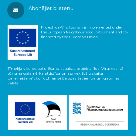
Abonējiet biļetenu
Project Ida-Viru tourism is implemented under
the European Neighbourhood Instrument and co-
financed by the European Union
Tīmekļa vietnes uzturēšanu atbalsta projekts “Ida-Virumaa kā
tūrisma galamērķa attīstība un apmeklētāju skaita
palielināšana”, ko līdzfinansē Eiropas Savienība un Igaunijas
valsts.