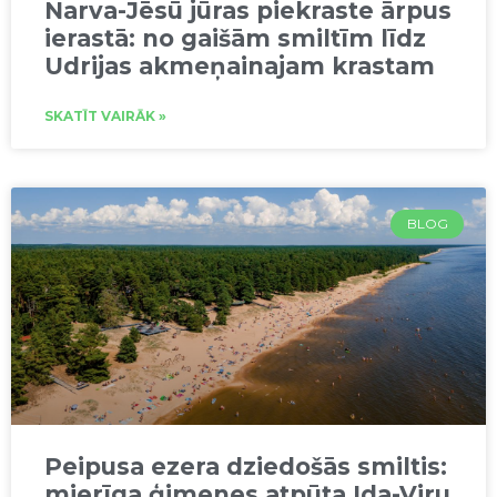
Narva-Jēsū jūras piekraste ārpus
ierastā: no gaišām smiltīm līdz
Udrijas akmeņainajam krastam
SKATĪT VAIRĀK »
BLOG
Peipusa ezera dziedošās smiltis:
mierīga ģimenes atpūta Ida-Viru