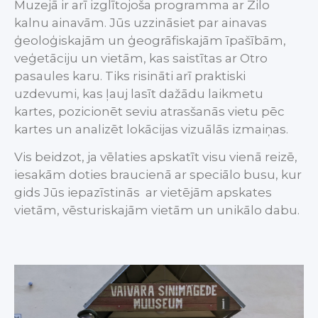
Muzejā ir arī izglītojoša programma ar Zilo
kalnu ainavām. Jūs uzzināsiet par ainavas
ģeoloģiskajām un ģeogrāfiskajām īpašībām,
veģetāciju un vietām, kas saistītas ar Otro
pasaules karu. Tiks risināti arī praktiski
uzdevumi, kas ļauj lasīt dažādu laikmetu
kartes, pozicionēt seviu atrasšanās vietu pēc
kartes un analizēt lokācijas vizuālās izmaiņas.
Vis beidzot, ja vēlaties apskatīt visu vienā reizē,
iesakām doties braucienā ar speciālo busu, kur
gids Jūs iepazīstinās ar vietējām apskates
vietām, vēsturiskajām vietām un unikālo dabu.