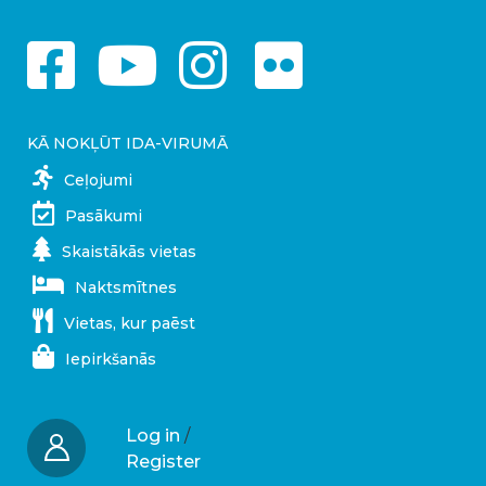
KĀ NOKĻŪT IDA-VIRUMĀ
Ceļojumi
Pasākumi
Skaistākās vietas
Naktsmītnes
Vietas, kur paēst
Iepirkšanās
Log in
/
Register