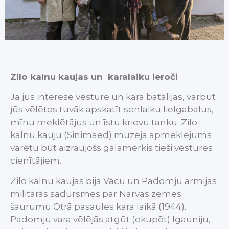
Zilo kalnu kaujas un karalaiku ieroči
Ja jūs interesē vēsture un kara batālijas, varbūt
jūs vēlētos tuvāk apskatīt senlaiku lielgabalus,
mīnu meklētājus un īstu krievu tanku. Zilo
kalnu kauju (Sinimäed) muzeja apmeklējums
varētu būt aizraujošs galamērķis tieši vēstures
cienītājiem.
Zilo kalnu kaujas bija Vācu un Padomju armijas
militārās sadursmes par Narvas zemes
šaurumu Otrā pasaules kara laikā (1944).
Padomju vara vēlējās atgūt (okupēt) Igauniju,