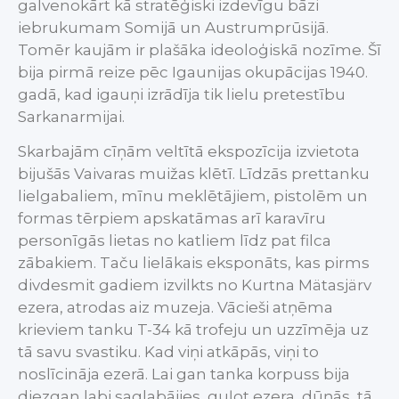
galvenokārt kā stratēģiski izdevīgu bāzi
iebrukumam Somijā un Austrumprūsijā.
Tomēr kaujām ir plašāka ideoloģiskā nozīme. Šī
bija pirmā reize pēc Igaunijas okupācijas 1940.
gadā, kad igauņi izrādīja tik lielu pretestību
Sarkanarmijai.
Skarbajām cīņām veltītā ekspozīcija izvietota
bijušās Vaivaras muižas klētī. Līdzās prettanku
lielgabaliem, mīnu meklētājiem, pistolēm un
formas tērpiem apskatāmas arī karavīru
personīgās lietas no katliem līdz pat filca
zābakiem. Taču lielākais eksponāts, kas pirms
divdesmit gadiem izvilkts no Kurtna Mätasjärv
ezera, atrodas aiz muzeja. Vācieši atņēma
krieviem tanku T-34 kā trofeju un uzzīmēja uz
tā savu svastiku. Kad viņi atkāpās, viņi to
noslīcināja ezerā. Lai gan tanka korpuss bija
diezgan labi saglabājies, guļot ezera dūņās, tā