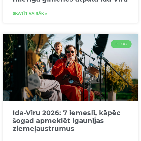
SKATĪT VAIRĀK »
BLOG
Ida-Viru 2026: 7 iemesli, kāpēc
šogad apmeklēt Igaunijas
ziemeļaustrumus