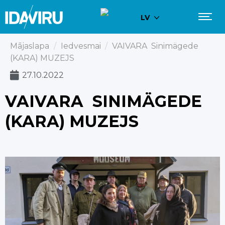
LV
Mājaslapa
/
Iedvesmai
/
VAIVARA Sinimägede
(KARA) MUZEJS
27.10.2022
VAIVARA SINIMÄGEDE
(KARA) MUZEJS