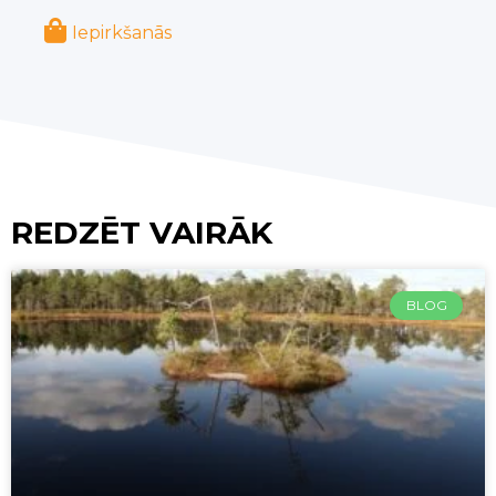
Iepirkšanās
REDZĒT VAIRĀK
BLOG