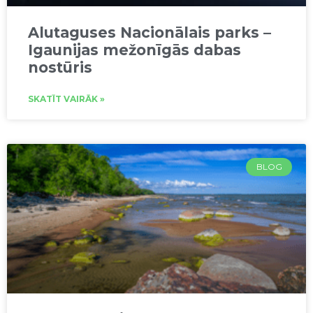
Alutaguses Nacionālais parks –
Igaunijas mežonīgās dabas
nostūris
SKATĪT VAIRĀK »
BLOG