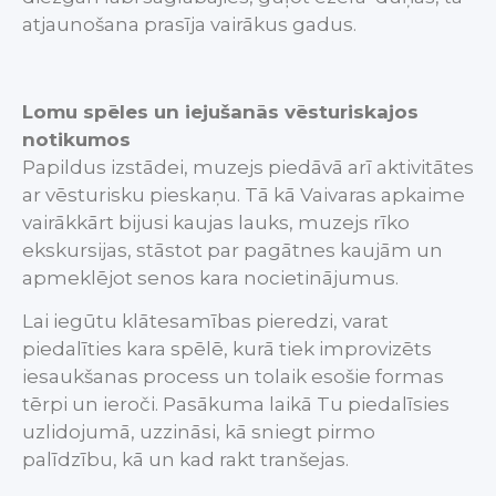
atjaunošana prasīja vairākus gadus.
Lomu spēles un iejušanās vēsturiskajos
notikumos
Papildus izstādei, muzejs piedāvā arī aktivitātes
ar vēsturisku pieskaņu. Tā kā Vaivaras apkaime
vairākkārt bijusi kaujas lauks, muzejs rīko
ekskursijas, stāstot par pagātnes kaujām un
apmeklējot senos kara nocietinājumus.
Lai iegūtu klātesamības pieredzi, varat
piedalīties kara spēlē, kurā tiek improvizēts
iesaukšanas process un tolaik esošie formas
tērpi un ieroči. Pasākuma laikā Tu piedalīsies
uzlidojumā, uzzināsi, kā sniegt pirmo
palīdzību, kā un kad rakt tranšejas.