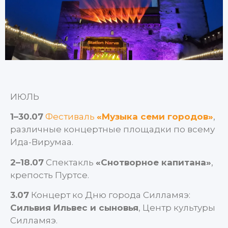
ИЮЛЬ
1–30.07
Фестиваль
«Музыка семи городов»
,
различные концертные площадки по всему
Ида-Вирумаа.
2–18.07
Спектакль
«Снотворное капитана»
,
крепость Пуртсе.
3.07
Концерт ко Дню города Силламяэ:
Сильвия Ильвес и сыновья
, Центр культуры
Силламяэ.