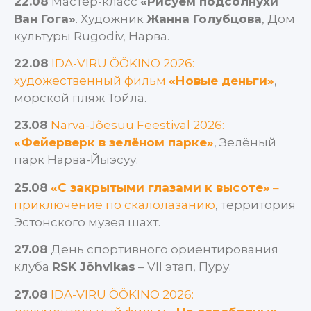
22.08
Мастер-класс
«Рисуем подсолнухи
Ван Гога»
. Художник
Жанна Голубцова
, Дом
культуры Rugodiv, Нарва.
22.08
IDA-VIRU ÖÖKINO 2026:
художественный фильм
«Новые деньги»
,
морской пляж Тойла.
23.08
Narva-Jõesuu Feestival 2026:
«Фейерверк в зелёном парке»
, Зелёный
парк Нарва-Йыэсуу.
25.08
«С закрытыми глазами к высоте»
–
приключение по скалолазанию
, территория
Эстонского музея шахт.
27.08
День спортивного ориентирования
клуба
RSK Jõhvikas
– VII этап, Пуру.
27.08
IDA-VIRU ÖÖKINO 2026: