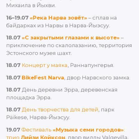
Михаила в Йыхви.
16–19.07
«Река Нарва зовёт»
– сплав на
байдарках из Нарвы в Нарва-Йыэсуу.
18.07
«С закрытыми глазами к высоте»
–
приключение по скалолазанию, территория
Эстонского музея шахт.
18.07
Концерт у маяка
, Раннапунгерья.
18.07
BikeFest Narva
, двор Нарвского замка.
18.07
День деревни Эрра, деревенская
площадка Эрра.
18.07
День творчества для детей
, парк
Päikese, Нарва-Йыэсуу.
19.07
Фестиваль
«Музыка семи городов»
:
трио
Лийзи Койксон
, двор виллы Valgevilla,