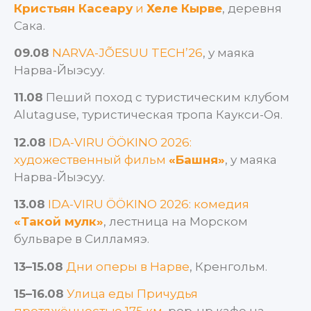
Кристьян Касеару
и
Хеле Кырве
, деревня
Сака.
09.08
NARVA-JÕESUU TECH’26
, у маяка
Нарва-Йыэсуу.
11.08
Пеший поход с туристическим клубом
Alutaguse, туристическая тропа Каукси-Оя.
12.08
IDA-VIRU ÖÖKINO 2026:
художественный фильм
«Башня»
, у маяка
Нарва-Йыэсуу.
13.08
IDA-VIRU ÖÖKINO 2026: комедия
«Такой мулк»
, лестница на Морском
бульваре в Силламяэ.
13–15.08
Дни оперы в Нарве
, Кренгольм.
15–16.08
Улица еды Причудья
протяжённостью 175 км
, pop-up кафе на