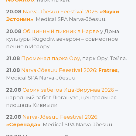
20.08
Narva-Jõesuu Feestival 2026:
«Звуки
Эстонии»
, Medical SPA Narva-Jõesuu.
20.08
Общинный пикник в Нарве
у Дома
культуры Rugodiv, вечером – совместное
пение в Йоаору.
21.08
Променад парка Ору
, парк Ору, Тойла.
21.08
Narva-Jõesuu Feestival 2026:
Fratres
,
Medical SPA Narva-Jõesuu.
22.08
Серия забегов Ида-Вирумаа 2026
–
народный забег Люганузе, центральная
площадь Кивиыли.
22.08
Narva-Jõesuu Feestival 2026:
«Серенада»
, Medical SPA Narva-Jõesuu.