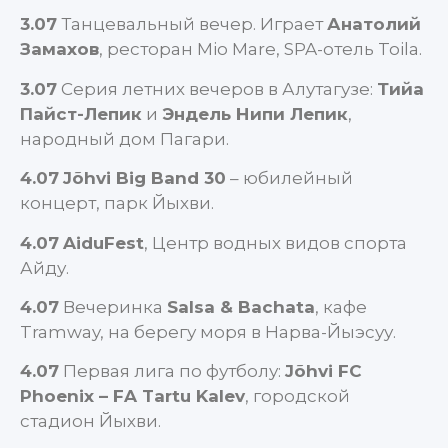
3.07
Танцевальный вечер. Играет
Анатолий
Замахов
, ресторан Mio Mare, SPA-отель Toila.
3.07
Серия летних вечеров в Алутагузе:
Тийа
Пайст-Лепик
и
Эндель Нипи Лепик
,
народный дом Пагари.
4.07
Jõhvi Big Band 30
– юбилейный
концерт, парк Йыхви.
4.07
AiduFest
, Центр водных видов спорта
Айду.
4.07
Вечеринка
Salsa & Bachata
, кафе
Tramway, на берегу моря в Нарва-Йыэсуу.
4.07
Первая лига по футболу:
Jõhvi FC
Phoenix – FA Tartu Kalev
, городской
стадион Йыхви.