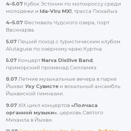
4–5.07
Кубок Эстонии по мотокроссу среди
молодежи и
Ida-Viru MX!
, трасса Пюхайыэ.
4–5.07
Фестиваль Чудского озера, порт
Васкнарва.
5.07
Пеший поход с туристическим клубом
Alutaguse по озёрному краю Куртна.
5.07
Концерт
Narva Dixilive Band
,
приморский променад Силламяэ.
8.07
Летние музыкальные вечера в парке
Йыхви:
Уку Сувисте
и вокальный ансамбль
Йыхвиской гимназии.
9.07
XIX цикл концертов
«Полчаса
органной музыки»
, церковь Святого
Михаила в Йыхви.