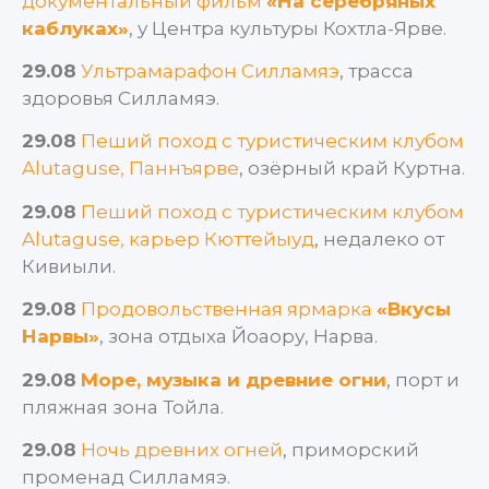
документальный фильм
«На серебряных
каблуках»
, у Центра культуры Кохтла-Ярве.
29.08
Ультрамарафон Силламяэ
, трасса
здоровья Силламяэ.
29.08
Пеший поход с туристическим клубом
Alutaguse, Паннъярве
, озёрный край Куртна.
29.08
Пеший поход с туристическим клубом
Alutaguse, карьер Кюттейыуд
, недалеко от
Кивиыли.
29.08
Продовольственная ярмарка
«Вкусы
Нарвы»
, зона отдыха Йоаору, Нарва.
29.08
Море, музыка и древние огни
, порт и
пляжная зона Тойла.
29.08
Ночь древних огней
, приморский
променад Силламяэ.