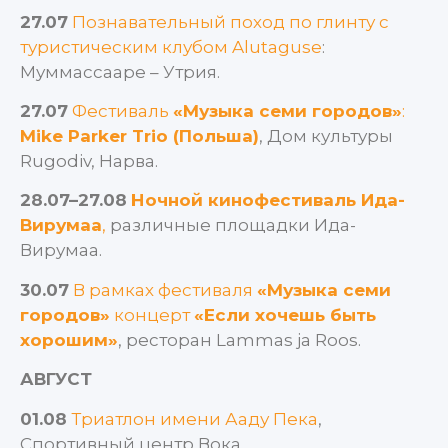
27.07
Познавательный поход по глинту с
туристическим клубом Alutaguse
:
Муммассааре – Утрия.
27.07
Фестиваль
«Музыка семи городов»
:
Mike Parker Trio (Польша)
, Дом культуры
Rugodiv, Нарва.
28.07–27.08
Ночной кинофестиваль Ида-
Вирумаа
,
различные площадки Ида-
Вирумаа.
30.07
В рамках фестиваля
«Музыка семи
городов»
концерт
«Если хочешь быть
хорошим»
, ресторан Lammas ja Roos.
АВГУСТ
01.08
Триатлон имени Ааду Пека
,
Спортивный центр Вока.