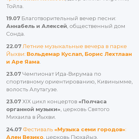
Тойла.
19.07
Благотворительный вечер песни:
Аннабель и Алексей
, общественный дом
Сонда.
22.07
Летние музыкальные вечера в парке
Йыхви:
Вольдемар Куслап, Борис Лехтлаан
и Аре Яама
.
23.07
Чемпионат Ида-Вирумаа по
спортивному ориентированию, Кивинымме,
волость Алутагузе.
23.07
XIX цикл концертов
«Полчаса
органной музыки»
, церковь Святого
Михаила в Йыхви.
24.07
Фестиваль
«Музыка семи городов»
:
Ален Везико
, церковь Пюхайыэ.