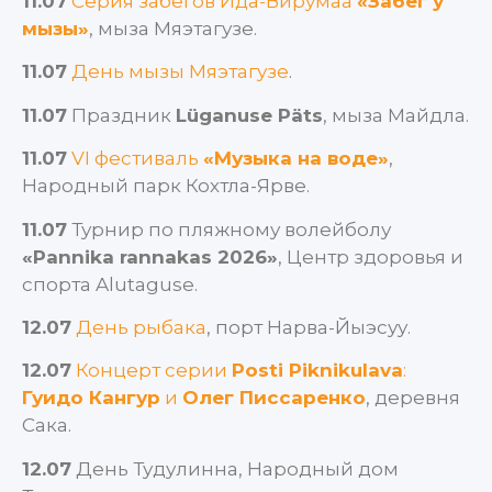
11.07
Серия забегов Ида-Вирумаа
«Забег у
мызы»
, мыза Мяэтагузе.
11.07
День мызы Мяэтагузе
.
11.07
Праздник
Lüganuse Päts
, мыза Майдла.
11.07
VI фестиваль
«Музыка на воде»
,
Народный парк Кохтла-Ярве.
11.07
Турнир по пляжному волейболу
«Pannika rannakas 2026»
, Центр здоровья и
спорта Alutaguse.
12.07
День рыбака
, порт Нарва-Йыэсуу.
12.07
Концерт серии
Posti Piknikulava
:
Гуидо Кангур
и
Олег Писсаренко
, деревня
Сака.
12.07
День Тудулинна, Народный дом