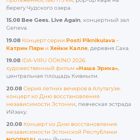
берегу Чудского озера.
15.08
Bee Gees. Live Again
, концертный зал
Geneva.
19.08
Концерт серии
Posti Piknikulava
–
Катрин Пярн
и
Хейки Калле
, деревня Сака.
19.08
IDA-VIRU ÖÖKINO 2026:
художественный фильм
«Наша Эрика»
,
центральная площадь Кивиыли.
20.08
Серия летних вечеров в Алутагузе:
концерт ко Дню восстановления
независимости Эстонии
, певческая эстрада
Ийзаку.
20.08
Концерт ко Дню восстановления
независимости Эстонской Республики
NOORKUU
, парк Йыхви.