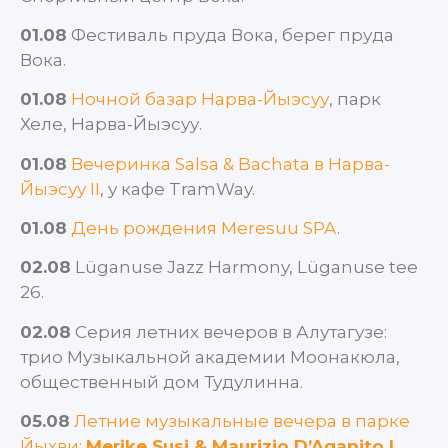
01.08
Фестиваль пруда Вока, берег пруда
Вока.
01.08
Ночной базар Нарва-Йыэсуу
, парк
Хеле, Нарва-Йыэсуу.
01.08
Вечеринка Salsa & Bachata в Нарва-
Йыэсуу II
, у кафе TramWay.
01.08
День рождения Meresuu SPA
.
02.08
Lüganuse Jazz Harmony, Lüganuse tee
26.
02.08
Серия летних вечеров в Алутагузе:
трио Музыкальной академии Моонакюла,
общественный дом Тудулинна.
05.08
Летние музыкальные вечера в парке
Йыхви:
Merike Susi & Maurizio D’Agapito |