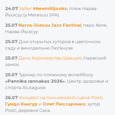
24.07
Забег
Meremiilijooks
, пляж Нарва-
Йыэсуу (у Meresuu SPA).
25.07
Narva-Jõesuu Jazz Festival
, парк Хеле,
Нарва-Йыэсуу.
25.07
Дни открытых хуторов в цветочном
саду и винодельне Люганузе.
25.07
День Королевства Швеция
, Нарвский
замок.
25.07
Турнир по пляжному волейболу
«Pannika rannakas 2026»
, Центр здоровья и
спорта Alutaguse.
26.07
Концерт на пикниковой сцене Posti:
Гуидо Кангур
и
Олег Писсаренко
, хутор
Posti, деревня Сака.