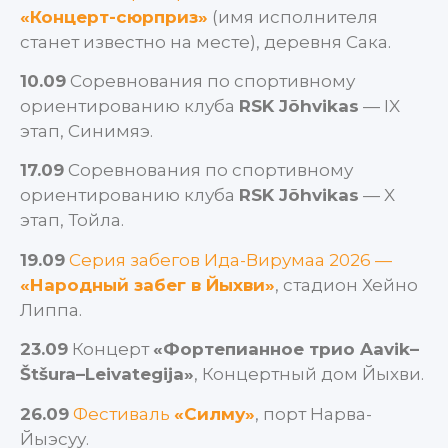
«Концерт-сюрприз»
(имя исполнителя
станет известно на месте), деревня Сака.
10.09
Соревнования по спортивному
ориентированию клуба
RSK Jõhvikas
— IX
этап, Синимяэ.
17.09
Соревнования по спортивному
ориентированию клуба
RSK Jõhvikas
— X
этап, Тойла.
19.09
Серия забегов Ида-Вирумаа 2026 —
«Народный забег в Йыхви»
, стадион Хейно
Липпа.
23.09
Концерт
«Фортепианное трио Aavik–
Štšura–Leivategija»
, Концертный дом Йыхви.
26.09
Фестиваль
«Силму»
, порт Нарва-
Йыэсуу.