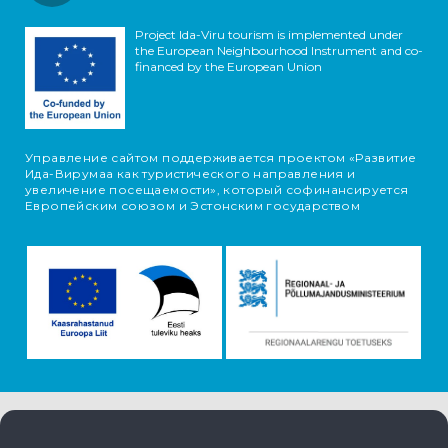
Project Ida-Viru tourism is implemented under
the European Neighbourhood Instrument and co-
financed by the European Union
Управление сайтом поддерживается проектом «Развитие
Ида-Вирумаа как туристического направления и
увеличение посещаемости», который софинансируется
Европейским союзом и Эстонским государством
Информация об объектах поступает с туристического