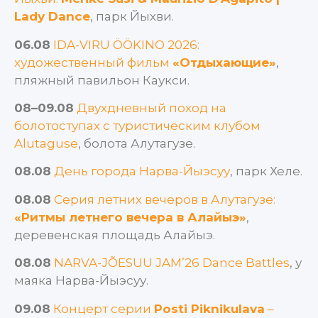
Lady Dance
, парк Йыхви.
06.08
IDA-VIRU ÖÖKINO 2026:
художественный фильм
«Отдыхающие»
,
пляжный павильон Каукси.
08–09.08
Двухдневный поход на
болотоступах с туристическим клубом
Alutaguse
, болота Алутагузе.
08.08
День города Нарва-Йыэсуу
, парк Хеле.
08.08
Серия летних вечеров в Алутагузе:
«Ритмы летнего вечера в Алайыэ»
,
деревенская площадь Алайыэ.
08.08
NARVA-JÕESUU JAM’26 Dance Battles
, у
маяка Нарва-Йыэсуу.
09.08
Концерт серии
Posti Piknikulava
–