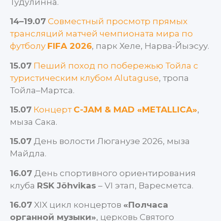
Тудулинна.
14–19.07
Совместный просмотр прямых
трансляций матчей чемпионата мира по
футболу
FIFA 2026
, парк Хеле, Нарва-Йыэсуу.
15.07
Пеший поход по побережью Тойла с
туристическим клубом Alutaguse
, тропа
Тойла–Мартса.
15.07
Концерт
C-JAM & MAD «METALLICA»
,
мыза Сака.
15.07
День волости Люганузе 2026, мыза
Майдла.
16.07
День спортивного ориентирования
клуба
RSK Jõhvikas
– VI этап, Варесметса.
16.07
XIX цикл концертов
«Полчаса
органной музыки»
, церковь Святого