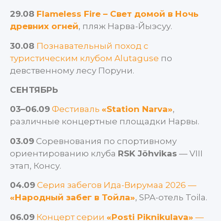
29.08
Flameless Fire – Свет домой в Ночь
древних огней
, пляж Нарва-Йыэсуу.
30.08
Познавательный поход с
туристическим клубом Alutaguse
по
девственному лесу Поруни.
СЕНТЯБРЬ
03–06.09
Фестиваль
«Station Narva»
,
различные концертные площадки Нарвы.
03.09
Соревнования по спортивному
ориентированию клуба
RSK Jõhvikas
— VIII
этап, Консу.
04.09
Серия забегов Ида-Вирумаа 2026 —
«Народный забег в Тойла»
, SPA-отель Toila.
06.09
Концерт серии
«Posti Piknikulava»
—