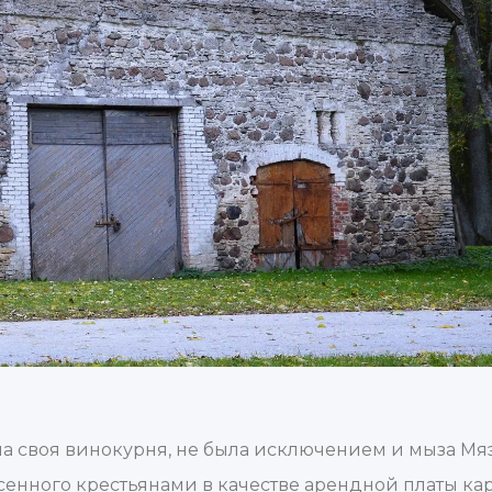
а своя винокурня, не была исключением и мыза Мяэт
сенного крестьянами в качестве арендной платы ка