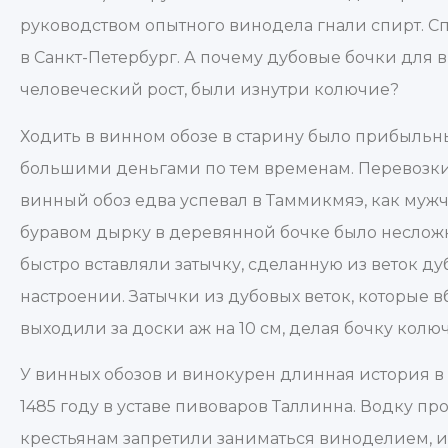
руководством опытного винодела гнали спирт. Сп
в Санкт-Петербург. А почему дубовые бочки для 
человеческий рост, были изнутри колючие?
Ходить в винном обозе в старину было прибыльны
большими деньгами по тем временам. Перевозки
винный обоз едва успевал в Таммикмяэ, как мужч
буравом дырку в деревянной бочке было несложно
быстро вставляли затычку, сделанную из веток д
настроении. Затычки из дубовых веток, которые 
выходили за доски аж на 10 см, делая бочку колю
У винных обозов и винокурен длинная история в
1485 году в уставе пивоваров Таллинна. Водку пр
крестьянам запретили заниматься виноделием, и