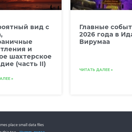
оятный вид с
Главные собы
,
2026 года в Ид
раничные
Вирумаа
тления и
ое шахтерское
дие (часть II)
ЧИТАТЬ ДАЛЕЕ »
АЛЕЕ »
es place small data files