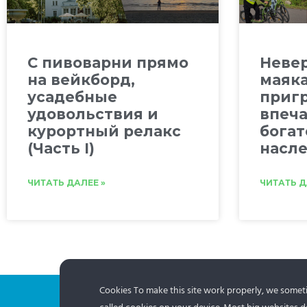
C пивоварни прямо
Невер
на вейкборд,
маяка
усадебные
приг
удовольствия и
впеча
курортный релакс
богат
(Часть I)
насле
ЧИТАТЬ ДАЛЕЕ »
ЧИТАТЬ Д
Cookies To make this site work properly, we sometim