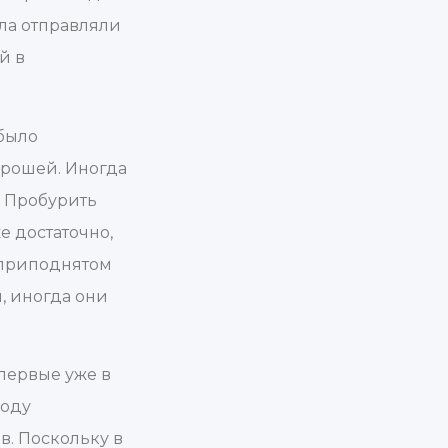
йла отправляли
й в
 было
орошей. Иногда
. Пробурить
е достаточно,
в приподнятом
, иногда они
первые уже в
году
в. Поскольку в