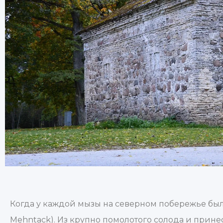
Когда у каждой мызы на северном побережье был
Mehntack). Из крупно помолотого солода и прине