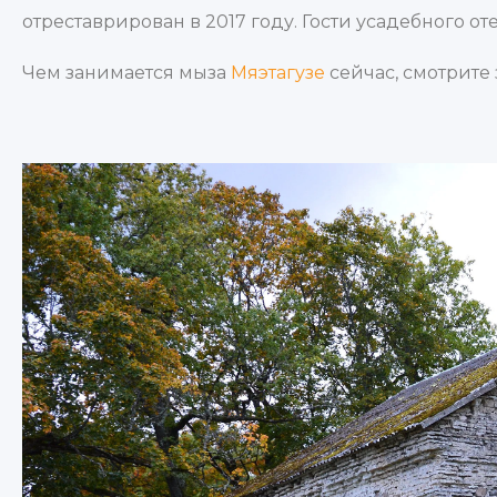
отреставрирован в 2017 году. Гости усадебного о
Чем занимается мыза
Мяэтагузе
сейчас, смотрите 