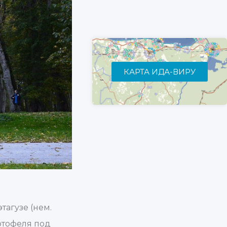
КАРТА ИДА-ВИРУ
агузе (нем.
ртофеля под