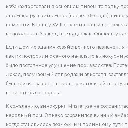
кабаках торговали в основном пивом, то водку п
открылся русский рынок (после 1766 года), вин
поместий. К концу XVIII столетия почти во всех м
винокуренный завод принадлежал Обществу карт
Если другие здания хозяйственного назначения (а
как их построили с самого начала, то винокурни
было постоянное улучшение производства. Пост
Доход, получаемый от продажи алкоголя, состав
был принят Закон о запрете алкогольной проду
напитки, была закрыта.
К сожалению, винокурня Мяэтагузе не сохранилас
народный дом. Однако сохранился винный амбар,
когда становилось возможным по зимнему пути п