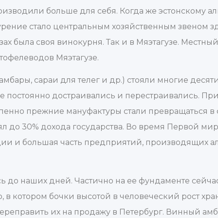
роизводили больше для себя. Когда же эстонскому а
окурение стало центральным хозяйственным звеном 
ызах была своя винокурня. Так и в Мяэтагузе. Местны
офелеводов Мяэтагузе.
мбары, сараи для телег и др.) стояли многие десят
 же постоянно достраивались и перестраивались. Пр
епенно прежние мануфактуры стали превращаться в
лял до 30% дохода государства. Во время Первой м
кции и большая часть предприятий, производящих а
ь до наших дней. Частично на ее фундаменте сейча
 в котором бочки высотой в человеческий рост хра
ереправить их на продажу в Петербург. Винный ам