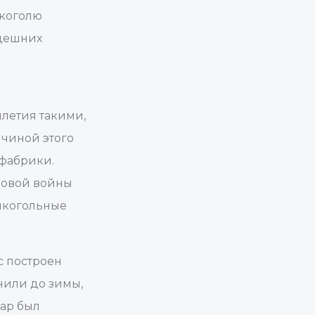
лкоголю
здешних
й
илетия такими,
ичиной этого
 фабрики.
ировой войны
лкогольные
с построен
нили до зимы,
бар был