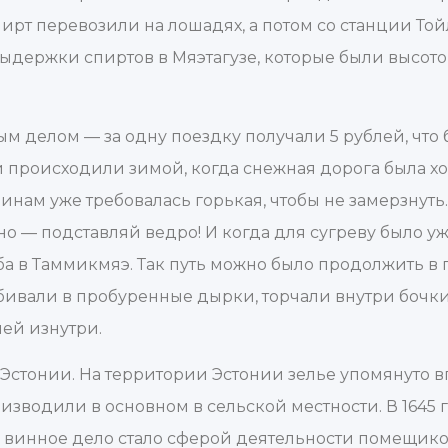
ирт перевозили на лошадях, а потом со станции То
выдержки спиртов в Мяэтагузе, которые были высото
м делом — за одну поездку получали 5 рублей, что
 происходили зимой, когда снежная дорога была х
инам уже требовалась горькая, чтобы не замерзнуть
 — подставляй ведро! И когда для сугреву было уж
уба в Таммикмяэ. Так путь можно было продолжить 
вбивали в пробуренные дырки, торчали внутри бочки
чей изнутри.
 Эстонии. На территории Эстонии зелье упомянуто в
оизводили в основном в сельской местности. В 1645 
 винное дело стало сферой деятельности помещико