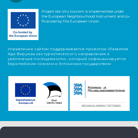
Project Ida-Viru tourism is implemented under
the European Neighbourhood Instrument and co-
financed by the European Union
Управление сайтом поддерживается проектом «Развитие
Ида-Вирумаа как туристического направления и
увеличение посещаемости», который софинансируется
Европейским союзом и Эстонским государством
Информация об объектах поступает с туристического