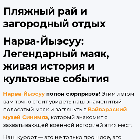
Пляжный рай и
загородный отдых
Нарва-Йыэсуу:
Легендарный маяк,
живая история и
культовые события
Нарва-Йыэсуу
полон сюрпризов!
Этим летом
вам точно стоит увидеть наш знаменитый
полосатый маяк и заглянуть в
Вайвараский
музей Синимяэ
, который знакомит с
захватывающей военной историей этих мест.
Наш курорт — это не только прошлое, это