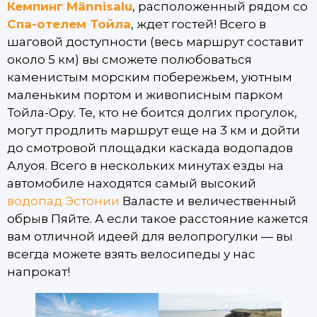
Кемпинг Männisalu
, расположенный рядом со
Спа-отелем Тойла
, ждет гостей! Всего в
шаговой доступности (весь маршрут составит
около 5 км) вы сможете полюбоваться
каменистым морским побережьем, уютным
маленьким портом и живописным парком
Тойла-Ору. Те, кто не боится долгих прогулок,
могут продлить маршрут еще на 3 км и дойти
до смотровой площадки каскада водопадов
Алуоя. Всего в нескольких минутах езды на
автомобиле находятся самый высокий
водопад Эстонии
Валасте и величественный
обрыв Пяйте. А если такое расстояние кажется
вам отличной идеей для велопрогулки — вы
всегда можете взять велосипеды у нас
напрокат!