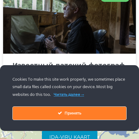
Известный датский фотограф,
влюбленный в Алутагузе, 4
Cookies To make this site work properly, we sometimes place
июля откроет фотовыставку в
small data files called cookies on your device. Most big
Васкнарве
websites do this too.
Читать далее
ЧИТАТЬ ДАЛЕЕ »
Принять
IDA-VIRU KAART