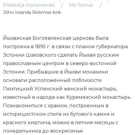
Ehitised ja monumendid
Mis Toimub
Jõhvi Issanda Ristimise kirik
Йыхвиская Богоявленская церковь была
построена в 1895 г. в связи с планом губернатора
Эстонии Шаховского сделать Йыхви русским
православным центром в северо-восточной
Эстонии. Прибывшие в Йыхви монахини
основали расположенный поблизости
Пюхтицкий Успенский женский монастырь,
известный в народе как Куремяэский монастырь.
Познакомиться с храмом, построенным в
историцистском стиле из бутового камня и
красного кирпича, можно в летние месяцы с
понедельника до воскресенья.