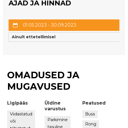
AJAD JA HINNAD
01.05.2023 - 30.09.2023
Ainult ettetellimisel
OMADUSED JA
MUGAVUSED
Ligipääs
Üldine
Peatused
varustus
Viidastatud
Buss
Parkimine
või
Rong
tasuline