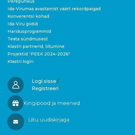
Perepuhkus
Ida-Virumaa avastamist väärt rekordpaigad
Konverentsi kohad
Ida-Viru giidid
Haridusprogrammid
Teata sündmusest
Klastri partnerid, liitumine
Projektid “PEEK 2024-2026″
Klastri login
Logi sisse
/
Registreeri
Kingipood ja meened
Liitu uudiskirjaga