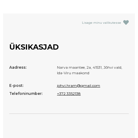
Lisage minu valikutesse
ÜKSIKASJAD
Aadress:
Narva maantee, 2a, 41531, Jõhvi vald,
Ida-Viru maakond
E-post:
johvi.hram@gmail.com
Telefoninumber:
+372 3352138