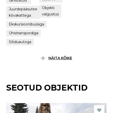
tähistatud
Objekti
Juurdepääsutee
valgustus
kõvakattega
Ekskursioonibussiga
Ühistranspordiga
Sõiduautoga
NÄITA KÕIKE
SEOTUD OBJEKTID