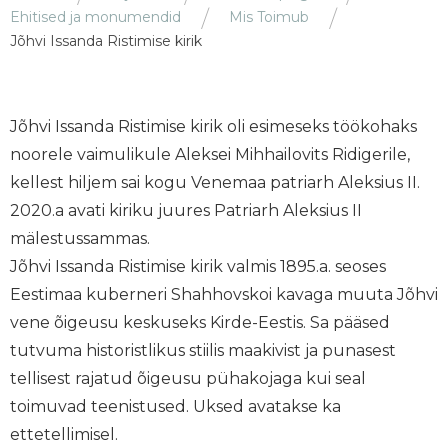
Ehitised ja monumendid
Mis Toimub
Jõhvi Issanda Ristimise kirik
Jõhvi Issanda Ristimise kirik oli esimeseks töökohaks
noorele vaimulikule Aleksei Mihhailovits Ridigerile,
kellest hiljem sai kogu Venemaa patriarh Aleksius II.
2020.a avati kiriku juures Patriarh Aleksius II
mälestussammas.
Jõhvi Issanda Ristimise kirik valmis 1895.a. seoses
Eestimaa kuberneri Shahhovskoi kavaga muuta Jõhvi
vene õigeusu keskuseks Kirde-Eestis. Sa pääsed
tutvuma historistlikus stiilis maakivist ja punasest
tellisest rajatud õigeusu pühakojaga kui seal
toimuvad teenistused. Uksed avatakse ka
ettetellimisel.