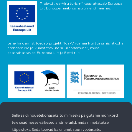
Projekti „Ida-Viru turism“ kaasrahastab Euroopa
Liit Euroopa naabrusinstrumendi raames.
Lehe haldamist toetab projekt “Ida-Virumaa kui turismisihtkoha
arendamine ja külastatavuse suurendamine”, mida
kaasrahastavad Euroopa Liit ja Eesti riik.
Selle saidi nõuetekohaseks toimimiseks paigutame mõnikord
Objektide info pärineb Eesti turismiportaalist
teie seadmesse väikesed andmefailid, mida nimetatakse
www.puhkaeestis.ee
küpsisteks. Seda teevad ka enamik suuri veebisaite.