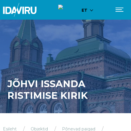
ET
JÕHVI ISSANDA
RISTIMISE KIRIK
Esileht
Objektid
Põnevad paigad