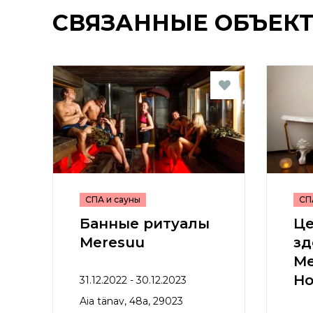
СВЯЗАННЫЕ ОБЪЕК
СПА и сауны
СП
Банные ритуалы
Це
Meresuu
зд
Me
Ho
31.12.2022 - 30.12.2023
Aia tänav, 48a, 29023