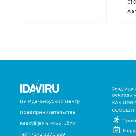
01.0
Aia
Уезд Ида-
рекорды у
ЦУ Ида-Вируский Центр
КАК ДОБ
СООБЩИ 
Предпринимательства
Прик
Keskväljak 4, 41531 Jõhvi
Меро
Тел.:
+372 3370 568