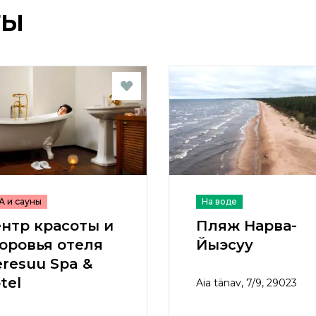
ТЫ
А и сауны
На воде
нтр красоты и
Пляж Нарва-
оровья отеля
Йыэсуу
resuu Spa &
tel
Aia tänav, 7/9, 29023