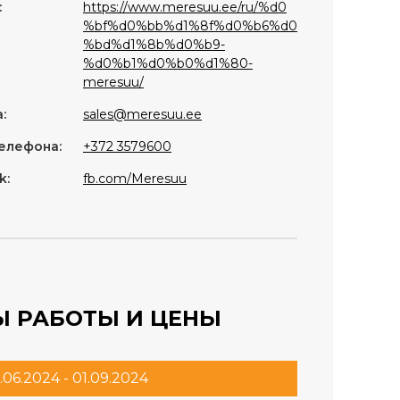
:
https://www.meresuu.ee/ru/%d0
%bf%d0%bb%d1%8f%d0%b6%d0
%bd%d1%8b%d0%b9-
%d0%b1%d0%b0%d1%80-
meresuu/
:
sales@meresuu.ee
елефона:
+372 3579600
k:
fb.com/Meresuu
Ы РАБОТЫ И ЦЕНЫ
.06.2024 - 01.09.2024