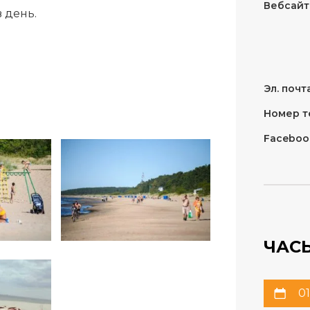
Вебсайт
 день.
Эл. почта
Номер т
Faceboo
ЧАС
01