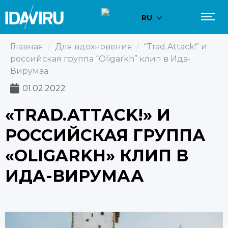
RU
Главная
/
Для вдохновения
/
“Trad.Attack!” и
российская группа “Oligarkh” клип в Ида-
Вирумаа
01.02.2022
«TRAD.ATTACK!» И
РОССИЙСКАЯ ГРУППА
«OLIGARKH» КЛИП В
ИДА-ВИРУМАА