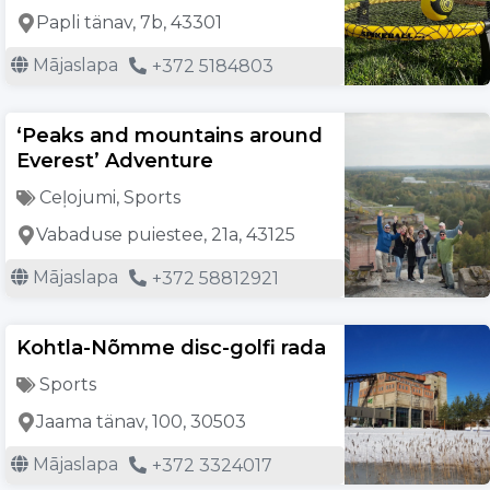
Papli tänav, 7b, 43301
Mājaslapa
+372 5184803
‘Peaks and mountains around
Everest’ Adventure
Ceļojumi
,
Sports
Vabaduse puiestee, 21a, 43125
Mājaslapa
+372 58812921
Kohtla-Nõmme disc-golfi rada
Sports
Jaama tänav, 100, 30503
Mājaslapa
+372 3324017