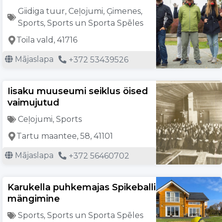
Giidiga tuur
,
Ceļojumi
,
Ģimenes
,
Sports
,
Sports un Sporta Spēles
Toila vald, 41716
Mājaslapa
+372 53439526
Iisaku muuseumi seiklus öised
vaimujutud
Ceļojumi
,
Sports
Tartu maantee, 58, 41101
Mājaslapa
+372 56460702
Karukella puhkemajas Spikeballi
mängimine
Sports
,
Sports un Sporta Spēles