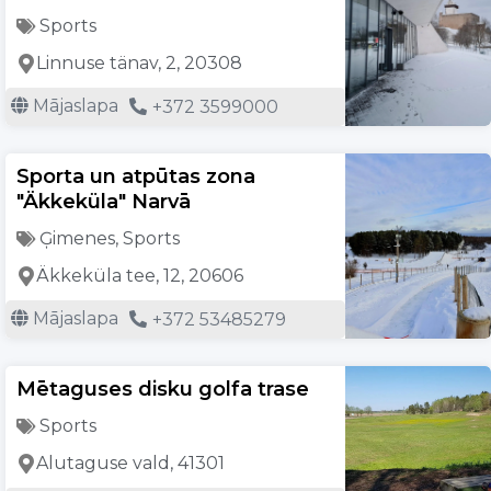
Sports
Linnuse tänav, 2, 20308
Mājaslapa
+372 3599000
Sporta un atpūtas zona
"Äkkeküla" Narvā
Ģimenes
,
Sports
Äkkeküla tee, 12, 20606
Mājaslapa
+372 53485279
Mētaguses disku golfa trase
Sports
Alutaguse vald, 41301