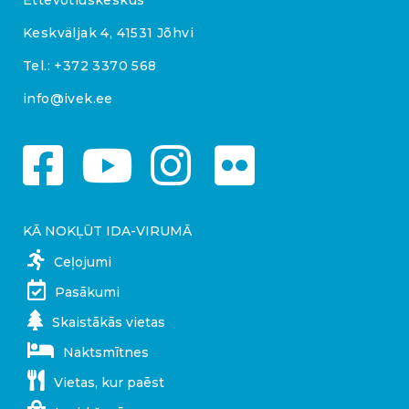
Ettevõtluskeskus
Keskväljak 4, 41531 Jõhvi
Tel.:
+372 3370 568
info@ivek.ee
KĀ NOKĻŪT IDA-VIRUMĀ
Ceļojumi
Pasākumi
Skaistākās vietas
Naktsmītnes
Vietas, kur paēst