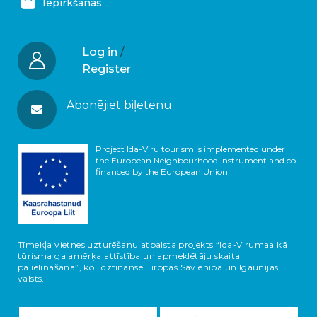
Iepirkšanās
Log in
/
Register
Abonējiet biļetenu
Project Ida-Viru tourism is implemented under
the European Neighbourhood Instrument and co-
financed by the European Union
Tīmekļa vietnes uzturēšanu atbalsta projekts “Ida-Virumaa kā
tūrisma galamērķa attīstība un apmeklētāju skaita
palielināšana”, ko līdzfinansē Eiropas Savienība un Igaunijas
valsts.