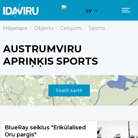
LV
Mājaslapa
/
Objects
/
Ceļojumi
/
Sports
AUSTRUMVIRU
APRIŅĶIS SPORTS
Skatīt kartē
BlueRay seiklus "Erikülalised
Oru pargis"