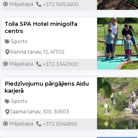
Mājaslapa
+372 56153600
Toila SPA Hotel minigolfa
centrs
Sports
Ranna tänav, 12, 41702
Mājaslapa
+372 3342900
Piedzīvojumu pārgājiens Aidu
karjerā
Sports
Jaama tänav, 100, 30503
Mājaslapa
+372 5046856