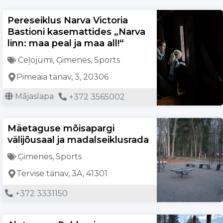
Pereseiklus Narva Victoria
Bastioni kasemattides „Narva
linn: maa peal ja maa all!“
Ceļojumi
,
Ģimenes
,
Sports
Pimeaia tänav, 3, 20306
Mājaslapa
+372 3565002
Mäetaguse mõisapargi
välijõusaal ja madalseiklusrada
Ģimenes
,
Sports
Tervise tänav, 3A, 41301
+372 3331150