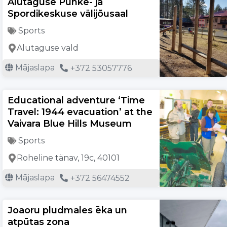
Alutaguse Puhke- ja
Spordikeskuse välijõusaal
Sports
Alutaguse vald
Mājaslapa
+372 53057776
Educational adventure ‘Time
Travel: 1944 evacuation’ at the
Vaivara Blue Hills Museum
Sports
Roheline tänav, 19c, 40101
Mājaslapa
+372 56474552
Joaoru pludmales ēka un
atpūtas zona