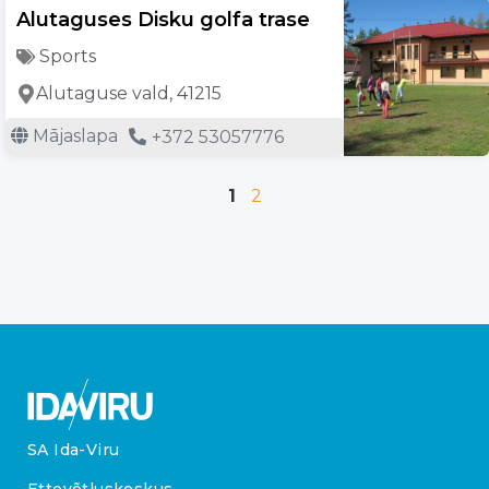
Alutaguses Disku golfa trase
Sports
Alutaguse vald, 41215
Mājaslapa
+372 53057776
1
2
SA Ida-Viru