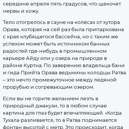
середине апреля пять градусов, что щекочет
нервы и кожу.
Тело отогрелось в сауне на колёсах от хутора
Орава, которая на сей раз была припаркована
с края клубящегося бассейна, но с таким же
успехом может быть источником банных
радостей где-нибудь в промышленном
карьере Айду или у озера на природе в
районе Куртна. По заверению владельца бани
и гида Прийта Орава ведьмины колодцы Ратва
– это нечто промежуточное между ледяной
прорубью и согревающим озером.
Если вы не горите желанием лезть в
природный джакузи, то в любом случае
картина для глаз будет впечатляющей. «Когда
Тухала разливается, то в Ратва поднимается
фонтан высотой с метр. Это происходит, когда