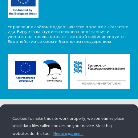
Управление сайтом поддерживается проектом «Развитие
Ида-Вирумаа как туристического направления и
увеличение посещаемости», который софинансируется
Европейским союзом и Эстонским государством
Информация об объектах поступает с туристического
портала Эстонии.
www.puhkaeestis.ee
Cookies To make this site work properly, we sometimes place
small data files called cookies on your device. Most big
websites do this too.
Читать далее