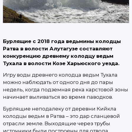
Бурлящие с 2018 года ведьмины колодцы
Ратва в волости Алутагузе составляют
конкуренцию древнему колодцу ведьм
Тухала в волости Козе Харьюского уезда.
Игру воды древнего колодца ведьм Тухала
можно наблюдать от одного дня до пары
недель, когда подземная река карстовой зоны
начинает выливаться во время паводков.
Бурлящие неподалеку от деревни Кийкла
колодцы ведьм в Ратва – это дар сланцевой
отрасли земле. Выходящие через трубы
источники были построены для отвода