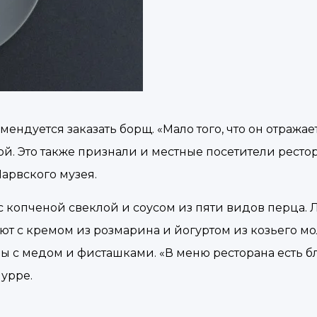
дуется заказать борщ. «Мало того, что он отражае
й. Это также признали и местные посетители рестора
арвского музея.
 копченой свеклой и соусом из пяти видов перца. 
т с кремом из розмарина и йогуртом из козьего мо
 с медом и фисташками. «В меню ресторана есть б
урре.