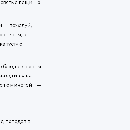
 святые вещи, на
й — пожалуй,
жареном, к
апусту с
го блюда в нашем
 находится на
ся с миногой», —
яд попадал в