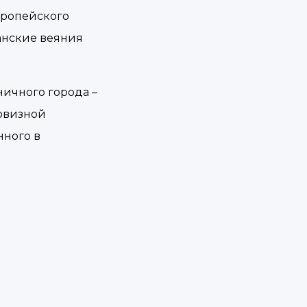
вропейского
анские веяния
ничного города –
новизной
нного в