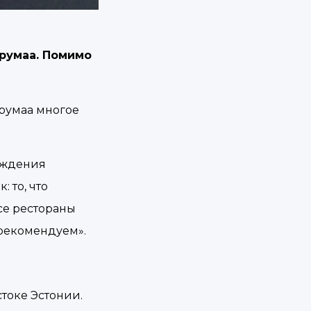
ирумаа. Помимо
ирумаа многое
хождения
 то, что
Все рестораны
 рекомендуем».
стоке Эстонии.