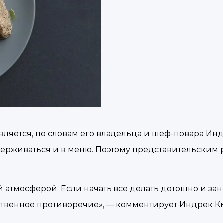
вляется, по словам его владельца и шеф-повара Ин
держиваться и в меню. Поэтому представительским
й атмосферой. Если начать все делать дотошно и за
ственное противоречие», — комментирует Индрек К