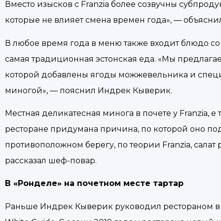
Вместо изысков с Franzia более созвучны субпродук
которые не влияет смена времен года», — объясни
В любое время года в меню также входит блюдо с
самая традиционная эстонская еда. «Мы предлагае
которой добавлены ягоды можжевельника и специ
миногой», — пояснил Индрек Кыверик.
Местная деликатесная минога в почете у Franzia, 
ресторане придумана причина, по которой оно подх
противоположном берегу, по теории Franzia, салат
рассказал шеф-повар.
В «Ронделе» на почетном месте тартар
Раньше Индрек Кыверик руководил рестораном в