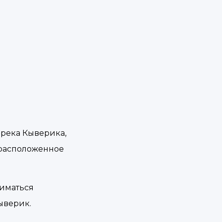
дрека Кыверика,
 расположенное
ниматься
ыверик.