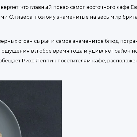
еряет, что главный повар самог восточного кафе Е
ми Оливера, поэтому знаменитые на весь мир брит
еверных стран сырья и самое знаменитое блюд погра
е ощущения в любое время года и удивляет район 
бещает Рихо Леппик посетителям кафе, расположе