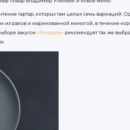
й шеф-повар Владимир Упениек и новое меню.
тение тартар, которых там целых семь вариаций. О
зом из раков и маринованной миногой, в течение ко
выборе закусок
«Рондель»
рекомендует так же выбра
м.