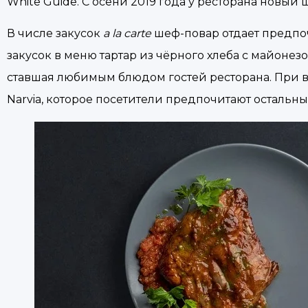
White Guide. С осени 2019 года у ресторана новы
В числе закусок
a la carte
шеф-повар отдает предпоч
закусок в меню тартар из чёрного хлеба с майоне
ставшая любимым блюдом гостей ресторана. При 
Narvia, которое посетители предпочитают остальны