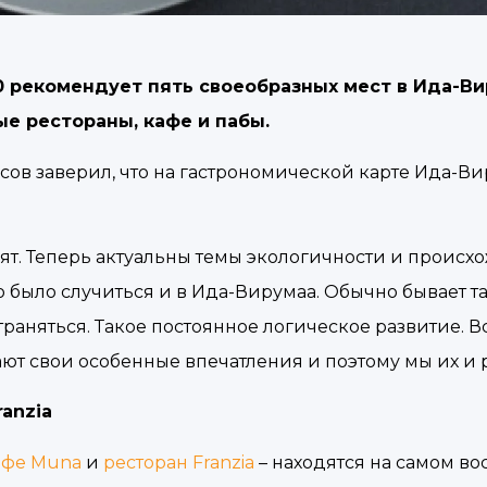
20 рекомендует пять своеобразных мест в Ида-В
е рестораны, кафе и пабы.
сов заверил, что на гастрономической карте Ида-В
дят. Теперь актуальны темы экологичности и проис
 было случиться и в Ида-Вирумаа. Обычно бывает так:
траняться. Такое постоянное логическое развитие. 
гают свои особенные впечатления и поэтому мы их и
anzia
фе Muna
и
ресторан Franzia
– находятся на самом во