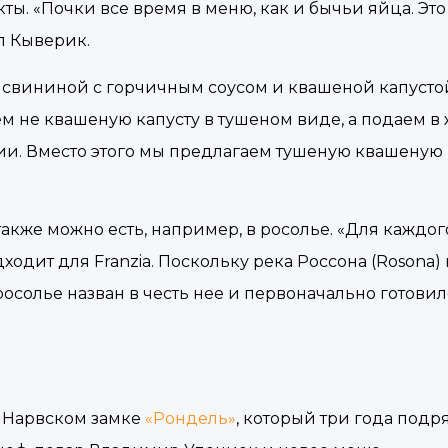
ты. «Почки все время в меню, как и бычьи яйца. Это
л Кыверик.
о свининой с горчичным соусом и квашеной капусто
м не квашеную капусту в тушеном виде, а подаем в 
и. Вместо этого мы предлагаем тушеную квашеную к
е также можно есть, например, в росолье. «Для каждо
одит для Franzia. Поскольку река Россона (Rosona)
 росолье назван в честь нее и первоначально готовил
 Нарвском замке
«Рондель»
, который три года подр