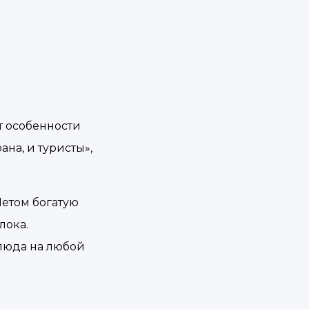
т особенности
на, и туристы»,
Летом богатую
лока.
люда на любой