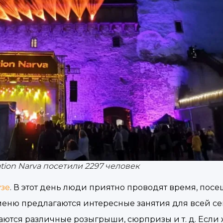
ion Narva посетили 2297 человек
узе
. В этот день люди приятно проводят время, пос
меню предлагаются интересные занятия для всей се
аются различные розыгрыши, сюрпризы и т. д. Если 