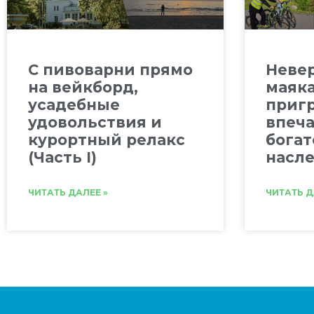
C пивоварни прямо
Невер
на вейкборд,
маяка
усадебные
приг
удовольствия и
впеча
курортный релакс
богат
(Часть I)
насле
ЧИТАТЬ ДАЛЕЕ »
ЧИТАТЬ Д