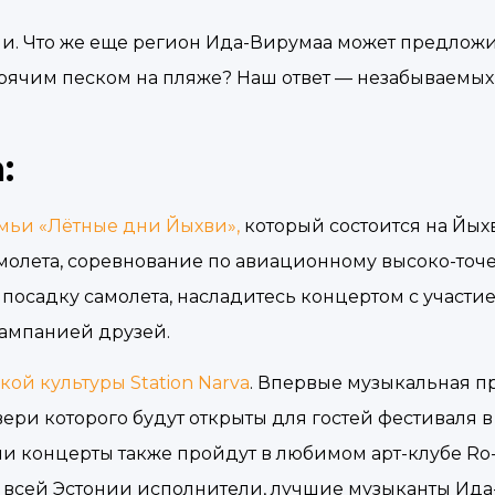
и. Что же еще регион Ида-Вирумаа может предложит
рячим песком на пляже? Наш ответ — незабываемых
:
емьи «Лётные дни Йыхви»,
который состоится на Йы
молета, соревнование по авиационному высоко-точ
посадку самолета, насладитесь концертом с участие
кампанией друзей.
ой культуры Station Narva
. Впервые музыкальная пр
вери которого будут открыты для гостей фестиваля в
чи концерты также пройдут в любимом арт-клубе Ro-
по всей Эстонии исполнители, лучшие музыканты Ид