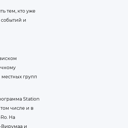
ь тем, кто уже
 событий и
хвиском
ечному
 местных групп
ограмма Station
 том числе и в
Ro. На
а-Вирумаа и