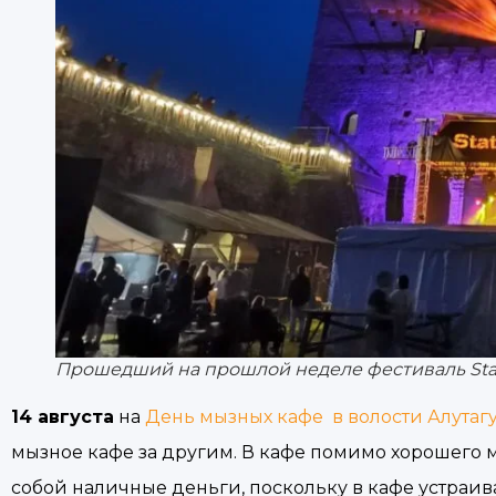
Прошедший на прошлой неделе фестиваль Stat
14
августа
на
День мызных кафе в волости Алутаг
мызное кафе за другим. В кафе помимо хорошего 
собой наличные деньги, поскольку в кафе устраив