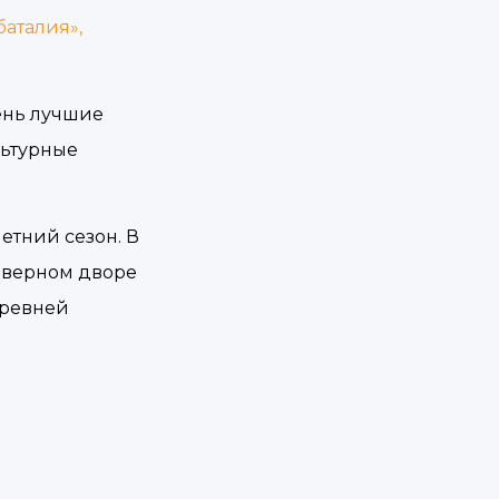
аталия»,
ень лучшие
льтурные
етний сезон. В
еверном дворе
древней