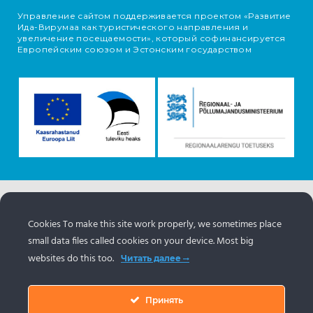
Управление сайтом поддерживается проектом «Развитие
Ида-Вирумаа как туристического направления и
увеличение посещаемости», который софинансируется
Европейским союзом и Эстонским государством
Информация об объектах поступает с туристического
портала Эстонии.
www.puhkaeestis.ee
Cookies To make this site work properly, we sometimes place
small data files called cookies on your device. Most big
websites do this too.
Читать далее
Принять