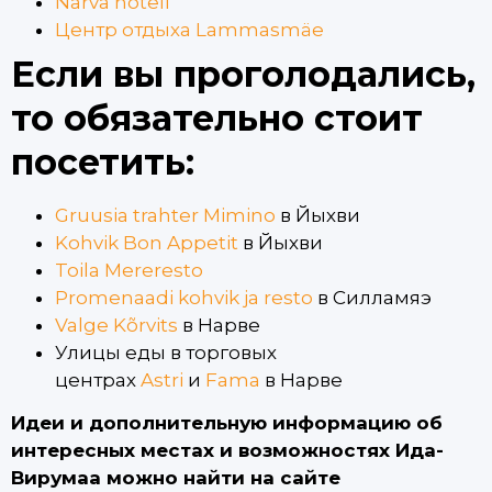
Narva hotell
Центр отдыха Lammasmäe
Если вы проголодались,
то обязательно стоит
посетить:
Gruusia trahter Mimino
в Йыхви
Kohvik Bon Appetit
в Йыхви
Toila Mereresto
Promenaadi kohvik ja resto
в Силламяэ
Valge Kõrvits
в Нарве
Улицы еды в торговых
центрах
Astri
и
Fama
в Нарве
Идеи и дополнительную информацию об
интересных местах и возможностях Ида-
Вирумаа можно найти на сайте