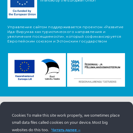
financed by the European Union
Управление сайтом поддерживается проектом «Развитие
Ида-Вирумаа как туристического направления и
увеличение посещаемости», который софинансируется
Европейским союзом и Эстонским государством
Информация об объектах поступает с туристического
портала Эстонии.
www.puhkaeestis.ee
Cookies To make this site work properly, we sometimes place
small data files called cookies on your device. Most big
websites do this too.
Читать далее