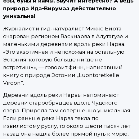
озы, буны и камы. Звучит интересно? А ведь
природа Ида-Вирумаа действительно
уникальна!
Журналист и гид-натуралист Микко Вирта
очарован регионом Васкнарва в Алутагузе и
маленькими деревнями вдоль реки Нарва.
«Это экзотичная и непохожая на остальную
Эстония, которую больше нигде не
встретишь», — говорит финн, написавший
книгу о природе Эстонии „Luontoretkelle
Viroon“.
Деревни вдоль реки Нарвы напоминают
деревни старообрядцев вдоль Чудского
озера. Природа там совершенно уникальная.
Если раньше река Нарва текла по
извилистому руслу, то около шести тысяч лет
назад она нашла более прямой путь к морю,