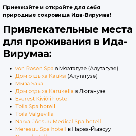
Приезжайте и откройте для себя
природные сокровища Ида-Вирумаа!
Привлекательные места
для проживания в Ида-
Вирумаа:
von Rosen Spa
в Мяэтагузе (Алутагузе)
Дом отдыха Kauksi
(Алутагузе)
Мыза Saka
Дом отдыха Karukella
в Люганузе
Everest Kiviõli hostel
Toila Spa hotell
Toila Valgevilla
Narva-Jõesuu Medical Spa hotell
Meresuu Spa hotell
в Нарва-Йыэсуу